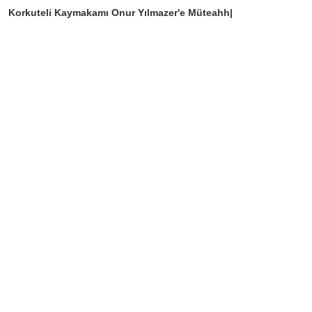
Korkuteli Kaymakamı Onur Yılmazer'e Müteahhitle|