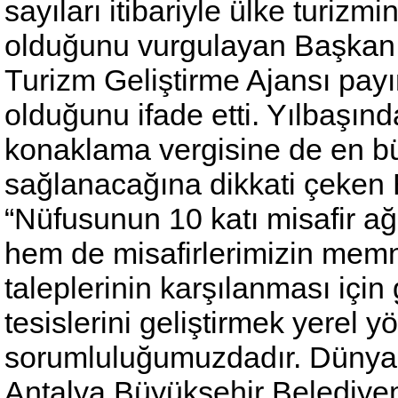
sayıları itibariyle ülke turizm
olduğunu vurgulayan Başkan Mu
Turizm Geliştirme Ajansı pay
olduğunu ifade etti. Yılbaşın
konaklama vergisine de en bü
sağlanacağına dikkati çeken 
“Nüfusunun 10 katı misafir a
hem de misafirlerimizin mem
taleplerinin karşılanması için 
tesislerini geliştirmek yerel y
sorumluluğumuzdadır. Dünyanı
Antalya Büyükşehir Belediye