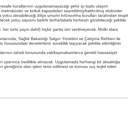
 mesafe kurallarının uygulanamayacağı şehir içi toplu ulaşım
etrobüsler ve koltuk kapasiteleri seyreltilmiş/kaldırılmış otobüsler
yolcu alınabileceği il/ilçe umumi hıfzıssıhha kurulları tarafından tespit
lecek yolcu sayısını belirtir levha/tabela herkesin görebileceği şekilde
er türlü yayın dahil) hiçbir şartta izin verilmeyecek. Mülki idare
anlarında; Sağlık Bakanlığı Salgın Yönetimi ve Çalışma Rehberi ile
ı hususundaki denetimlerin süreklilik taşıyacak şekilde etkinliğinin
alarının tahsili konusunda vali/kaymakamlarca gerekli hassasiyet
 uyarınca ivedilikle alınacak. Uygulamada herhangi bir aksaklığa
reğince idari işlem tesis edilmesi ve konusu suç teşkil eden