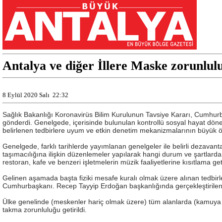
Antalya ve diğer İllere Maske zorunlul
8 Eylül 2020 Salı
22:32
Sağlık Bakanlığı Koronavirüs Bilim Kurulunun Tavsiye Kararı, Cumhurba
gönderdi. Genelgede, içerisinde bulunulan kontrollü sosyal hayat dönemi
belirlenen tedbirlere uyum ve etkin denetim mekanizmalarının büyük ön
Genelgede, farklı tarihlerde yayımlanan genelgeler ile belirli dezavant
taşımacılığına ilişkin düzenlemeler yapılarak hangi durum ve şartlarda şe
restoran, kafe ve benzeri işletmelerin müzik faaliyetlerine kısıtlama geti
Gelinen aşamada başta fiziki mesafe kuralı olmak üzere alınan tedbirle
Cumhurbaşkanı. Recep Tayyip Erdoğan başkanlığında gerçekleştirilen K
Ülke genelinde (meskenler hariç olmak üzere) tüm alanlarda (kamuya açık
takma zorunluluğu getirildi.