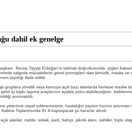
uğu dahil ek genelge
şkanı Recep Tayyip Erdoğan’ın talimatı doğrultusunda içişleri bakanlığı
nde salgınla mücadelenin genel prensipleri olan temizlik, maske ve mesafe
em taşıdığı ifade edildi.
ajlı gruplara yönelik veya kamuya açık bazı alanlarda herkese maske takm
hir içi toplu taşıma araçlarının ayakta yolcu alabileceğinin belirlenmesini
rildiği anımsatıldı.
re yeterince riayet edilmemesinin, hastalığın yayılım hızının artırması v
abine Toplantısında 81 ili kapsayacak şu kararlar alındı:
 alanlar, cadde, sokak, park, bahçe, piknik alanı, sahiller, toplu ulaşı