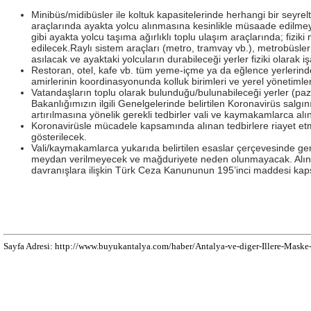
Minibüs/midibüsler ile koltuk kapasitelerinde herhangi bir seyre
araçlarında ayakta yolcu alınmasına kesinlikle müsaade edilmeyec
gibi ayakta yolcu taşıma ağırlıklı toplu ulaşım araçlarında; fizik
edilecek.Raylı sistem araçları (metro, tramvay vb.), metrobüsler v
asılacak ve ayaktaki yolcuların durabileceği yerler fiziki olarak 
Restoran, otel, kafe vb. tüm yeme-içme ya da eğlence yerlerinde s
amirlerinin koordinasyonunda kolluk birimleri ve yerel yönetimle
Vatandaşların toplu olarak bulunduğu/bulunabileceği yerler (paz
Bakanlığımızın ilgili Genelgelerinde belirtilen Koronavirüs salgı
artırılmasına yönelik gerekli tedbirler vali ve kaymakamlarca alı
Koronavirüsle mücadele kapsamında alınan tedbirlere riayet etme
gösterilecek.
Vali/kaymakamlarca yukarıda belirtilen esaslar çerçevesinde ger
meydan verilmeyecek ve mağduriyete neden olunmayacak. Alınan 
davranışlara ilişkin Türk Ceza Kanununun 195’inci maddesi kapsa
Sayfa Adresi: http://www.buyukantalya.com/haber/Antalya-ve-diger-Illere-Mask