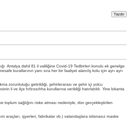
 Antalya dahil 81 il valiliğine Covid-19 Tedbirleri konulu ek genelge
 kurallarının yanı sıra her bir faaliyet alanı/iş kolu için ayrı ayrı
a zorunluluğu getirildiği, şehirlerarası ve şehir içi yolcu
n il ve ilçe hıfzıssıhha kurullarına verildiği hatırlatıldı. Yine lokanta
e toplum sağlığını riske atması nedeniyle; dün gerçekleştirilen
m araçları, işyerleri, fabrikalar vb.) vatandaşlara istisnasız maske