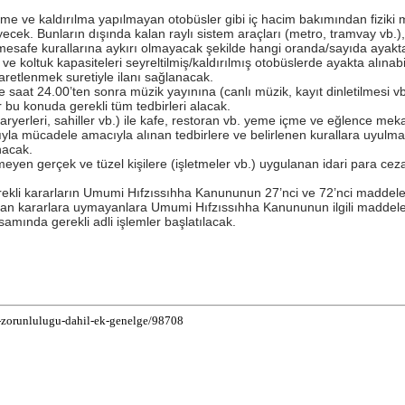
ltme ve kaldırılma yapılmayan otobüsler gibi iç hacim bakımından fiziki
ek. Bunların dışında kalan raylı sistem araçları (metro, tramvay vb.), m
i mesafe kurallarına aykırı olmayacak şekilde hangi oranda/sayıda ayakta 
e koltuk kapasiteleri seyreltilmiş/kaldırılmış otobüslerde ayakta alınabi
işaretlenmek suretiyle ilanı sağlanacak.
aat 24.00’ten sonra müzik yayınına (canlı müzik, kayıt dinletilmesi vb. h
r bu konuda gerekli tüm tedbirleri alacak.
aryerleri, sahiller vb.) ile kafe, restoran vb. yeme içme ve eğlence mek
nıyla mücadele amacıyla alınan tedbirlere ve belirlenen kurallara uyulmas
nacak.
yen gerçek ve tüzel kişilere (işletmeler vb.) uygulanan idari para cez
ekli kararların Umumi Hıfzıssıhha Kanununun 27’nci ve 72’nci maddeleri
kararlara uymayanlara Umumi Hıfzıssıhha Kanununun ilgili maddeleri ge
mında gerekli adli işlemler başlatılacak.
e-zorunlulugu-dahil-ek-genelge/98708