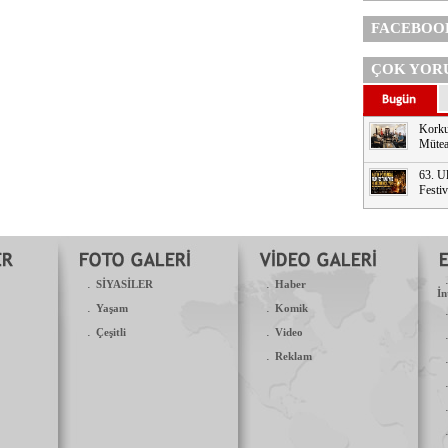
FACEBOO
ÇOK YOR
Korku
Mütea
63. Ul
Festi
.
.
SİYASİLER
Haber
İn
.
.
Yaşam
Komik
.
.
Çeşitli
Video
.
Reklam