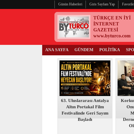
Günün Haberleri
Giris Sayfam Yap
Favorile
TÜRKÇE EN İYİ
İNTERNET
GAZETESİ
www.byturco.com
ANA SAYFA
GÜNDEM
POLİTİKA
SP
63. Uluslararası Antalya
Korku
Altın Portakal Film
Onu
Festivalinde Geri Sayım
M
Başladı
Derne
Ol