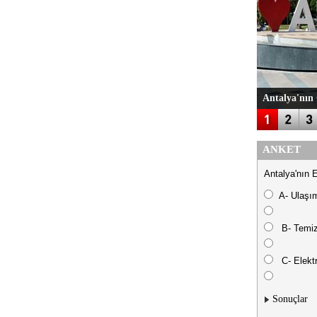
Antalya'nın 
ANKET
Antalya'nın 
A- Ulaşı
B- Temiz
C- Elektr
Sonuçlar