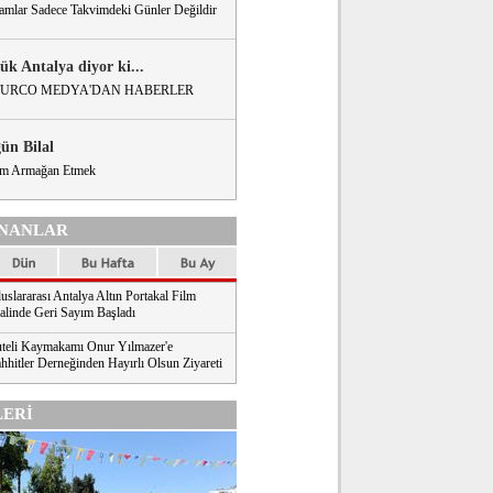
amlar Sadece Takvimdeki Günler Değildir
ük Antalya diyor ki...
URCO MEDYA'DAN HABERLER
gün Bilal
m Armağan Etmek
NANLAR
uslararası Antalya Altın Portakal Film
valinde Geri Sayım Başladı
teli Kaymakamı Onur Yılmazer'e
hhitler Derneğinden Hayırlı Olsun Ziyareti
ERİ