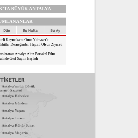
K'TA
BÜYÜK ANTALYA
UMLANANLAR
teli Kaymakamı Onur Yılmazer'e
hhitler Derneğinden Hayırlı Olsun Ziyareti
uslararası Antalya Altın Portakal Film
valinde Geri Sayım Başladı
.
Antalya'nın En Büyük
ternet Gazetesi
.
Antalya Haberleri
.
Antalya Gündem
.
Antalya Yaşam
.
Antalya Turizm
.
Antalya Kültür Sanat
.
Antalya Magazin