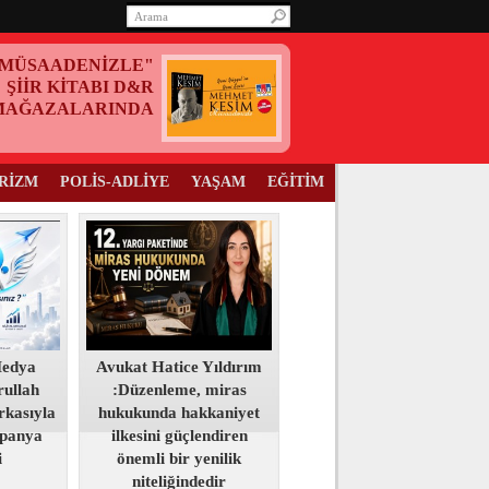
MÜSAADENİZLE"
ŞİİR KİTABI D&R
MAĞAZALARINDA
RİZM
POLİS-ADLİYE
YAŞAM
EĞİTİM
Medya
Avukat Hatice Yıldırım
ullah
:Düzenleme, miras
kasıyla
hukukunda hakkaniyet
panya
ilkesini güçlendiren
i
önemli bir yenilik
niteliğindedir