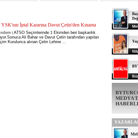
Bay
Değ
YSK'nın İptal Kararına Davut Çetin'den Kınama
Me
ündem
ATSO Seçimlerinde 1 Ekimden beri başkanlık
|
uyor.Sonuca Ali Bahar ve Davut Çetin tarafından yapılan
Ya
Seçim Kurulunca alınan Çetin Lehine ...
Nil
BY
Büy
BYTURC
MEDYA'
HABERL
YAZARLA
Me