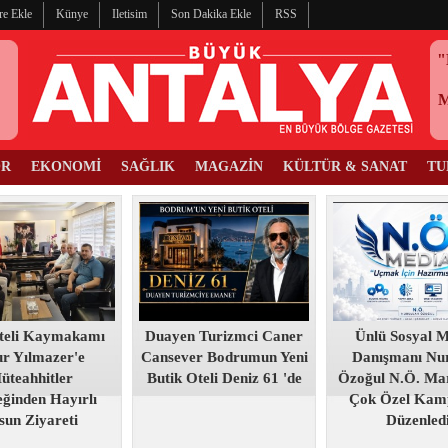
re Ekle
Künye
Iletisim
Son Dakika Ekle
RSS
"
OR
EKONOMİ
SAĞLIK
MAGAZİN
KÜLTÜR & SANAT
TU
teli Kaymakamı
Duayen Turizmci Caner
Ünlü Sosyal 
r Yılmazer'e
Cansever Bodrumun Yeni
Danışmanı Nur
üteahhitler
Butik Oteli Deniz 61 'de
Özoğul N.Ö. Mar
ğinden Hayırlı
Çok Özel Kam
sun Ziyareti
Düzenled