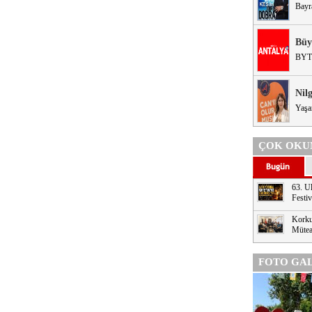
Bayr
Büy
BYT
Nil
Yaşa
ÇOK OKU
63. Ul
Festi
Korku
Mütea
FOTO GAL