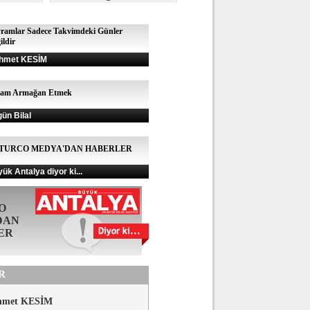
ramlar Sadece Takvimdeki Günler
ildir
hmet KESİM
şam Armağan Etmek
gün Bilal
TURCO MEDYA'DAN HABERLER
ük Antalya diyor ki...
O
DAN
ER
R
hmet KESİM