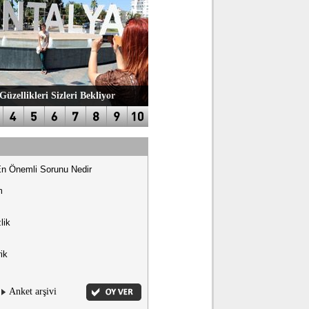
Güzellikleri Sizleri Bekliyor
En Önemli Sorunu Nedir
m
lik
ik
Anket arşivi