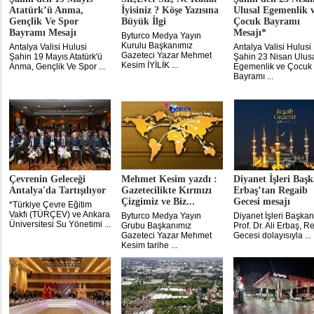
Atatürk’ü Anma,
İyisiniz ? Köşe Yazısına
Ulusal Egemenlik 
Gençlik Ve Spor
Büyük İlgi
Çocuk Bayramı
Bayramı Mesajı
Mesajı*
Byturco Medya Yayın
Kurulu Başkanımız
Antalya Valisi Hulusi
Antalya Valisi Hulusi
Gazeteci Yazar Mehmet
Şahin 19 Mayıs Atatürk'ü
Şahin 23 Nisan Ulus
Kesim İYİLİK ...
Anma, Gençlik Ve Spor ...
Egemenlik ve Çocuk
Bayramı ...
Çevrenin Geleceği
Mehmet Kesim yazdı :
Diyanet İşleri Başk
Antalya'da Tartışılıyor
Gazetecilikte Kırmızı
Erbaş’tan Regaib
Çizgimiz ve Biz...
Gecesi mesajı
*Türkiye Çevre Eğitim
Vakfı (TÜRÇEV) ve Ankara
Byturco Medya Yayın
Diyanet İşleri Başkan
Üniversitesi Su Yönetimi ...
Grubu Başkanımız
Prof. Dr. Ali Erbaş, R
Gazeteci Yazar Mehmet
Gecesi dolayısıyla ...
Kesim tarihe ...