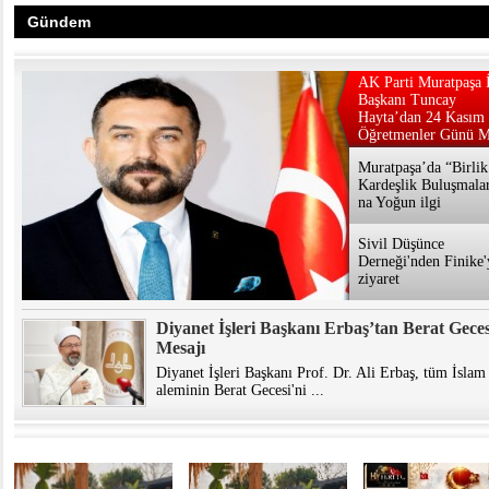
Gündem
AK Parti Muratpaşa İ
Başkanı Tuncay
Hayta’dan 24 Kasım
Öğretmenler Günü M
Muratpaşa’da “Birlik
Kardeşlik Buluşmalar
na Yoğun ilgi
Sivil Düşünce
Derneği'nden Finike'
ziyaret
Diyanet İşleri Başkanı Erbaş’tan Berat Geces
Mesajı
Diyanet İşleri Başkanı Prof. Dr. Ali Erbaş, tüm İslam
aleminin Berat Gecesi'ni ...