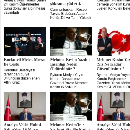
Antalya valisi Hulusi Şahin
Korkuteli Müteahhitle
şükranla yâd etti.
24 Kasım Öğretmenler
derneği yönetim kuru
günü dolayısıyla bir mesaj
üyeleri Korkuteli Bel
Cumhurbaşkanı Recep
yayımladı
...
Tayyip Erdoğan, Atatürk
Kültür, Dil ve Tarih Yüksek
...
Korkuteli Melek Mosso
Mehmet Kesim Yazdı :
Mehmet Kesim Yaz
İle Coştu
İnsanlığı Neden
:Siz Ne Kadar
Öldürdünüz ?
Güvenilirsiniz ?
Korkuteli Belediyesi
tarafından bu yıl
Byturco Medya Yayın
Byturco Medya Yayın
34'üncüsü düzenlenen
Kurulu Başkanımız
Kurulu Başkanımız
Altın Kiraz ...
Gazeteci Yazar Mehmet
Gazeteci Yazar Meh
Kesim İNSANLIK ...
Kesim GÜVENİLİLİRLİ
Antalya Valisi Hulusi
Mehmet Kesim'in :
Antalya Valisi Hul
Şahin'den 19 Mayıs
Siz,Evet Siz, Ne Kadar
Şahin'den 23 Nisa