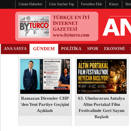
Günün Haberleri
Giris Sayfam Yap
Favorilere Ekle
Künye
Ilet
TÜRKÇE EN İYİ
İNTERNET
GAZETESİ
www.byturco.com
GÜNDEM
ANA SAYFA
POLİTİKA
SPOR
EKONOMİ
Ramazan Diremler CHP
63. Uluslararası Antalya
'den Yeni Partiye Geçişini
Altın Portakal Film
Açıkladı
Festivalinde Geri Sayım
Başladı