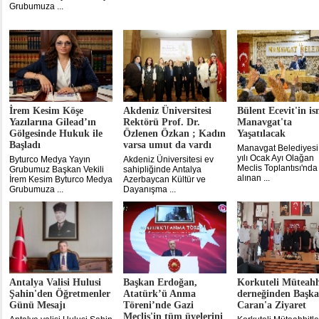
Grubumuza ...
İrem Kesim Köşe
Akdeniz Üniversitesi
Bülent Ecevit'in is
Yazılarına Gilead’ın
Rektörü Prof. Dr.
Manavgat'ta
Gölgesinde Hukuk ile
Özlenen Özkan ; Kadın
Yaşatılacak
Başladı
varsa umut da vardı
Manavgat Belediyesi
yılı Ocak Ayı Olağan
Byturco Medya Yayın
Akdeniz Üniversitesi ev
Meclis Toplantısı'nda
Grubumuz Başkan Vekili
sahipliğinde Antalya
alınan ...
İrem Kesim Byturco Medya
Azerbaycan Kültür ve
Grubumuza ...
Dayanışma ...
Antalya Valisi Hulusi
Başkan Erdoğan,
Korkuteli Müteahh
Şahin'den Öğretmenler
Atatürk’ü Anma
derneğinden Başk
Günü Mesajı
Töreni’nde Gazi
Caran'a Ziyaret
Meclis'in tüm üyelerini