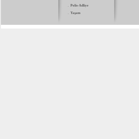
.
Polis-Adliye
.
Yaşam