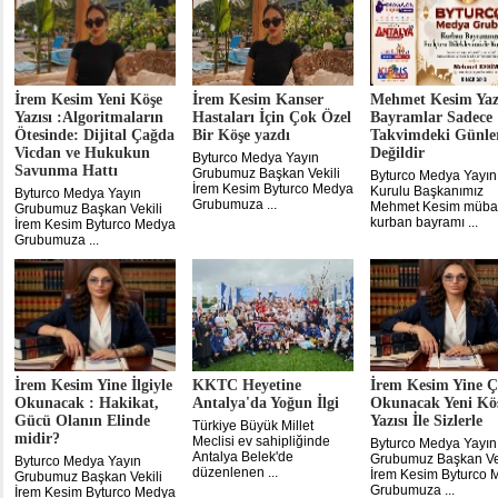
İrem Kesim Yeni Köşe
İrem Kesim Kanser
Mehmet Kesim Yaz
Yazısı :Algoritmaların
Hastaları İçin Çok Özel
Bayramlar Sadece
Ötesinde: Dijital Çağda
Bir Köşe yazdı
Takvimdeki Günle
Vicdan ve Hukukun
Değildir
Byturco Medya Yayın
Savunma Hattı
Grubumuz Başkan Vekili
Byturco Medya Yayın
İrem Kesim Byturco Medya
Kurulu Başkanımız
Byturco Medya Yayın
Grubumuza ...
Mehmet Kesim müba
Grubumuz Başkan Vekili
kurban bayramı ...
İrem Kesim Byturco Medya
Grubumuza ...
İrem Kesim Yine İlgiyle
KKTC Heyetine
İrem Kesim Yine 
Okunacak : Hakikat,
Antalya'da Yoğun İlgi
Okunacak Yeni Kö
Gücü Olanın Elinde
Yazısı İle Sizlerle
Türkiye Büyük Millet
midir?
Meclisi ev sahipliğinde
Byturco Medya Yayın
Antalya Belek'de
Grubumuz Başkan Vek
Byturco Medya Yayın
düzenlenen ...
İrem Kesim Byturco 
Grubumuz Başkan Vekili
Grubumuza ...
İrem Kesim Byturco Medya