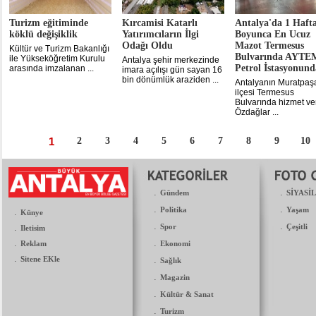
Turizm eğitiminde
Kırcamisi Katarlı
Antalya'da 1 Haft
köklü değişiklik
Yatırımcıların İlgi
Boyunca En Ucuz
Odağı Oldu
Mazot Termesus
Kültür ve Turizm Bakanlığı
Bulvarında AYTE
ile Yükseköğretim Kurulu
Antalya şehir merkezinde
Petrol İstasyonund
arasında imzalanan ...
imara açılışı gün sayan 16
bin dönümlük araziden ...
Antalyanın Muratpaş
ilçesi Termesus
Bulvarında hizmet ve
Özdağlar ...
1
2
3
4
5
6
7
8
9
10
.
.
Gündem
SİYASİ
.
.
Politika
Yaşam
.
Künye
.
.
.
Spor
Çeşitli
Iletisim
.
.
Reklam
Ekonomi
.
Sitene EKle
.
Sağlık
.
Magazin
.
Kültür & Sanat
.
Turizm