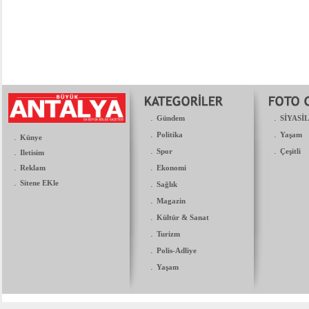
.
.
Gündem
SİYASİ
.
.
Politika
Yaşam
.
Künye
.
.
.
Spor
Çeşitli
Iletisim
.
.
Reklam
Ekonomi
.
Sitene EKle
.
Sağlık
.
Magazin
.
Kültür & Sanat
.
Turizm
.
Polis-Adliye
.
Yaşam