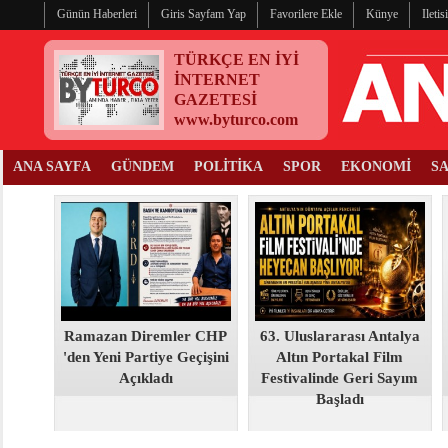
Günün Haberleri
Giris Sayfam Yap
Favorilere Ekle
Künye
Ileti
TÜRKÇE EN İYİ
İNTERNET
GAZETESİ
www.byturco.com
ANA SAYFA
GÜNDEM
POLİTİKA
SPOR
EKONOMİ
S
Ramazan Diremler CHP
63. Uluslararası Antalya
'den Yeni Partiye Geçişini
Altın Portakal Film
Açıkladı
Festivalinde Geri Sayım
Başladı