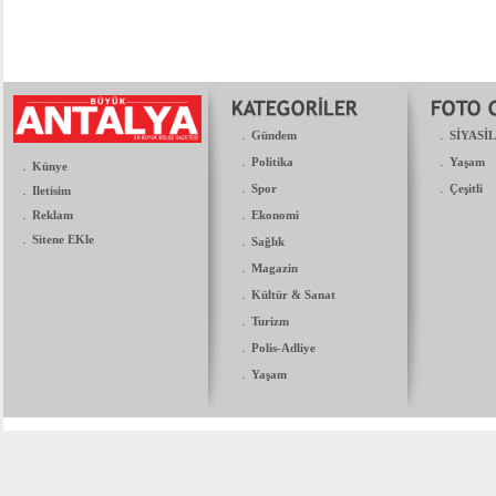
.
.
Gündem
SİYASİ
.
.
Politika
Yaşam
.
Künye
.
.
.
Spor
Çeşitli
Iletisim
.
.
Reklam
Ekonomi
.
Sitene EKle
.
Sağlık
.
Magazin
.
Kültür & Sanat
.
Turizm
.
Polis-Adliye
.
Yaşam