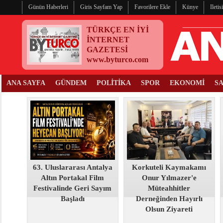
Günün Haberleri
Giris Sayfam Yap
Favorilere Ekle
Künye
Ileti
TÜRKÇE EN İYİ
İNTERNET
GAZETESİ
www.byturco.com
ANA SAYFA
GÜNDEM
POLİTİKA
SPOR
EKONOMİ
S
63. Uluslararası Antalya
Korkuteli Kaymakamı
Altın Portakal Film
Onur Yılmazer'e
Festivalinde Geri Sayım
Müteahhitler
Başladı
Derneğinden Hayırlı
Olsun Ziyareti