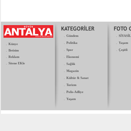
.
.
Gündem
SİYASİ
.
.
Politika
Yaşam
.
Künye
.
.
.
Spor
Çeşitli
Iletisim
.
.
Reklam
Ekonomi
.
Sitene EKle
.
Sağlık
.
Magazin
.
Kültür & Sanat
.
Turizm
.
Polis-Adliye
.
Yaşam