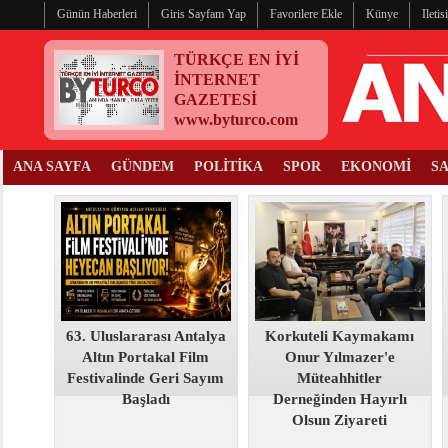
Günün Haberleri
Giris Sayfam Yap
Favorilere Ekle
Künye
Ileti
TÜRKÇE EN İYİ
İNTERNET
GAZETESİ
www.byturco.com
ANA SAYFA
GÜNDEM
POLİTİKA
SPOR
EKONOMİ
S
63. Uluslararası Antalya
Korkuteli Kaymakamı
Altın Portakal Film
Onur Yılmazer'e
Festivalinde Geri Sayım
Müteahhitler
Başladı
Derneğinden Hayırlı
Olsun Ziyareti