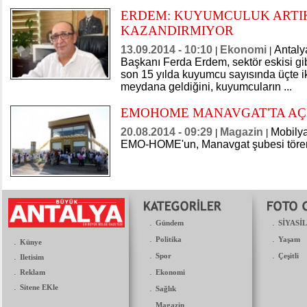
ERDEM: KUYUMCULUK ARTI
KAZANDIRMIYOR
13.09.2014 - 10:10
Ekonomi
Antaly
|
|
Başkanı Ferda Erdem, sektör eskisi gi
son 15 yılda kuyumcu sayısında üçte i
meydana geldiğini, kuyumcuların ...
​EMOHOME MANAVGAT'TA AÇ
20.08.2014 - 09:29
Magazin
Mobilya
|
|
EMO-HOME'un, Manavgat şubesi törenl
.
.
Gündem
SİYASİ
.
.
Politika
Yaşam
.
Künye
.
.
.
Spor
Çeşitli
Iletisim
.
.
Reklam
Ekonomi
.
Sitene EKle
.
Sağlık
.
Magazin