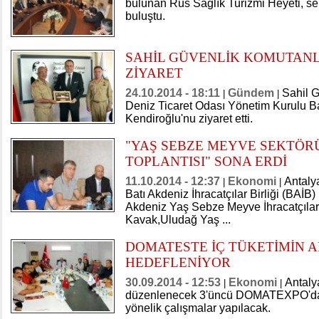
bulunan Rus Sağlık Turizmi Heyeti, sekt
buluştu.
SAHİL GÜVENLİK KOMUTANL
ZİYARET
24.10.2014 - 18:11
Gündem
Sahil G
|
|
Deniz Ticaret Odası Yönetim Kurulu B
Kendiroğlu'nu ziyaret etti.
"YAŞ SEBZE MEYVE SEKTÖR
TOPLANTISI" SONA ERDİ
11.10.2014 - 12:37
Ekonomi
Antaly
|
|
Batı Akdeniz İhracatçılar Birliği (BAİB
Akdeniz Yaş Sebze Meyve İhracatçılar B
Kavak,Uludağ Yaş ...
DOMATESTE İÇ TÜKETİMİN A
HEDEFLENİYOR
30.09.2014 - 12:53
Ekonomi
Antaly
|
|
düzenlenecek 3'üncü DOMATEXPO'da bu
yönelik çalışmalar yapılacak.