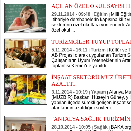
AÇILAN ÖZEL OKUL SAYISI H
29.11.2014 - 09:48
Eğitim
Milli Eğit
|
|
itibariyle dershanelerin kapısına kilit 
sektörünü özel okullara yönlendirdi. A
özel okul ...
TURİZMCİLER TUYUP TOPLA
5.11.2014 - 16:11
Turizm
Kültür ve 
|
|
AB Projesi olarak uygulanan Turizm S
Çalışanların Uyum Yeteneklerinin Artı
toplantısı Kemer'de yapıldı.
İNŞAAT SEKTÖRÜ MUZ ÜRET
AZALTTI
3.11.2014 - 10:19
Yaşam
Alanya Muz 
|
|
(MUZBİR) Başkanı Hüseyin Güney, yıld
yapılan ilçede sürekli gelişen inşaat s
alanlarının azaldığını söyledi.
"ANTALYA SAĞLIK TURİZMİN
28.10.2014 - 10:05
Sağlık
BAKA orga
|
|