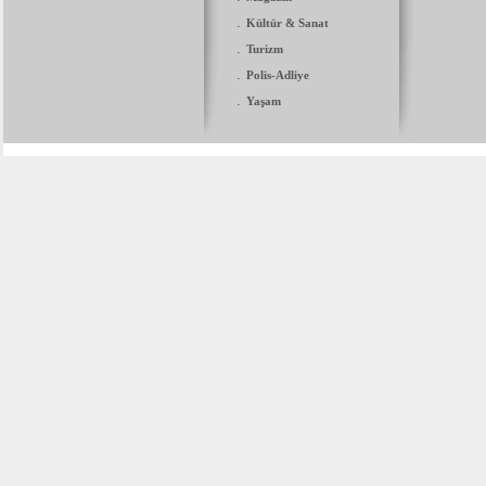
.
Kültür & Sanat
.
Turizm
.
Polis-Adliye
.
Yaşam