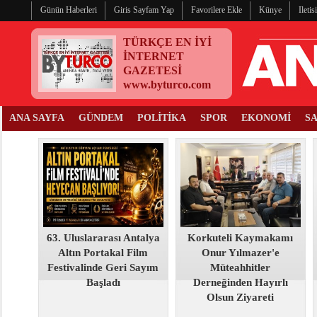
Günün Haberleri
Giris Sayfam Yap
Favorilere Ekle
Künye
Ileti
TÜRKÇE EN İYİ
İNTERNET
GAZETESİ
www.byturco.com
ANA SAYFA
GÜNDEM
POLİTİKA
SPOR
EKONOMİ
S
63. Uluslararası Antalya
Korkuteli Kaymakamı
Altın Portakal Film
Onur Yılmazer'e
Festivalinde Geri Sayım
Müteahhitler
Başladı
Derneğinden Hayırlı
Olsun Ziyareti