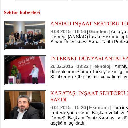
Sektör haberleri
ANSİAD İNŞAAT SEKTÖRÜ TO
9.03.2015 - 16:56
Gündem
Antalya 
|
|
Derneği (ANSİAD) İnşaat Sektörü topl
Sinan Üniversitesi Sanat Tarihi Profe
İNTERNET DÜNYASI ANTALY
26.02.2015 - 18:32
Teknoloji
Antaly
|
|
düzenlenen 'Startup Turkey' etkinliği, 
30 ülkeden 700 girişimci ve yatırımcıyı
KARATAŞ: İNŞAAT SEKTÖRÜ 2
SAYDI
6.01.2015 - 15:26
Ekonomi
Tüm inş
|
|
Federasyonu Genel Başkan Vekili ve An
Derneği Başkanı Deniz Karataş, sektö
geçtiğini açıkladı.