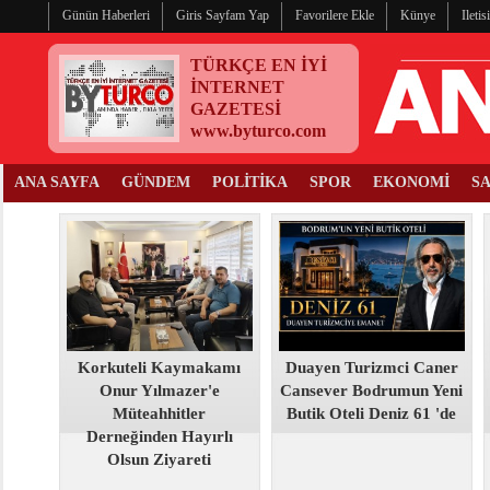
Günün Haberleri
Giris Sayfam Yap
Favorilere Ekle
Künye
Ileti
TÜRKÇE EN İYİ
İNTERNET
GAZETESİ
www.byturco.com
ANA SAYFA
GÜNDEM
POLİTİKA
SPOR
EKONOMİ
S
Korkuteli Kaymakamı
Duayen Turizmci Caner
Onur Yılmazer'e
Cansever Bodrumun Yeni
Müteahhitler
Butik Oteli Deniz 61 'de
Derneğinden Hayırlı
Olsun Ziyareti