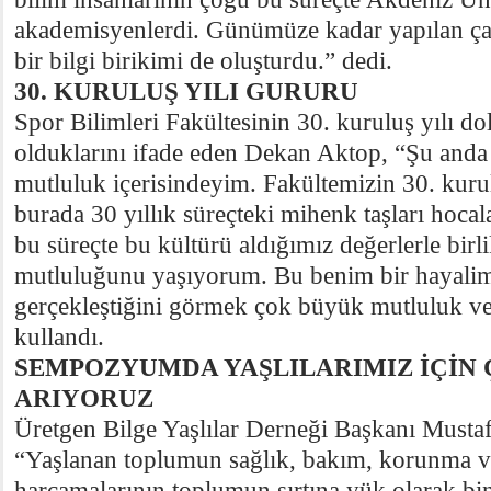
akademisyenlerdi. Günümüze kadar yapılan ça
bir bilgi birikimi de oluşturdu.” dedi.
30. KURULUŞ YILI GURURU
Spor Bilimleri Fakültesinin 30. kuruluş yılı do
olduklarını ifade eden Dekan Aktop, “Şu anda
mutluluk içerisindeyim. Fakültemizin 30. kurul
burada 30 yıllık süreçteki mihenk taşları hocala
bu süreçte bu kültürü aldığımız değerlerle birl
mutluluğunu yaşıyorum. Bu benim bir hayalim
gerçekleştiğini görmek çok büyük mutluluk veri
kullandı.
SEMPOZYUMDA YAŞLILARIMIZ İÇİN
ARIYORUZ
Üretgen Bilge Yaşlılar Derneği Başkanı Mustaf
“Yaşlanan toplumun sağlık, bakım, korunma 
harcamalarının toplumun sırtına yük olarak bi