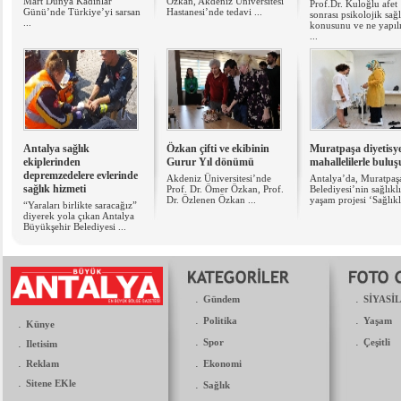
Mart Dünya Kadınlar
Özkan, Akdeniz Üniversitesi
Prof.Dr. Kuloğlu afet
Günü’nde Türkiye’yi sarsan
Hastanesi’nde tedavi ...
sonrası psikolojik sağ
...
konusunu ve ne yapıl
...
Antalya sağlık
Özkan çifti ve ekibinin
Muratpaşa diyetisye
ekiplerinden
Gurur Yıl dönümü
mahallelilerle bulu
depremzedelere evlerinde
Akdeniz Üniversitesi’nde
Antalya’da, Muratpaş
sağlık hizmeti
Prof. Dr. Ömer Özkan, Prof.
Belediyesi’nin sağlıklı
Dr. Özlenen Özkan ...
yaşam projesi ‘Sağlıklı
“Yaraları birlikte saracağız”
diyerek yola çıkan Antalya
Büyükşehir Belediyesi ...
.
.
Gündem
SİYASİ
.
.
Politika
Yaşam
.
Künye
.
.
.
Spor
Çeşitli
Iletisim
.
.
Reklam
Ekonomi
.
Sitene EKle
.
Sağlık