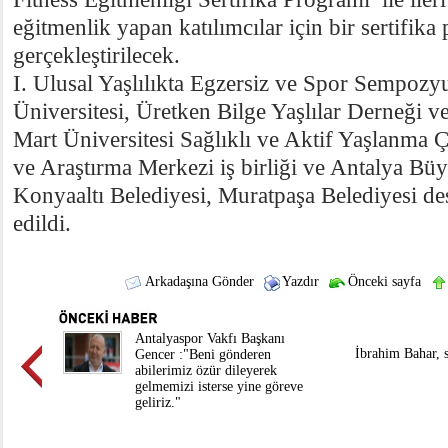
eğitmenlik yapan katılımcılar için bir sertifika
gerçekleştirilecek.
I. Ulusal Yaşlılıkta Egzersiz ve Spor Sempoz
Üniversitesi, Üretken Bilge Yaşlılar Derneği 
Mart Üniversitesi Sağlıklı ve Aktif Yaşlanma 
ve Araştırma Merkezi iş birliği ve Antalya Büy
Konyaaltı Belediyesi, Muratpaşa Belediyesi des
edildi.
Arkadaşına Gönder
Yazdır
Önceki sayfa
​Antalyaspor Vakfı Başkanı
İbrahim Bahar, 
Gencer :"Beni gönderen
abilerimiz özür dileyerek
gelmemizi isterse yine göreve
geliriz."