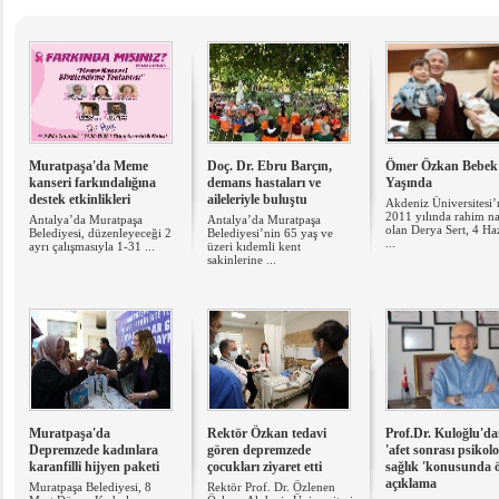
Muratpaşa'da Meme
Doç. Dr. Ebru Barçın,
Ömer Özkan Bebek
kanseri farkındalığına
demans hastaları ve
Yaşında
destek etkinlikleri
aileleriyle buluştu
Akdeniz Üniversitesi
2011 yılında rahim na
Antalya’da Muratpaşa
Antalya’da Muratpaşa
olan Derya Sert, 4 Ha
Belediyesi, düzenleyeceği 2
Belediyesi’nin 65 yaş ve
...
ayrı çalışmasıyla 1-31 ...
üzeri kıdemli kent
sakinlerine ...
Muratpaşa'da
Rektör Özkan tedavi
Prof.Dr. Kuloğlu'd
Depremzede kadınlara
gören depremzede
'afet sonrası psikolo
karanfilli hijyen paketi
çocukları ziyaret etti
sağlık 'konusunda ö
açıklama
Muratpaşa Belediyesi, 8
Rektör Prof. Dr. Özlenen