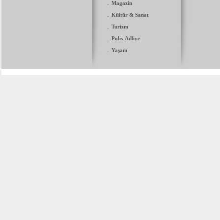
.
Magazin
.
Kültür & Sanat
.
Turizm
.
Polis-Adliye
.
Yaşam