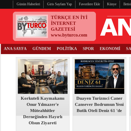
Günün Haberleri
Giris Sayfam Yap
Favorilere Ekle
Künye
Ileti
TÜRKÇE EN İYİ
İNTERNET
GAZETESİ
www.byturco.com
ANA SAYFA
GÜNDEM
POLİTİKA
SPOR
EKONOMİ
S
Korkuteli Kaymakamı
Duayen Turizmci Caner
Onur Yılmazer'e
Cansever Bodrumun Yeni
Müteahhitler
Butik Oteli Deniz 61 'de
Derneğinden Hayırlı
Olsun Ziyareti