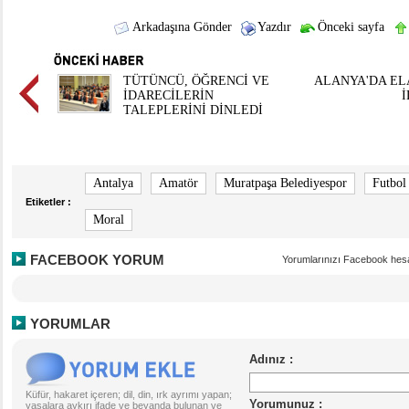
Arkadaşına Gönder
Yazdır
Önceki sayfa
TÜTÜNCÜ, ÖĞRENCİ VE
ALANYA'DA EL
İDARECİLERİN
TALEPLERİNİ DİNLEDİ
Antalya
Amatör
Muratpaşa Belediyespor
Futbol
Etiketler :
Moral
FACEBOOK YORUM
Yorumlarınızı Facebook hesa
YORUMLAR
Küfür, hakaret içeren; dil, din, ırk ayrımı yapan;
yasalara aykırı ifade ve beyanda bulunan ve