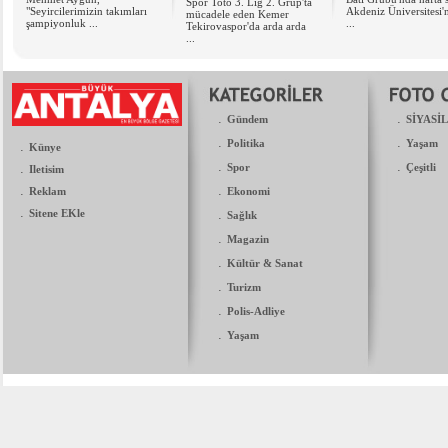
Spor Toto 3. Lig 2. Grup'ta
"Seyircilerimizin takımları
Akdeniz Üniversitesi'
mücadele eden Kemer
şampiyonluk ...
...
Tekirovaspor'da arda arda
...
.
.
Gündem
SİYASİ
.
.
Politika
Yaşam
.
Künye
.
.
.
Spor
Çeşitli
Iletisim
.
.
Reklam
Ekonomi
.
Sitene EKle
.
Sağlık
.
Magazin
.
Kültür & Sanat
.
Turizm
.
Polis-Adliye
.
Yaşam