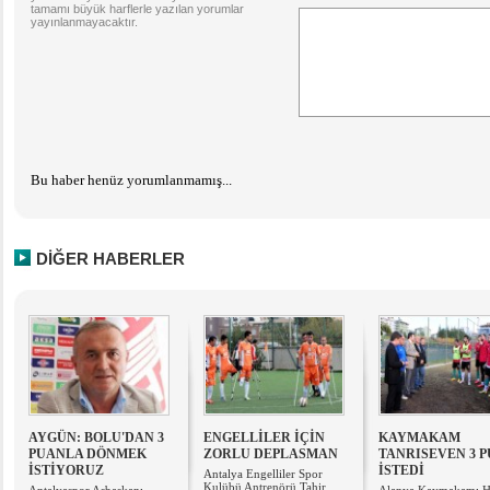
tamamı büyük harflerle yazılan yorumlar
yayınlanmayacaktır.
Bu haber henüz yorumlanmamış...
DİĞER HABERLER
AYGÜN: BOLU'DAN 3
ENGELLİLER İÇİN
KAYMAKAM
PUANLA DÖNMEK
ZORLU DEPLASMAN
TANRISEVEN 3 
İSTİYORUZ
İSTEDİ
Antalya Engelliler Spor
Kulübü Antrenörü Tahir