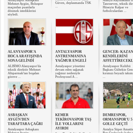
Antalyaspor Asbaşkanı
Alanya Kaymakamı H
Güven, deplasmanda TSK
Mehmet Aygün, Boluspor
Tanrıseven, teknik dir
...
maçından puanlarla
Hüseyin Kalpar ve
dönmek istediklerini
futbolculardan ...
söyledi.
ALANYASPOR'A
ANTALYASPOR
GENCER: KAZAN
HOCA ARAYIŞINDA
ANTRENMANINA
KENDİLERİNİ
SONA GELİNDİ
YAĞMUR ENGELİ
AFFETTİRECEK
ALBİMO Alanyaspor'da
Antalyaspor yönetimi
Antalyaspor Kulübü
teknik direktör Mehmet
devam eden sağanak
Başkanı Gültekin Gen
Altıparmak'tan boşalan
yağmur nedeniyle
kırımızı beyazlı takım
göreve ...
Profesyonel A ...
...
ASBAŞKAN
KEMER
DEMRESPOR,
AYGÜN'DEN
TEKİROVASPOR TAŞ
ORMANSPOR'U 5
TARAFTARA ÇAĞRI
İLE YOLLARINI
GOLLE GEÇTİ
AYIRDI
Antalyaspor Asbaşkanı
Antalya Süper Amatör
Mehmet Aygün,
Batı Grubu'nda hafta 