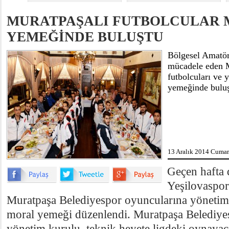
​MURATPAŞALI FUTBOLCULAR
YEMEĞİNDE BULUŞTU
Bölgesel Amatör
mücadele eden 
futbolcuları ve 
yemeğinde buluş
13 Aralık 2014 Cumart
Geçen hafta
Yeşilovaspor
Muratpaşa Belediyespor oyuncularına yönetim 
moral yemeği düzenlendi. Muratpaşa Belediyes
yönetim kurulu, teknik heyete ligdeki oynayac