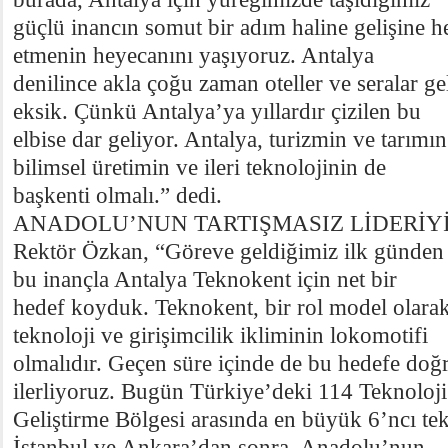
güçlü inancın somut bir adım haline gelişine he
etmenin heyecanını yaşıyoruz. Antalya
denilince akla çoğu zaman oteller ve seralar g
eksik. Çünkü Antalya’ya yıllardır çizilen bu
elbise dar geliyor. Antalya, turizmin ve tarımı
bilimsel üretimin ve ileri teknolojinin de
başkenti olmalı.” dedi.
ANADOLU’NUN TARTIŞMASIZ LİDERİY
Rektör Özkan, “Göreve geldiğimiz ilk günden 
bu inançla Antalya Teknokent için net bir
hedef koyduk. Teknokent, bir rol model olara
teknoloji ve girişimcilik ikliminin lokomotifi
olmalıdır. Geçen süre içinde de bu hedefe doğ
ilerliyoruz. Bugün Türkiye’deki 114 Teknoloji
Geliştirme Bölgesi arasında en büyük 6’ncı te
İstanbul ve Ankara’dan sonra, Anadolu’nun