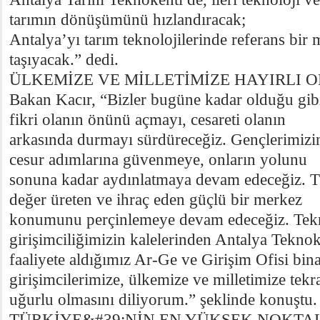
tarımın dönüşümünü hızlandıracak;
Antalya’yı tarım teknolojilerinde referans bi
taşıyacak.” dedi.
ÜLKEMİZE VE MİLLETİMİZE HAYIRLI 
Bakan Kacır, “Bizler bugüne kadar olduğu gib
fikri olanın önünü açmayı, cesareti olanın
arkasında durmayı sürdüreceğiz. Gençlerimizi
cesur adımlarına güvenmeye, onların yolunu
sonuna kadar aydınlatmaya devam edeceğiz. Tü
değer üreten ve ihraç eden güçlü bir merkez
konumunu perçinlemeye devam edeceğiz. Tekn
girişimciliğimizin kalelerinden Antalya Teknok
faaliyete aldığımız Ar-Ge ve Girişim Ofisi bina
girişimcilerimize, ülkemize ve milletimize tekra
uğurlu olmasını diliyorum.” şeklinde konuştu.
TÜRKİYE&#39;NİN EN YÜKSEK NOKTA