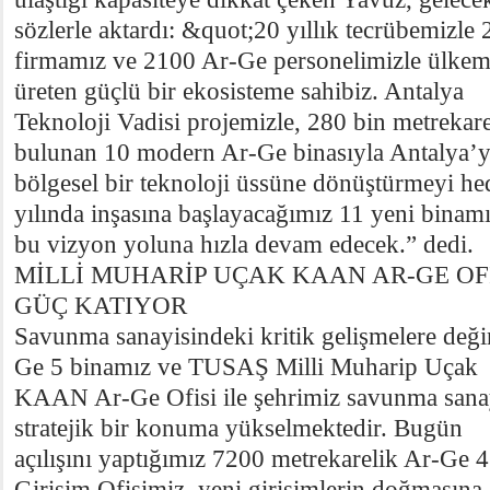
sözlerle aktardı: &quot;20 yıllık tecrübemizle
firmamız ve 2100 Ar-Ge personelimizle ülkem
üreten güçlü bir ekosisteme sahibiz. Antalya
Teknoloji Vadisi projemizle, 280 bin metrekare
bulunan 10 modern Ar-Ge binasıyla Antalya’y
bölgesel bir teknoloji üssüne dönüştürmeyi he
yılında inşasına başlayacağımız 11 yeni binamı
bu vizyon yoluna hızla devam edecek.” dedi.
MİLLİ MUHARİP UÇAK KAAN AR-GE OFİ
GÜÇ KATIYOR
Savunma sanayisindeki kritik gelişmelere değ
Ge 5 binamız ve TUSAŞ Milli Muharip Uçak
KAAN Ar-Ge Ofisi ile şehrimiz savunma sanay
stratejik bir konuma yükselmektedir. Bugün
açılışını yaptığımız 7200 metrekarelik Ar-Ge
Girişim Ofisimiz, yeni girişimlerin doğmasına