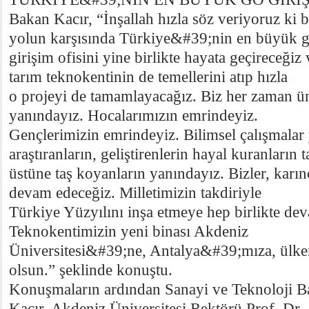
Bakan Kacır, “İnşallah hızla söz veriyoruz ki b
yolun karşısında Türkiye&#39;nin en büyük 
girişim ofisini yine birlikte hayata geçireceğiz 
tarım teknokentinin de temellerini atıp hızla
o projeyi de tamamlayacağız. Biz her zaman ün
yanındayız. Hocalarımızın emrindeyiz.
Gençlerimizin emrindeyiz. Bilimsel çalışmalar 
araştıranların, geliştirenlerin hayal kuranların t
üstüne taş koyanların yanındayız. Bizler, karın
devam edeceğiz. Milletimizin takdiriyle
Türkiye Yüzyılını inşa etmeye hep birlikte de
Teknokentimizin yeni binası Akdeniz
Üniversitesi&#39;ne, Antalya&#39;mıza, ülkem
olsun.” şeklinde konuştu.
Konuşmaların ardından Sanayi ve Teknoloji B
Kacır, Akdeniz Üniversitesi Rektörü Prof. Dr.