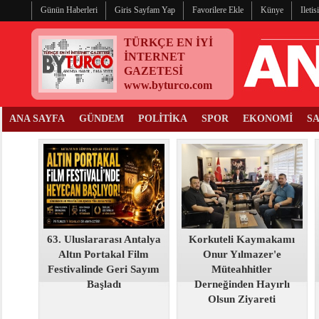
Günün Haberleri
Giris Sayfam Yap
Favorilere Ekle
Künye
Ileti
TÜRKÇE EN İYİ
İNTERNET
GAZETESİ
www.byturco.com
ANA SAYFA
GÜNDEM
POLİTİKA
SPOR
EKONOMİ
S
63. Uluslararası Antalya
Korkuteli Kaymakamı
Altın Portakal Film
Onur Yılmazer'e
Festivalinde Geri Sayım
Müteahhitler
Başladı
Derneğinden Hayırlı
Olsun Ziyareti