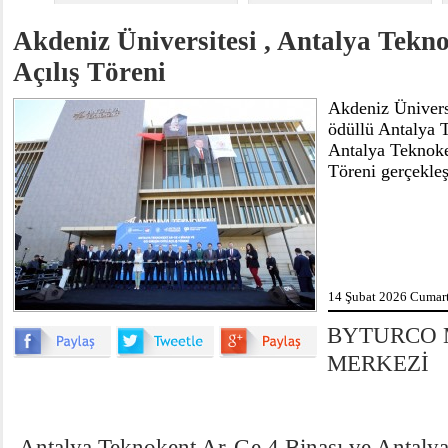
Akdeniz Üniversitesi , Antalya Tekn
Açılış Töreni
Akdeniz Ünivers
ödüllü Antalya 
Antalya Teknoke
Töreni gerçekleşt
14 Şubat 2026 Cumart
BYTURCO 
MERKEZİ
Antalya Teknokent Ar-Ge 4 Binası ve Antalya