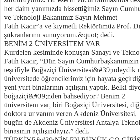
her daim yanımızda hissettiğimiz Sayın Cumh
ve Teknoloji Bakanımız Sayın Mehmet
Fatih Kacır’a ve kıymetli Rektörümüz Prof. D
şükranlarımı sunuyorum.&quot; dedi.
BENİM 2 ÜNİVERSİTEM VAR
Kurdelen kesiminde konuşan Sanayi ve Tekno
Fatih Kacır, “Dün Sayın Cumhurbaşkanımızın
teşrifiyle Boğaziçi Üniversitesi&#39;ndeydi
üniversitede öğrencilerimiz için hayata geçirdi
yeni yurt binalarının açılışını yaptık. Belki di
boğaziçi&#39;nden bahsediyor? Benim 2
üniversitem var, biri Boğaziçi Üniversitesi, diğ
doktora unvanını veren Akdeniz Üniversitesi,
bugün de Akdeniz Üniversitesi Antalya Teknok
binasının açılışındayız.” dedi.
TÜRKİYE&#39;NİN EN BÜYÜK GO GİRİŞ