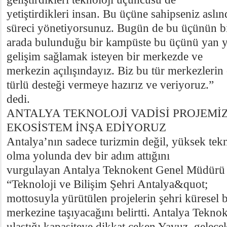
yetiştirdikleri insan. Bu üçüne sahipseniz asl
süreci yönetiyorsunuz. Bugün de bu üçünün b
arada bulunduğu bir kampüste bu üçünü yan ya
gelişim sağlamak isteyen bir merkezde ve
merkezin açılışındayız. Biz bu tür merkezlerin
türlü desteği vermeye hazırız ve veriyoruz.”
dedi.
ANTALYA TEKNOLOJİ VADİSİ PROJEMİZ
EKOSİSTEM İNŞA EDİYORUZ
Antalya’nın sadece turizmin değil, yüksek tek
olma yolunda dev bir adım attığını
vurgulayan Antalya Teknokent Genel Müdürü 
“Teknoloji ve Bilişim Şehri Antalya&quot;
mottosuyla yürütülen projelerin şehri küresel 
merkezine taşıyacağını belirtti. Antalya Tekno
ulaştığı kapasiteye dikkat çeken Yavuz, gelec