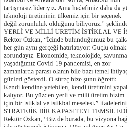
tartışmasız lideriyiz. Ama hedefimiz daha da y
teknoloji üretiminin ülkemiz için bir seçenek
değil zorunluluk olduğunu biliyoruz.” şeklind
YERLİ VE MİLLİ ÜRETİM İSTİKLAL VE 
Rektör Özkan, “İçinde bulunduğumuz bu çalkan
her gün aynı gerçeği hatırlatıyor: Güçlü olmak
zorundayız. Ekonomide, teknolojide, savun
yaşadığımız Covid-19 pandemisi, en zor
zamanlarda parası olanın bile bazı temel ihtiya
günleri gösterdi. O süreç bize şunu öğretti:
Kendi kendine yetebilen, kendi üretimini yapab
kalıyor. Bu yüzden yerli ve milli üretim bizim
için bir istiklal ve istikbal meselesi.” ifadelerin
STRATEJİK BİR KAPASİTEYİ TEMSİL E
Rektör Özkan, “Biz de burada, bu vizyona bağlı
işle göstermek istiyoruz. Dört yıl önce Ar-Ge