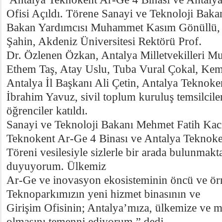
Ofisi Açıldı. Törene Sanayi ve Teknoloji Baka
Bakan Yardımcısı Muhammet Kasım Gönüllü, A
Şahin, Akdeniz Üniversitesi Rektörü Prof.
Dr. Özlenen Özkan, Antalya Milletvekilleri M
Ethem Taş, Atay Uslu, Tuba Vural Çokal, Kema
Antalya İl Başkanı Ali Çetin, Antalya Teknok
İbrahim Yavuz, sivil toplum kuruluş temsilcile
öğrenciler katıldı.
Sanayi ve Teknoloji Bakanı Mehmet Fatih Kacı
Teknokent Ar-Ge 4 Binası ve Antalya Teknoken
Töreni vesilesiyle sizlerle bir arada bulunm
duyuyorum. Ülkemiz
Ar-Ge ve inovasyon ekosisteminin öncü ve örn
Teknoparkımızın yeni hizmet binasının ve
Girişim Ofisinin; Antalya’mıza, ülkemize ve mi
olmasını temenni ediyorum.” dedi.