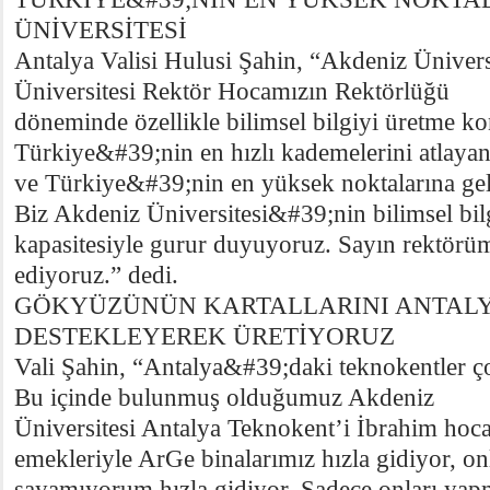
ÜNİVERSİTESİ
Antalya Valisi Hulusi Şahin, “Akdeniz Ünivers
Üniversitesi Rektör Hocamızın Rektörlüğü
döneminde özellikle bilimsel bilgiyi üretme k
Türkiye&#39;nin en hızlı kademelerini atlaya
ve Türkiye&#39;nin en yüksek noktalarına gele
Biz Akdeniz Üniversitesi&#39;nin bilimsel bil
kapasitesiyle gurur duyuyoruz. Sayın rektörü
ediyoruz.” dedi.
GÖKYÜZÜNÜN KARTALLARINI ANTALY
DESTEKLEYEREK ÜRETİYORUZ
Vali Şahin, “Antalya&#39;daki teknokentler çok
Bu içinde bulunmuş olduğumuz Akdeniz
Üniversitesi Antalya Teknokent’i İbrahim ho
emekleriyle ArGe binalarımız hızla gidiyor, on
sayamıyorum hızla gidiyor. Sadece onları yap