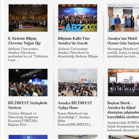
8. Akdeniz Bilişim
Bilişimin Kalbi Yine
Antalya’nın Mobil
Zirvesine Yoğun İlgi
Antalya’da Atacak
Oyunu Gün Sayıyo
Akdeniz Üniversitesi
Akdeniz Üniversitesi
Muratpaşa Belediyesi
Antalya Teknokent
Antalya Teknokent’in
yenilik, buluş ve giri
tarafından bu yıl ‘Yıldızlara
düzenlediği Akdeniz Bilişim
destekleme merkezi ..
Uzan ...
...
​BİLİMFEST Söyleşilerle
Antalya BİLİMFEST
Başkan Böcek :
Sürüyor
Açılışa Hazır
Antalya'da dijital
dönüşüm çalışmalar
Türkiye Bilimsel ve
Kepez Belediyesi’nin
kararlılıkla sürdüre
Teknolojik Araştırma
düzenlediği 2. Antalya
Kurumu(TÜBİTAK)
Bilim
Anadolu'daki KOBİ'le
Başkanı Prof. ...
Festivali(BİLİMFEST), ...
dijital dönüşümüne ka
bulunmak amacıyla 6 