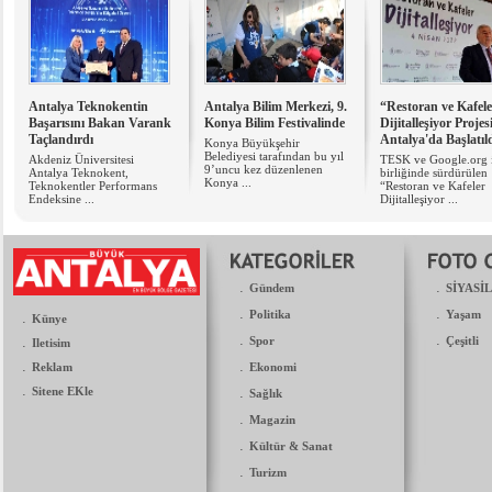
Antalya Teknokentin
Antalya Bilim Merkezi, 9.
“Restoran ve Kafele
Başarısını Bakan Varank
Konya Bilim Festivalinde
Dijitalleşiyor Projes
Taçlandırdı
Antalya'da Başlatıl
Konya Büyükşehir
Belediyesi tarafından bu yıl
Akdeniz Üniversitesi
TESK ve Google.org 
9’uncu kez düzenlenen
Antalya Teknokent,
birliğinde sürdürülen
Konya ...
Teknokentler Performans
“Restoran ve Kafeler
Endeksine ...
Dijitalleşiyor ...
.
.
Gündem
SİYASİ
.
.
Politika
Yaşam
.
Künye
.
.
.
Spor
Çeşitli
Iletisim
.
.
Reklam
Ekonomi
.
Sitene EKle
.
Sağlık
.
Magazin
.
Kültür & Sanat
.
Turizm