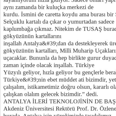
aynı zamanda bir kuluçka merkezi de
kurdu. İsmini de caretta koydu ama burası bir 
Selçuklu kartalı da çıkar o yumurtadan sadece
kaplumbağa çıkmaz. Nitekim de TUSAŞ burad
gökyüzünün kartallarını
inşallah Antalya&#39;dan da destekleyerek ür
gökyüzünün kartalları, Milli Muharip Uçaklar
uçacaklar. Bununla da hep birlikte gurur duyac
zaman içinde olacak inşallah. Türkiye
Yüzyılı geliyor, hızla geliyor bu gençlerle bera
Türkiye&#39;nin ebet müddet ati bizimdir, yet
çalışalım, istikametimiz doğru olsun, kararlı ol
çalışkan olalım gelecek bizimdir.” dedi.
ANTALYA İLERİ TEKNOLOJİNİN DE BA
Akdeniz Üniversitesi Rektörü Prof. Dr. Özle
burada, Antalya için yüreğimizde taşıdığımız