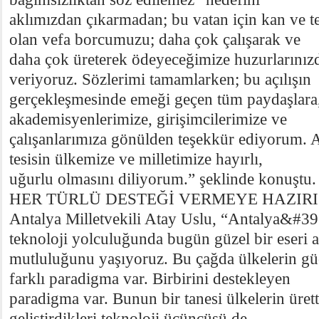
aklımızdan çıkarmadan; bu vatan için kan ve t
olan vefa borcumuzu; daha çok çalışarak ve
daha çok üreterek ödeyeceğimize huzurlarınızd
veriyoruz. Sözlerimi tamamlarken; bu açılışın
gerçekleşmesinde emeği geçen tüm paydaşlara, 
akademisyenlerimize, girişimcilerimize ve
çalışanlarımıza gönülden teşekkür ediyorum. A
tesisin ülkemize ve milletimize hayırlı,
uğurlu olmasını diliyorum.” şeklinde konuştu.
HER TÜRLÜ DESTEĞİ VERMEYE HAZIRI
Antalya Milletvekili Atay Uslu, “Antalya&#39
teknoloji yolculuğunda bugün güzel bir eseri
mutluluğunu yaşıyoruz. Bu çağda ülkelerin gü
farklı paradigma var. Birbirini destekleyen
paradigma var. Bunun bir tanesi ülkelerin ürettik
geliştirdikleri teknoloji üçüncüsü de