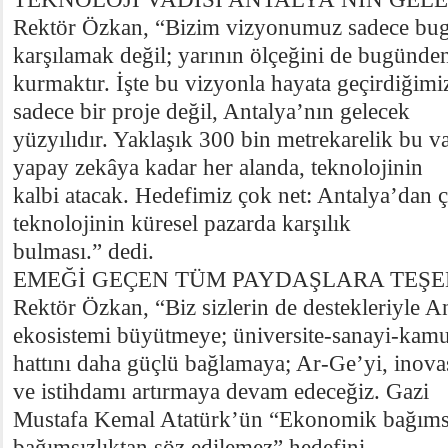
Rektör Özkan, “Bizim vizyonumuz sadece bug
karşılamak değil; yarının ölçeğini de bugünde
kurmaktır. İşte bu vizyonla hayata geçirdiğimi
sadece bir proje değil, Antalya’nın gelecek
yüzyılıdır. Yaklaşık 300 bin metrekarelik bu 
yapay zekâya kadar her alanda, teknolojinin
kalbi atacak. Hedefimiz çok net: Antalya’dan ç
teknolojinin küresel pazarda karşılık
bulması.” dedi.
EMEĞİ GEÇEN TÜM PAYDAŞLARA TEŞ
Rektör Özkan, “Biz sizlerin de destekleriyle A
ekosistemi büyütmeye; üniversite-sanayi-kam
hattını daha güçlü bağlamaya; Ar-Ge’yi, inova
ve istihdamı artırmaya devam edeceğiz. Gazi
Mustafa Kemal Atatürk’ün “Ekonomik bağımsız
bağımsızlıktan söz edilemez” hedefini