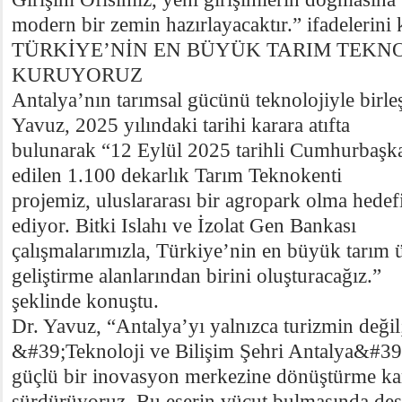
modern bir zemin hazırlayacaktır.” ifadelerini 
TÜRKİYE’NİN EN BÜYÜK TARIM TEKNO
KURUYORUZ
Antalya’nın tarımsal gücünü teknolojiyle birleşt
Yavuz, 2025 yılındaki tarihi karara atıfta
bulunarak “12 Eylül 2025 tarihli Cumhurbaşkanl
edilen 1.100 dekarlık Tarım Teknokenti
projemiz, uluslararası bir agropark olma hede
ediyor. Bitki Islahı ve İzolat Gen Bankası
çalışmalarımızla, Türkiye’nin en büyük tarım ü
geliştirme alanlarından birini oluşturacağız.”
şeklinde konuştu.
Dr. Yavuz, “Antalya’yı yalnızca turizmin deği
&#39;Teknoloji ve Bilişim Şehri Antalya&#39
güçlü bir inovasyon merkezine dönüştürme kar
sürdürüyoruz. Bu eserin vücut bulmasında dest