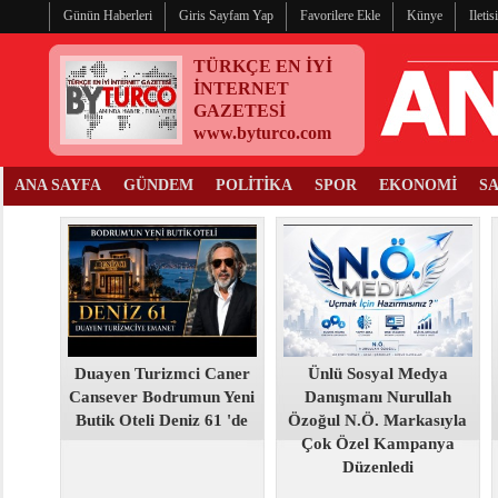
Günün Haberleri
Giris Sayfam Yap
Favorilere Ekle
Künye
Ileti
TÜRKÇE EN İYİ
İNTERNET
GAZETESİ
www.byturco.com
ANA SAYFA
GÜNDEM
POLİTİKA
SPOR
EKONOMİ
S
Duayen Turizmci Caner
Ünlü Sosyal Medya
Cansever Bodrumun Yeni
Danışmanı Nurullah
Butik Oteli Deniz 61 'de
Özoğul N.Ö. Markasıyla
Çok Özel Kampanya
Düzenledi