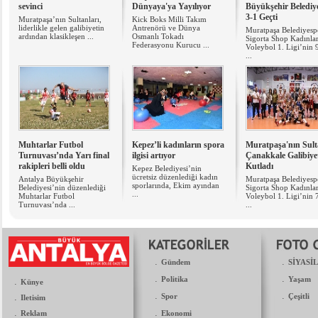
sevinci
Dünyaya'ya Yayılıyor
Büyükşehir Belediye
3-1 Geçti
Muratpaşa’nın Sultanları,
Kick Boks Milli Takım
liderlikle gelen galibiyetin
Antrenörü ve Dünya
Muratpaşa Belediyesp
ardından klasikleşen ...
Osmanlı Tokadı
Sigorta Shop Kadınla
Federasyonu Kurucu ...
Voleybol 1. Ligi’nin 
...
Muhtarlar Futbol
​Kepez’li kadınların spora
Muratpaşa'nın Sult
Turnuvası’nda Yarı final
ilgisi artıyor
Çanakkale Galibiyet
rakipleri belli oldu
Kutladı
Kepez Belediyesi’nin
ücretsiz düzenlediği kadın
Antalya Büyükşehir
Muratpaşa Belediyesp
sporlarında, Ekim ayından
Belediyesi’nin düzenlediği
Sigorta Shop Kadınla
...
Muhtarlar Futbol
Voleybol 1. Ligi’nin 
Turnuvası’nda ...
...
.
.
Gündem
SİYASİ
.
.
Politika
Yaşam
.
Künye
.
.
.
Spor
Çeşitli
Iletisim
.
.
Reklam
Ekonomi