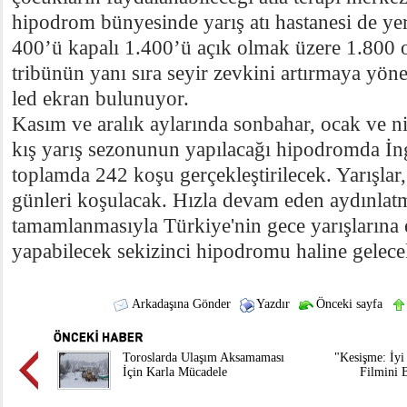
hipodrom bünyesinde yarış atı hastanesi de ye
400’ü kapalı 1.400’ü açık olmak üzere 1.800 o
tribünün yanı sıra seyir zevkini artırmaya yöne
led ekran bulunuyor.
Kasım ve aralık aylarında sonbahar, ocak ve ni
kış yarış sezonunun yapılacağı hipodromda İngi
toplamda 242 koşu gerçekleştirilecek. Yarışla
günleri koşulacak. Hızla devam eden aydınlatm
tamamlanmasıyla Türkiye'nin gece yarışlarına e
yapabilecek sekizinci hipodromu haline gelece
Arkadaşına Gönder
Yazdır
Önceki sayfa
Toroslarda Ulaşım Aksamaması
"Kesişme: İyi
İçin Karla Mücadele
Filmini B