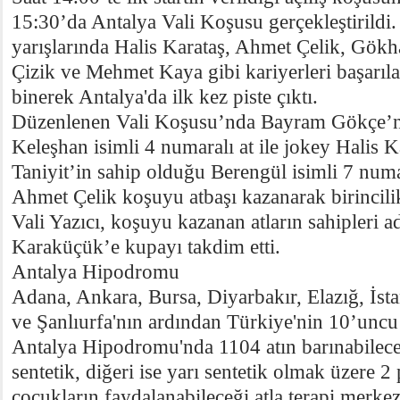
15:30’da Antalya Vali Koşusu gerçekleştirildi
yarışlarında Halis Karataş, Ahmet Çelik, Gö
Çizik ve Mehmet Kaya gibi kariyerleri başarılar
binerek Antalya'da ilk kez piste çıktı.
Düzenlenen Vali Koşusu’nda Bayram Gökçe’n
Keleşhan isimli 4 numaralı at ile jokey Halis 
Taniyit’in sahip olduğu Berengül isimli 7 numar
Ahmet Çelik koşuyu atbaşı kazanarak birincilik 
Vali Yazıcı, koşuyu kazanan atların sahipleri 
Karaküçük’e kupayı takdim etti.
Antalya Hipodromu
Adana, Ankara, Bursa, Diyarbakır, Elazığ, İsta
ve Şanlıurfa'nın ardından Türkiye'nin 10’unc
Antalya Hipodromu'nda 1104 atın barınabileceğ
sentetik, diğeri ise yarı sentetik olmak üzere 2
çocukların faydalanabileceği atla terapi merk