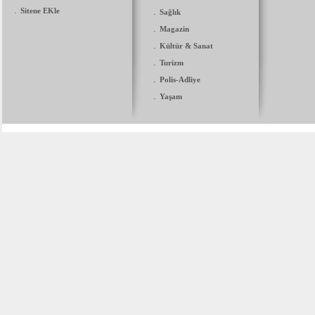
.
Sitene EKle
.
Sağlık
.
Magazin
.
Kültür & Sanat
.
Turizm
.
Polis-Adliye
.
Yaşam