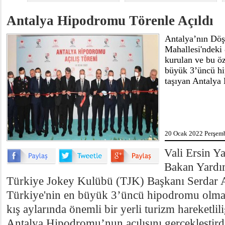
Antalya Hipodromu Törenle Açıldı
Antalya’nın Döş
Mahallesi'ndeki
kurulan ve bu öz
büyük 3’üncü h
taşıyan Antalya 
20 Ocak 2022 Perşemb
Vali Ersin Y
Bakan Yardım
Türkiye Jokey Kulübü (TJK) Başkanı Serdar Ada
Türkiye'nin en büyük 3’üncü hipodromu olma ö
kış aylarında önemli bir yerli turizm hareketli
Antalya Hipodromu’nun açılışını gerçekleştirdi