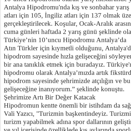
Antalya Hipodromu'nda kış ve sonbahar yarış
atları için 105, İngiliz atları için 137 olmak ü
gerçekleştirilecek. Koşular, Ocak-Aralık arası
cuma günleri haftada 2 yarış günü şeklinde ol
Türkiye’nin 10’uncu Hipodromu Antalya’da
Atın Türkler için kıymetli olduğunu, Antalya'd
hipodrom sayesinde hızla gelişeceğini söyleyen
bir ana tanıklık etmek için buradayız. Türkiye
hipodromu olarak Antalya’mızda artık fikstürde
hipodrom sayesinde şehrimizde atçılığın ve bu
gelişeceğine inanıyorum.” şeklinde konuştu.
Şehrimize Artı Bir Değer Katacak
Hipodromun kentte önemli bir istihdam da sağl
Vali Yazıcı, "Turizmin başkentindeyiz. Turizm
turizm yapabilmek adına spor dallarının gelişti
ve yıl içerisinde özelliklede kış aylarında sporl