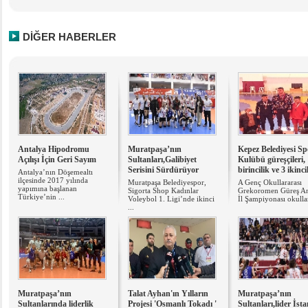
DİĞER HABERLER
Antalya Hipodromu
Muratpaşa’nın
Kepez Belediyesi Sp
Açılışı İçin Geri Sayım
Sultanları,Galibiyet
Kulübü güreşçileri, 
Serisini Sürdürüyor
birincilik ve 3 ikinci
Antalya’nın Döşemealtı
ilçesinde 2017 yılında
Muratpaşa Belediyespor,
A Genç Okullararası
yapımına başlanan
Sigorta Shop Kadınlar
Grekoromen Güreş An
Türkiye’nin ...
Voleybol 1. Ligi’nde ikinci
İl Şampiyonası okullar
...
Muratpaşa’nın
Talat Ayhan'ın Yılların
Muratpaşa’nın
Sultanlarında liderlik
Projesi 'Osmanlı Tokadı '
Sultanları,lider İst