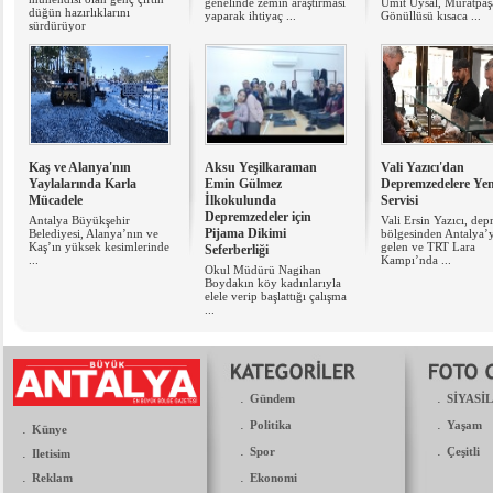
genelinde zemin araştırması
Ümit Uysal, Muratpaş
düğün hazırlıklarını
yaparak ihtiyaç ...
Gönüllüsü kısaca ...
sürdürüyor
Kaş ve Alanya'nın
Aksu Yeşilkaraman
Vali Yazıcı'dan
Yaylalarında Karla
Emin Gülmez
Depremzedelere Ye
Mücadele
İlkokulunda
Servisi
Depremzedeler için
Antalya Büyükşehir
Vali Ersin Yazıcı, de
Pijama Dikimi
Belediyesi, Alanya’nın ve
bölgesinden Antalya’
Kaş’ın yüksek kesimlerinde
gelen ve TRT Lara
Seferberliği
...
Kampı’nda ...
Okul Müdürü Nagihan
Boydakın köy kadınlarıyla
elele verip başlattığı çalışma
...
.
.
Gündem
SİYASİ
.
.
Politika
Yaşam
.
Künye
.
.
.
Spor
Çeşitli
Iletisim
.
.
Reklam
Ekonomi