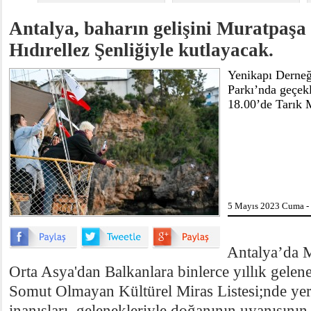
Antalya, baharın gelişini Muratpaşa 
Hıdırellez Şenliğiyle kutlayacak.
Yenikapı Derneğ
Parkı’nda geçekl
18.00’de Tarık 
5 Mayıs 2023 Cuma -
Antalya’da M
Orta Asya'dan Balkanlara binlerce yıllık gel
Somut Olmayan Kültürel Miras Listesi;nde yer 
inanışları, gelenekleriyle doğanının uyanışının