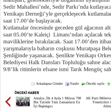
Sedir Mahallesi’nde, Sedir Parkı’nda kutlayac
Yenikapı Derneği’yle gerçekleşecek kutlamala
saat 17.00’de başlayacak.
Kutlamalar öncesinde geceden gül ağacının alt
saat 05.00’te Kaleiçi Limanı’ndan açılacak te
maviliklerine bırakılacak. Saat 17.00’den itiba
yarışmalarıyla baharın coşkusu Muratpaşa Bele
Şenliğinde yaşanacak. Şenlikte Yenikapı Orkes
Belediyesi Halk Dansları Topluluğu sahne alac
9/8’lik ritimlerin efsane ismi Tarık Mengüç sa
Arkadaşına Gönder
Yazdır
Önceki sayfa
Antalya ,İlk 4 Ayda 1 Milyon 798
AK Parti Milletve
Bin Turistle Tüm Zamanların En
Yöneticileri
İyi Başlangıcı
Adım 