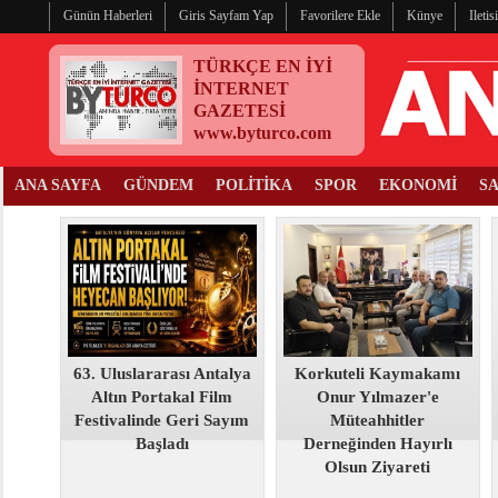
Günün Haberleri
Giris Sayfam Yap
Favorilere Ekle
Künye
Ileti
TÜRKÇE EN İYİ
İNTERNET
GAZETESİ
www.byturco.com
ANA SAYFA
GÜNDEM
POLİTİKA
SPOR
EKONOMİ
S
63. Uluslararası Antalya
Korkuteli Kaymakamı
Altın Portakal Film
Onur Yılmazer'e
Festivalinde Geri Sayım
Müteahhitler
Başladı
Derneğinden Hayırlı
Olsun Ziyareti