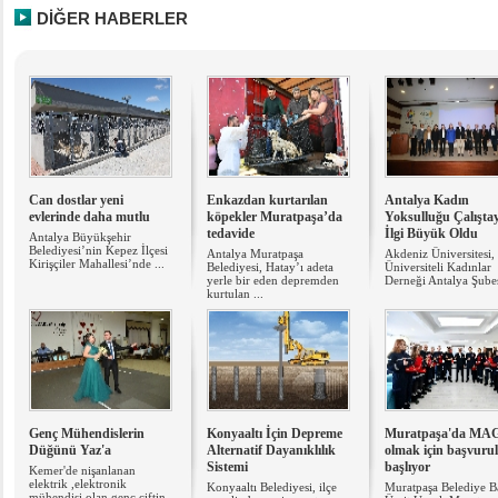
DİĞER HABERLER
Can dostlar yeni
Enkazdan kurtarılan
Antalya Kadın
evlerinde daha mutlu
köpekler Muratpaşa’da
Yoksulluğu Çalışta
tedavide
İlgi Büyük Oldu
Antalya Büyükşehir
Belediyesi’nin Kepez İlçesi
Antalya Muratpaşa
Akdeniz Üniversitesi,
Kirişçiler Mahallesi’nde ...
Belediyesi, Hatay’ı adeta
Üniversiteli Kadınlar
yerle bir eden depremden
Derneği Antalya Şubesi
kurtulan ...
Genç Mühendislerin
Konyaaltı İçin Depreme
Muratpaşa'da MA
Düğünü Yaz'a
Alternatif Dayanıklılık
olmak için başvuru
Sistemi
başlıyor
Kemer'de nişanlanan
elektrik ,elektronik
Konyaaltı Belediyesi, ilçe
Muratpaşa Belediye B
mühendisi olan genç çiftin