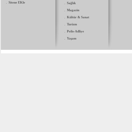
.
Sitene EKle
.
Sağlık
.
Magazin
.
Kültür & Sanat
.
Turizm
.
Polis-Adliye
.
Yaşam