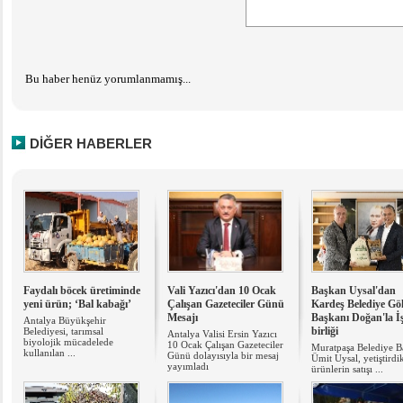
Bu haber henüz yorumlanmamış...
DİĞER HABERLER
Faydalı böcek üretiminde
Vali Yazıcı'dan 10 Ocak
Başkan Uysal'dan
yeni ürün; ‘Bal kabağı’
Çalışan Gazeteciler Günü
Kardeş Belediye Gö
Mesajı
Başkanı Doğan'la İ
Antalya Büyükşehir
birliği
Belediyesi, tarımsal
Antalya Valisi Ersin Yazıcı
biyolojik mücadelede
10 Ocak Çalışan Gazeteciler
Muratpaşa Belediye B
kullanılan ...
Günü dolayısıyla bir mesaj
Ümit Uysal, yetiştirdik
yayımladı
ürünlerin satışı ...