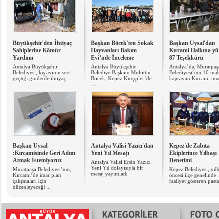
Büyükşehir'den İhtiyaç
Başkan Böcek'ten Sokak
Başkan Uysal'dan
Sahiplerine Kömür
Hayvanları Bakım
Kırcami Halkına yü
Yardımı
Evi’nde İnceleme
87 Teşekkürü
Antalya Büyükşehir
Antalya Büyükşehir
Antalya’da, Muratpaş
Belediyesi, kış ayının sert
Belediye Başkanı Muhittin
Belediyesi’nin 10 mah
geçtiği günlerde ihtiyaç ...
Böcek, Kepez Kirişçiler’de
kapsayan Kırcami imar
...
Başkan Uysal
Antalya Valisi Yazıcı'dan
Kepez'de Zabıta
:Kırcamisinde Geri Adım
Yeni Yıl Mesajı
Ekiplerince Yılbaşı
Atmak İstemiyoruz
Denetimi
Antalya Valisi Ersin Yazıcı
Yeni Yıl dolayısıyla bir
Muratpaşa Belediyesi’nin,
Kepez Belediyesi, yılb
mesaj yayımladı
Kırcami’de imar plan
öncesi ilçe genelinde
çalışmaları için
faaliyet gösteren pasta 
düzenleyeceği ...