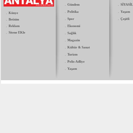
.
.
Gündem
SİYASİ
.
.
Politika
Yaşam
.
Künye
.
.
.
Spor
Çeşitli
Iletisim
.
.
Reklam
Ekonomi
.
Sitene EKle
.
Sağlık
.
Magazin
.
Kültür & Sanat
.
Turizm
.
Polis-Adliye
.
Yaşam