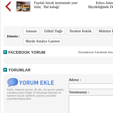
Faydalı böcek üretiminde yeni
Kıbrıs Adası
ürün; ‘Bal kabağı’
Büyüklüğünde D
Samsun
Zülküf Dağlı
İbrahim Keklik
Muhittin 
Etiketler :
Büyük Antalya Gazetesi
FACEBOOK YORUM
Yorumlarınızı Facebook hesa
YORUMLAR
Küfür, hakaret içeren; dil, din, ırk ayrımı yapan;
yasalara aykırı ifade ve beyanda bulunan ve
tamamı büyük harflerle yazılan yorumlar
yayınlanmayacaktır.