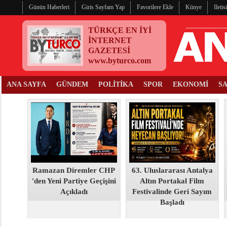
Günün Haberleri
Giris Sayfam Yap
Favorilere Ekle
Künye
Ileti
TÜRKÇE EN İYİ
İNTERNET
GAZETESİ
www.byturco.com
ANA SAYFA
GÜNDEM
POLİTİKA
SPOR
EKONOMİ
S
Ramazan Diremler CHP
63. Uluslararası Antalya
'den Yeni Partiye Geçişini
Altın Portakal Film
Açıkladı
Festivalinde Geri Sayım
Başladı