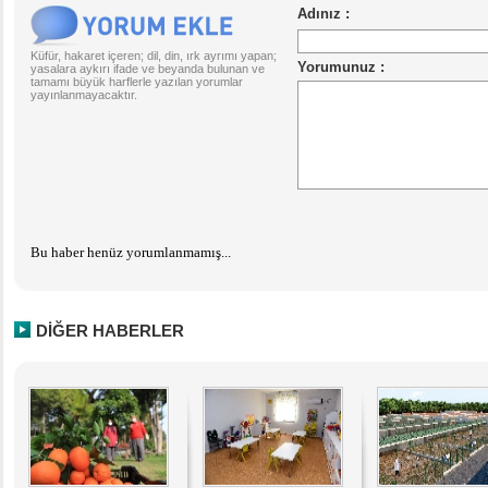
Küfür, hakaret içeren; dil, din, ırk ayrımı yapan;
yasalara aykırı ifade ve beyanda bulunan ve
tamamı büyük harflerle yazılan yorumlar
yayınlanmayacaktır.
Bu haber henüz yorumlanmamış...
DİĞER HABERLER