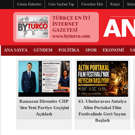
Günün Haberleri
Giris Sayfam Yap
Favorilere Ekle
Künye
Ileti
TÜRKÇE EN İYİ
İNTERNET
GAZETESİ
www.byturco.com
ANA SAYFA
GÜNDEM
POLİTİKA
SPOR
EKONOMİ
S
Ramazan Diremler CHP
63. Uluslararası Antalya
'den Yeni Partiye Geçişini
Altın Portakal Film
Açıkladı
Festivalinde Geri Sayım
Başladı