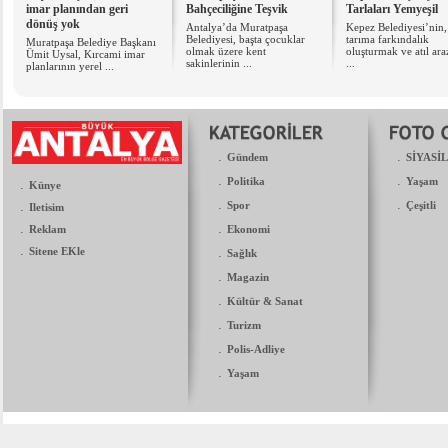
imar planından geri
Bahçeciliğine Teşvik
Tarlaları Yemyeşil
dönüş yok
Antalya’da Muratpaşa
Kepez Belediyesi’nin,
Belediyesi, başta çocuklar
tarıma farkındalık
Muratpaşa Belediye Başkanı
olmak üzere kent
oluşturmak ve atıl araz
Ümit Uysal, Kırcami imar
sakinlerinin ...
...
planlarının yerel ...
.
.
Gündem
SİYASİ
.
.
Politika
Yaşam
.
Künye
.
.
.
Spor
Çeşitli
Iletisim
.
.
Reklam
Ekonomi
.
Sitene EKle
.
Sağlık
.
Magazin
.
Kültür & Sanat
.
Turizm
.
Polis-Adliye
.
Yaşam