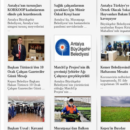
Antalya’nın turunçları
Sağlık çalışanlarının
Antalya Türkiye'ye
KORKOOP kadınlarının
çocukları İçin Münir
Örnek Olacak Soka
elinde çok lezzetlenecek
Özkul Kreşi hazır
Hayvanları Bakım 
kavuşuyor
Antalya Büyükşehir
Antalya’da, Muratpaşa
Belediyesi, Antalya’nın
Belediyesi’nin hastanelerin
Büyükşehir Belediyes
simgesi turunç meyvelerini
pandemi servislerinde ...
tarafından Kepez Kiriş
...
Mahallesi’nde inşaatın
Başkan Tütüncü'den 10
MatchUp Projesi’nin ilk
Kemer Belediyesind
Ocak Çalışan Gazeteciler
çevrimiçi Şehirler Ağı
Haftasonu Mesaisı
Günü Mesajı
Çalıştayı gerçekleştirildi
Koronavirüs tedbirler
kapsamında, 81 ilde
Kepez Belediye Başkanı
Antalya Büyükşehir
uygulanan 56 saatlik 
Hakan Tütüncü 10 Ocak
Belediyesi’nin yürütücüsü
...
Çalışan Gazeteciler Günü ...
olduğu MatchUp
Projesi’nin ...
Başkan Uysal : Kırcami
Muratpaşa'dan Balkon
Kepez'in Buyday