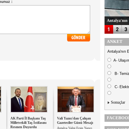
Antalya'nın 
ANKET
Antalya'nın 
A- Ulaşı
B- Temiz
C- Elektr
Sonuçlar
FACEBOO
AK Parti İl Başkanı Taş
Vali Yazıcı'dan Çalışan
Milletvekili Taş İstifasını
Gazeteciler Günü Mesajı
Resmen Duyurdu
Antalya Valisi Ersin Yazıcı