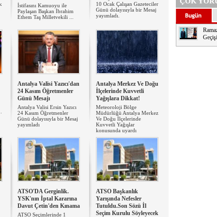
ÇOK YOR
k
10 Ocak Çalışan Gazeteciler
İstifasını Kamuoyu ile
Günü dolayısıyla bir Mesaj
Paylaşan Başkan İbrahim
yayımladı.
Ethem Taş Milletvekili ...
Ramaz
Geçişi
Antalya Valisi Yazıcı'dan
Antalya Merkez Ve Doğu
24 Kasım Öğretmenler
İlçelerinde Kuvvetli
Günü Mesajı
Yağışlara Dikkat!
Antalya Valisi Ersin Yazıcı
Meteoroloji Bölge
.
24 Kasım Öğretmenler
Müdürlüğü Antalya Merkez
Günü dolayısıyla bir Mesaj
Ve Doğu İlçelerinde
yayımladı
Kuvvetli Yağışlar
konusunda uyardı
ATSO'DA Gerginlik.
ATSO Başkanlık
YSK'nın İptal Kararına
Yarışında Nefesler
Davut Çetin'den Kınama
Tutuldu.Son Sözü İl
Seçim Kurulu Söyleyecek
ATSO Seçimlerinde 1