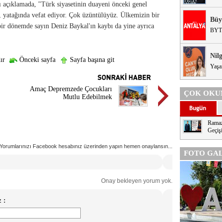
ı açıklamada, "Türk siyasetinin duayeni önceki genel
, yatağında vefat ediyor. Çok üzüntülüyüz. Ülkemizin bir
Büy
bir dönemde sayın Deniz Baykal'ın kaybı da yine ayrıca
BYT
Nil
ır
Önceki sayfa
Sayfa başına git
Yaşa
Amaç Depremzede Çocukları
ÇOK OKU
Mutlu Edebilmek
Ramaz
Geçişi
Yorumlarınızı Facebook hesabınız üzerinden yapın hemen onaylansın...
FOTO GAL
Onay bekleyen yorum yok.