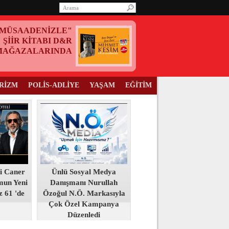
MÜSAADENİZLE"
ŞİİR KİTABI D&R
MAĞAZALARINDA
RİZM
POLİS-ADLİYE
YAŞAM
EĞİTİM
i Caner
Ünlü Sosyal Medya
mun Yeni
Danışmanı Nurullah
z 61 'de
Özoğul N.Ö. Markasıyla
Çok Özel Kampanya
Düzenledi