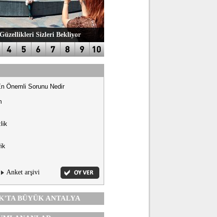
Güzellikleri Sizleri Bekliyor
En Önemli Sorunu Nedir
m
lik
ik
Anket arşivi
K'TA
BÜYÜK ANTALYA