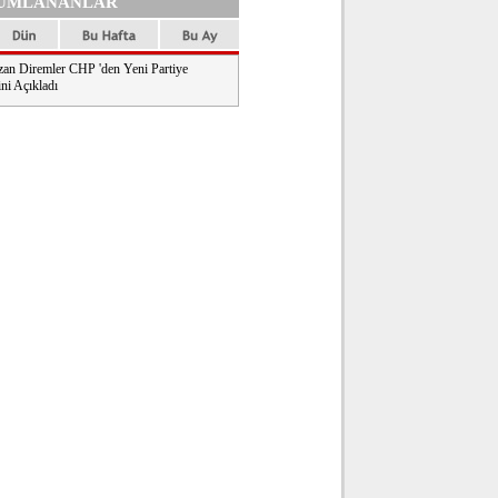
UMLANANLAR
an Diremler CHP 'den Yeni Partiye
ni Açıkladı