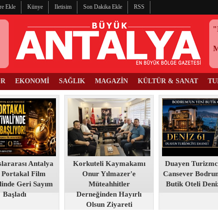
re Ekle
Künye
Iletisim
Son Dakika Ekle
RSS
"
OR
EKONOMİ
SAĞLIK
MAGAZİN
KÜLTÜR & SANAT
TU
slararası Antalya
Korkuteli Kaymakamı
Duayen Turizmc
 Portakal Film
Onur Yılmazer'e
Cansever Bodru
linde Geri Sayım
Müteahhitler
Butik Oteli Deni
Başladı
Derneğinden Hayırlı
Olsun Ziyareti