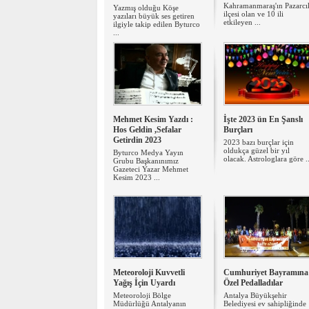
Kahramanmaraş'ın Pazarcı
Yazmış olduğu Köşe
ilçesi olan ve 10 ili
yazıları büyük ses getiren
etkileyen ...
ilgiyle takip edilen Byturco
...
Mehmet Kesim Yazdı :
İşte 2023 ün En Şanslı
Hos Geldin ,Sefalar
Burçları
Getirdin 2023
2023 bazı burçlar için
oldukça güzel bir yıl
Byturco Medya Yayın
olacak. Astrologlara göre ..
Grubu Başkanınımız
Gazeteci Yazar Mehmet
Kesim 2023 ...
Meteoroloji Kuvvetli
Cumhuriyet Bayramına
Yağış İçin Uyardı
Özel Pedalladılar
Meteoroloji Bölge
Antalya Büyükşehir
Müdürlüğü Antalyanın
Belediyesi ev sahipliğinde