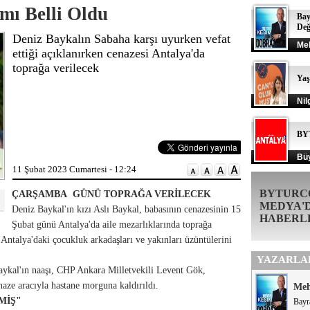
mı Belli Oldu
Bay
Değ
Deniz Baykalın Sabaha karşı uyurken vefat
Me
ettiği açıklanırken cenazesi Antalya'da
toprağa verilecek
Ya
Nil
BY
Büy
11 Şubat 2023 Cumartesi - 12:24
BYTURC
ÇARŞAMBA GÜNÜ TOPRAĞA VERİLECEK
MEDYA'
Deniz Baykal'ın kızı Aslı Baykal, babasının cenazesinin 15
HABERL
Şubat günü Antalya'da aile mezarlıklarında toprağa
Antalya'daki çocukluk arkadaşları ve yakınları üzüntülerini
YAZARLA
aykal'ın naaşı, CHP Ankara Milletvekili Levent Gök,
enaze aracıyla hastane morguna kaldırıldı.
Me
MİŞ"
Bayr