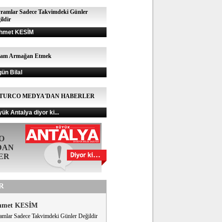
ramlar Sadece Takvimdeki Günler
ildir
hmet KESİM
şam Armağan Etmek
gün Bilal
TURCO MEDYA'DAN HABERLER
ük Antalya diyor ki...
O
DAN
ER
R
hmet KESİM
amlar Sadece Takvimdeki Günler Değildir