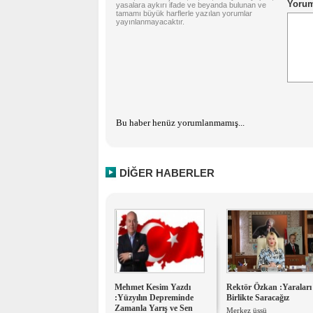
yasalara aykırı ifade ve beyanda bulunan ve
tamamı büyük harflerle yazılan yorumlar
yayınlanmayacaktır.
Bu haber henüz yorumlanmamış...
DİĞER HABERLER
Mehmet Kesim Yazdı
Rektör Özkan :Yaraları
:Yüzyılın Depreminde
Birlikte Saracağız
Zamanla Yarış ve Sen
Merkez üssü