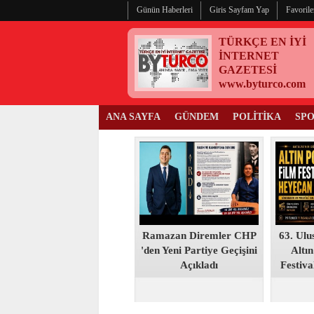
Günün Haberleri
Giris Sayfam Yap
Favorile
TÜRKÇE EN İYİ
İNTERNET
GAZETESİ
www.byturco.com
ANA SAYFA
GÜNDEM
POLİTİKA
SP
Ramazan Diremler CHP
63. Ulu
'den Yeni Partiye Geçişini
Altın
Açıkladı
Festiva