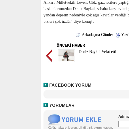
Ankara Milletvekili Levent Gök, gazetecilere yaptığ
başkanlarımızdan Deniz Baykal, sabaha karşı evinde
yandan deprem nedeniyle çok ağır kayıplar verdiği 
bizleri çok üzdü." diye konuştu.
Arkadaşına Gönder
Yazd
Deniz Baykal Vefat etti
FACEBOOK YORUM
YORUMLAR
Küfür, hakaret içeren; dil, din, ırk ayrımı yapan;