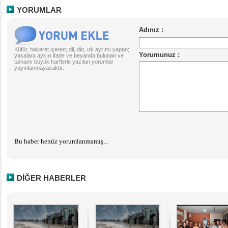
YORUMLAR
Küfür, hakaret içeren; dil, din, ırk ayrımı yapan;
yasalara aykırı ifade ve beyanda bulunan ve
tamamı büyük harflerle yazılan yorumlar
yayınlanmayacaktır.
Bu haber henüz yorumlanmamış...
DİĞER HABERLER