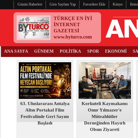
Günün Haberleri
Giris Sayfam Yap
Favorilere Ekle
Künye
Ileti
TÜRKÇE EN İYİ
İNTERNET
GAZETESİ
www.byturco.com
ANA SAYFA
GÜNDEM
POLİTİKA
SPOR
EKONOMİ
S
63. Uluslararası Antalya
Korkuteli Kaymakamı
Altın Portakal Film
Onur Yılmazer'e
Festivalinde Geri Sayım
Müteahhitler
Başladı
Derneğinden Hayırlı
Olsun Ziyareti