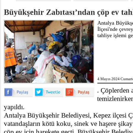
Büyükşehir Zabıtası’ndan çöp ev tahl
Antalya Büyükşe
İlçesi'nde çevre
tahliye işlemi ge
4 Mayıs 2024 Cumarte
. Çöplerden a
temizlenirken
yapıldı.
Antalya Büyükşehir Belediyesi, Kepez ilçesi 
vatandaşların kötü koku, sinek ve haşere şikay
çöp ev için harekete geçti. Büyükşehir Belediy