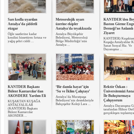
Sarı kodla uyarılan
Meteorolojik uyarı
KANTDER'den Be
Antalya’da şiddetli
üzerine ekipler
Baston Görme Engel
rüzgar
Antalya'da teyakkuzda
Derneği’ne Anlamlı
Ziyaret
Öğle saatlerine kadar
Antalya Büyükşehir
kendini hissettiren fırtına ve
Belediyesi, Meteoroloji
KANTDER) Kuşakta
yağış şehri ciddi ...
Bölge Müdürlüğü’nün
Kuşağa Antalyalılar K
Antalya ...
Sanat Sosyal Hiz. Ve
Dayanışma ...
KANTDER Başkanı
‘Bir damla hayat’ için
Rektör Özkan :
Bülent Kantarcılar'dan
‘Su ve İklim Çalıştayı’
Üniversitemizi Anta
AKOSDERE Yardım Eli
İle Buluşturmaya
Antalya’da Muratpaşa
Çalışıyorum
Belediyesi’nin destekleriyle
KUŞAKTAN KUŞAĞA
Bahçeşehir Koleji Lara ...
ANTALYALILAR
Antalya Dayanışma G
(KANTDER) Başkanı
tarafından Hilton Otel
Bülent Kantarcılar
gerçekleşen toplantıya 
AKOSDER ...