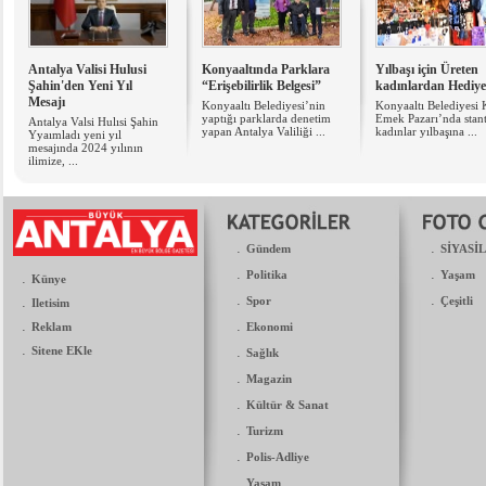
Antalya Valisi Hulusi
Konyaaltında Parklara
Yılbaşı için Üreten
Şahin'den Yeni Yıl
“Erişebilirlik Belgesi”
kadınlardan Hediyel
Mesajı
Konyaaltı Belediyesi’nin
Konyaaltı Belediyesi 
yaptığı parklarda denetim
Emek Pazarı’nda stan
Antalya Valsi Hulısi Şahin
yapan Antalya Valiliği ...
kadınlar yılbaşına ...
Yyaımladı yeni yıl
mesajında 2024 yılının
ilimize, ...
.
.
Gündem
SİYASİ
.
.
Politika
Yaşam
.
Künye
.
.
.
Spor
Çeşitli
Iletisim
.
.
Reklam
Ekonomi
.
Sitene EKle
.
Sağlık
.
Magazin
.
Kültür & Sanat
.
Turizm
.
Polis-Adliye
.
Yaşam