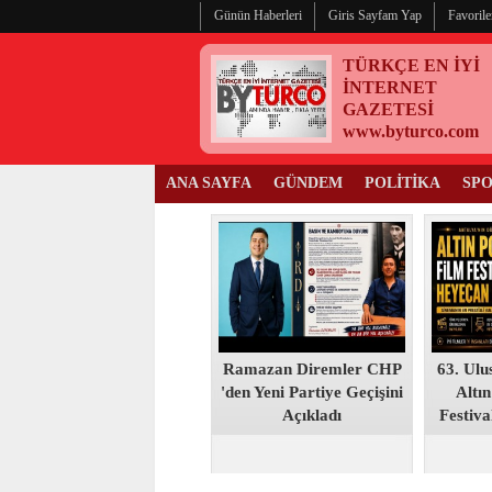
Günün Haberleri
Giris Sayfam Yap
Favorile
TÜRKÇE EN İYİ
İNTERNET
GAZETESİ
www.byturco.com
ANA SAYFA
GÜNDEM
POLİTİKA
SP
Ramazan Diremler CHP
63. Ulu
'den Yeni Partiye Geçişini
Altın
Açıkladı
Festiva