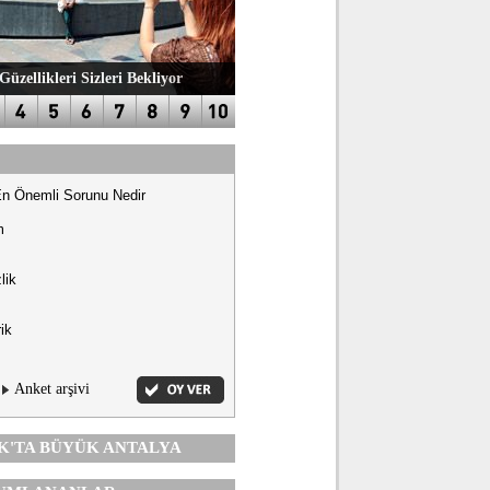
Güzellikleri Sizleri Bekliyor
En Önemli Sorunu Nedir
m
lik
ik
Anket arşivi
K'TA
BÜYÜK ANTALYA