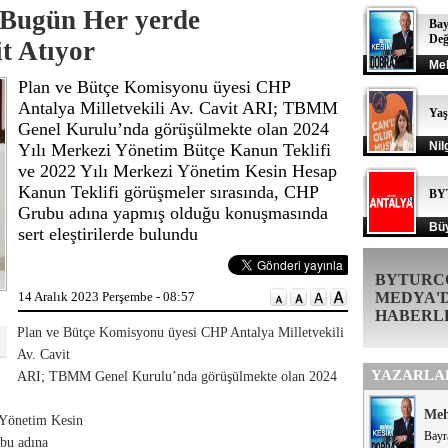
: Bugün Her yerde
Bay
Değ
t Atıyor
Me
Plan ve Bütçe Komisyonu üyesi CHP
Antalya Milletvekili Av. Cavit ARI; TBMM
Ya
Genel Kurulu’nda görüşülmekte olan 2024
Nil
Yılı Merkezi Yönetim Bütçe Kanun Teklifi
ve 2022 Yılı Merkezi Yönetim Kesin Hesap
Kanun Teklifi görüşmeler sırasında, CHP
BY
Grubu adına yapmış olduğu konuşmasında
Büy
sert eleştirilerde bulundu
BYTURC
14 Aralık 2023 Perşembe - 08:57
MEDYA'
HABERL
Plan ve Bütçe Komisyonu üyesi CHP Antalya Milletvekili
Av. Cavit
YAZARLA
ARI; TBMM Genel Kurulu’nda görüşülmekte olan 2024
Me
 Yönetim Kesin
Bayr
bu adına