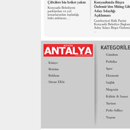
Çiftcilere bio briket yakıtı
Konyaaltında Büşra
Özdemir'den Miting Gib
Konyaaltı Belediyesi
Aday Adaylığı
parklardan ve yol
kenarlarından topladığı
Açıklaması
bitki atıklarını ...
Cumhuriyet Halk Partisi
Konyaaltı Belediye Başkan
Aday Adayı Büşra Özdemi
...
.
Gündem
.
Politika
.
Künye
.
.
Spor
Iletisim
.
.
Reklam
Ekonomi
.
Sitene EKle
.
Sağlık
.
Magazin
.
Kültür & Sanat
.
Turizm
.
Polis-Adliye
.
Yaşam