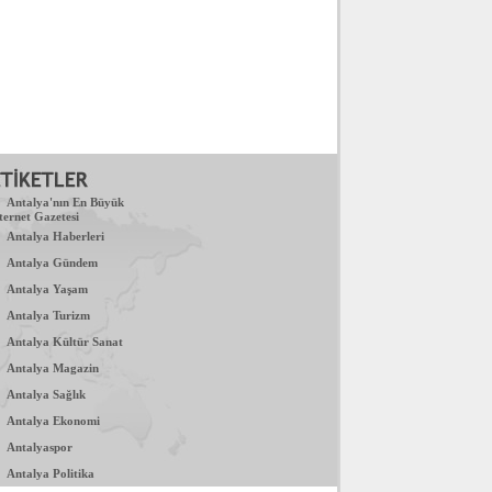
.
Antalya'nın En Büyük
ternet Gazetesi
.
Antalya Haberleri
.
Antalya Gündem
.
Antalya Yaşam
.
Antalya Turizm
.
Antalya Kültür Sanat
.
Antalya Magazin
.
Antalya Sağlık
.
Antalya Ekonomi
.
Antalyaspor
.
Antalya Politika