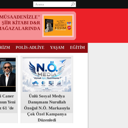
MÜSAADENİZLE"
ŞİİR KİTABI D&R
MAĞAZALARINDA
RİZM
POLİS-ADLİYE
YAŞAM
EĞİTİM
i Caner
Ünlü Sosyal Medya
mun Yeni
Danışmanı Nurullah
z 61 'de
Özoğul N.Ö. Markasıyla
Çok Özel Kampanya
Düzenledi