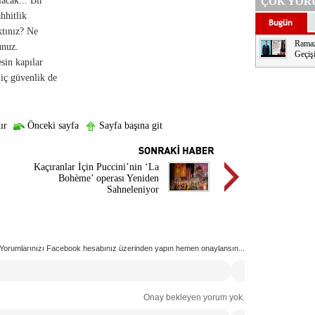
lacak... Bir
ÇOK YOR
hhitlik
ktınız? Ne
Ramaz
unuz.
Geçişi
sin kapılar
 iç güvenlik de
ır
Önceki sayfa
Sayfa başına git
Kaçıranlar İçin Puccini’nin ‘La
Bohème’ operası Yeniden
Sahneleniyor
Yorumlarınızı Facebook hesabınız üzerinden yapın hemen onaylansın...
Onay bekleyen yorum yok.