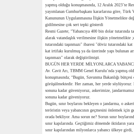
yapmış olduğu konuşmasında, 12 Aralık 2023’te Re
yayımlanan Cumhurbaşkanı kararlarına göre, Türk V
Kanununun Uygulanmasına İlişkin Yönetmelikte değ
gidilmesine çok sert tepki gösterdi
Resmi Gazete; “Yabancıya 400 bin dolar tutarında ta
alarak vatandaşlık verilmesine ilişkin yönetmelikte ;
tutarındaki taşınmazı" ibaresi "döviz tutarındaki kat
kat irtifakı kurulmuş ya da üzerinde yapı bulunan ars
taşınmazı" olarak değiştirilmişti.
BUGÜN HER YERDE MİLYONLARCA YABANCI 
Av. Cavit Arı, TBMM Genel Kurulu’nda yapmış ol
konuşmasında; “Bugün, Savunma Bakanlığı bütçesi 
görüşülmektedir. Her zaman, her yerde söylüyoruz:
sonuna kadar güveniyoruz, askerimize, jandarmamız
sonuna kadar güveniyoruz.
Bugün, sınır boylarını bekleyen o jandarma, o asker
teröristin veya yabancının geçmesini önlemek için 
orada bekliyor. Ama sorun ne? Sorun sınır boylarınd
sınır kapılarında. Geçtiğimiz dönemde iktidarın yarat
sınır kapılarından milyonlarca yabancı ülkeye girdi,