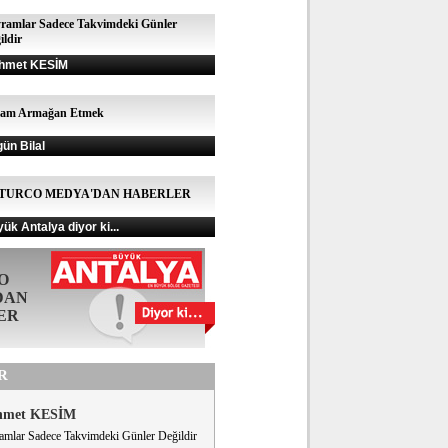
ramlar Sadece Takvimdeki Günler
ildir
hmet KESİM
şam Armağan Etmek
gün Bilal
TURCO MEDYA'DAN HABERLER
ük Antalya diyor ki...
O
DAN
ER
R
hmet KESİM
amlar Sadece Takvimdeki Günler Değildir