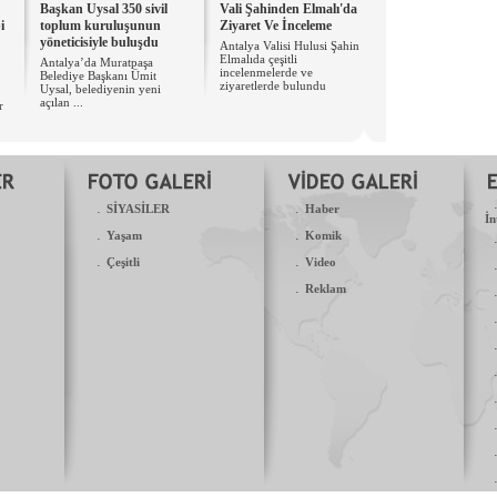
Başkan Uysal 350 sivil
Vali Şahinden Elmalı'da
i
toplum kuruluşunun
Ziyaret Ve İnceleme
yöneticisiyle buluşdu
Antalya Valisi Hulusi Şahin
Elmalıda çeşitli
Antalya’da Muratpaşa
incelenmelerde ve
Belediye Başkanı Ümit
ziyaretlerde bulundu
Uysal, belediyenin yeni
açılan ...
r
.
.
SİYASİLER
Haber
İn
.
.
Yaşam
Komik
.
.
Çeşitli
Video
.
Reklam