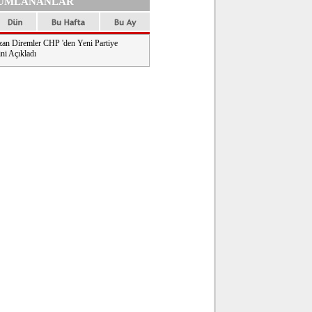
UMLANANLAR
an Diremler CHP 'den Yeni Partiye
ni Açıkladı