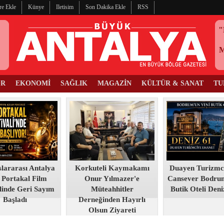
re Ekle
Künye
Iletisim
Son Dakika Ekle
RSS
"
OR
EKONOMİ
SAĞLIK
MAGAZİN
KÜLTÜR & SANAT
TU
slararası Antalya
Korkuteli Kaymakamı
Duayen Turizmc
 Portakal Film
Onur Yılmazer'e
Cansever Bodru
linde Geri Sayım
Müteahhitler
Butik Oteli Deni
Başladı
Derneğinden Hayırlı
Olsun Ziyareti