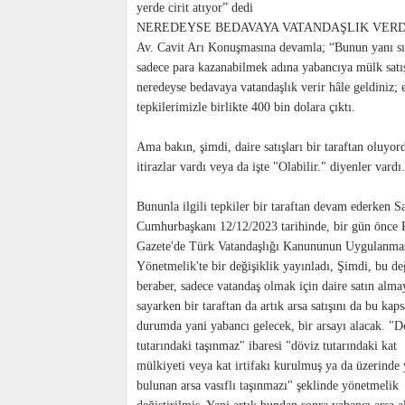
yerde cirit atıyor” dedi
NEREDEYSE BEDAVAYA VATANDAŞLIK VERD
Av. Cavit Arı Konuşmasına devamla; “Bunun yanı sı
sadece para kazanabilmek adına yabancıya mülk satışı
neredeyse bedavaya vatandaşlık verir hâle geldiniz; 
tepkilerimizle birlikte 400 bin dolara çıktı.
Ama bakın, şimdi, daire satışları bir taraftan oluyor
itirazlar vardı veya da işte "Olabilir." diyenler vardı.
Bununla ilgili tepkiler bir taraftan devam ederken S
Cumhurbaşkanı 12/12/2023 tarihinde, bir gün önce
Gazete'de Türk Vatandaşlığı Kanununun Uygulanmas
Yönetmelik'te bir değişiklik yayınladı, Şimdi, bu değ
beraber, sadece vatandaş olmak için daire satın almay
sayarken bir taraftan da artık arsa satışını da bu ka
durumda yani yabancı gelecek, bir arsayı alacak. "D
tutarındaki taşınmaz" ibaresi "döviz tutarındaki kat
mülkiyeti veya kat irtifakı kurulmuş ya da üzerinde 
bulunan arsa vasıflı taşınmazı" şeklinde yönetmelik