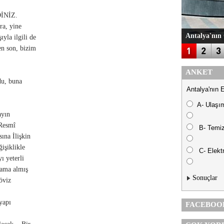
İNİZ.
ra, yine
Antalya'nın 
yla ilgili de
en son, bizim
ANKET
du, buna
Antalya'nın 
A- Ulaşı
ayın
 Resmî
B- Temiz
ına İlişkin
işiklikle
C- Elektr
ı yeterli
psama almış
Sonuçlar
öviz
yapı
FACEBOO