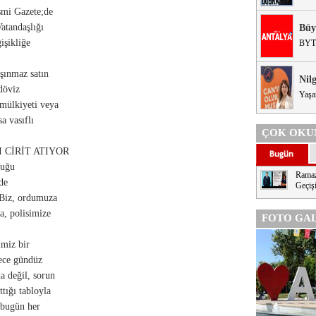
smi Gazete;de
atandaşlığı
Büy
işikliğe
BYT
şınmaz satın
Nil
döviz
Yaşa
 mülkiyeti veya
a vasıflı
ÇOK OKU
CİRİT ATIYOR
duğu
Ramaz
de
Geçişi
 Biz, ordumuza
a, polisimize
FOTO GAL
imiz bir
gece gündüz
a değil, sorun
tığı tabloyla
 bugün her