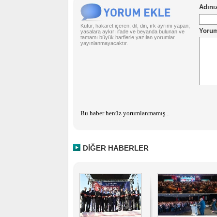
Küfür, hakaret içeren; dil, din, ırk ayrımı yapan;
yasalara aykırı ifade ve beyanda bulunan ve
tamamı büyük harflerle yazılan yorumlar
yayınlanmayacaktır.
Bu haber henüz yorumlanmamış...
DİĞER HABERLER