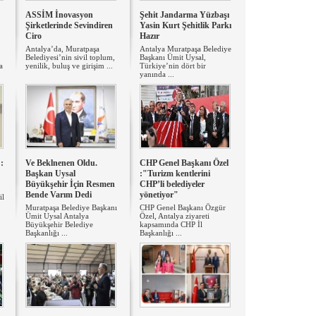
ASSİM İnovasyon
Şehit Jandarma Yüzbaşı
Şirketlerinde Sevindiren
Yasin Kurt Şehitlik Parkı
Ciro
Hazır
Antalya’da, Muratpaşa
Antalya Muratpaşa Belediye
Belediyesi’nin sivil toplum,
Başkanı Ümit Uysal,
a
yenilik, buluş ve girişim ...
Türkiye’nin dört bir
yanında ...
:
Ve Beklnenen Oldu.
CHP Genel Başkanı Özel
Başkan Uysal
:"Turizm kentlerini
Büyükşehir İçin Resmen
CHP’li belediyeler
Bende Varım Dedi
yönetiyor"
il
Muratpaşa Belediye Başkanı
CHP Genel Başkanı Özgür
Ümit Uysal Antalya
Özel, Antalya ziyareti
Büyükşehir Belediye
kapsamında CHP İl
Başkanlığı ...
Başkanlığı ...