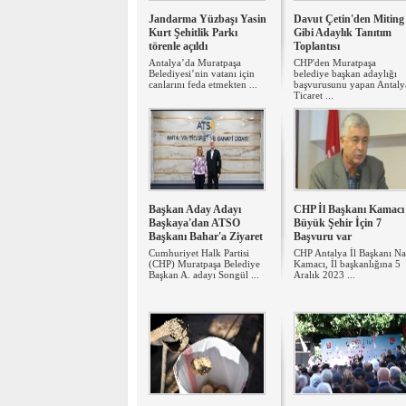
Jandarma Yüzbaşı Yasin
Davut Çetin'den Miting
Kurt Şehitlik Parkı
Gibi Adaylık Tanıtım
törenle açıldı
Toplantısı
Antalya’da Muratpaşa
CHP'den Muratpaşa
Belediyesi’nin vatanı için
belediye başkan adaylığı
canlarını feda etmekten ...
başvurusunu yapan Antaly
Ticaret ...
Başkan Aday Adayı
CHP İl Başkanı Kamacı 
Başkaya'dan ATSO
Büyük Şehir İçin 7
Başkanı Bahar'a Ziyaret
Başvuru var
Cumhuriyet Halk Partisi
​CHP Antalya İl Başkanı Na
(CHP) Muratpaşa Belediye
Kamacı, İl başkanlığına 5
Başkan A. adayı Songül ...
Aralık 2023 ...