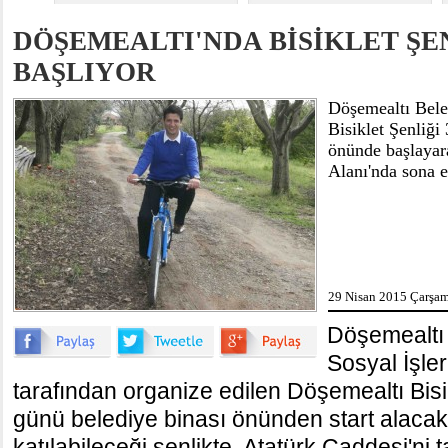
DÖŞEMEALTI'NDA BİSİKLET ŞE
BAŞLIYOR
Döşemealtı Bele
Bisiklet Şenliği
önünde başlayar
Alanı'nda sona e
29 Nisan 2015 Çarşam
Döşemealtı 
Sosyal İşle
tarafından organize edilen Döşemealtı Bisik
günü belediye binası önünden start alacak
katılabileceği şenlikte, Atatürk Caddesi'ni 