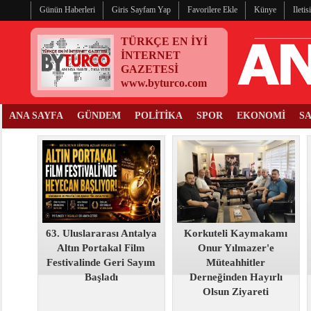
Günün Haberleri
Giris Sayfam Yap
Favorilere Ekle
Künye
Ileti
TÜRKÇE EN İYİ
İNTERNET
GAZETESİ
www.byturco.com
ANA SAYFA
GÜNDEM
POLİTİKA
SPOR
EKONOMİ
S
63. Uluslararası Antalya
Korkuteli Kaymakamı
Altın Portakal Film
Onur Yılmazer'e
Festivalinde Geri Sayım
Müteahhitler
Başladı
Derneğinden Hayırlı
Olsun Ziyareti