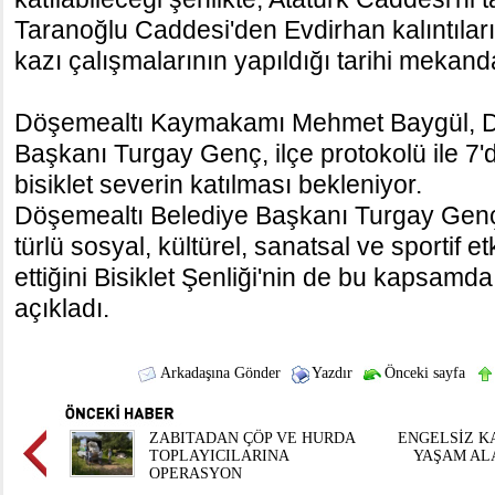
Taranoğlu Caddesi'den Evdirhan kalıntılar
kazı çalışmalarının yapıldığı tarihi mekand
Döşemealtı Kaymakamı Mehmet Baygül, D
Başkanı Turgay Genç, ilçe protokolü ile 7'
bisiklet severin katılması bekleniyor.
Döşemealtı Belediye Başkanı Turgay Genç,
türlü sosyal, kültürel, sanatsal ve sportif et
ettiğini Bisiklet Şenliği'nin de bu kapsamd
açıkladı.
Arkadaşına Gönder
Yazdır
Önceki sayfa
ZABITADAN ÇÖP VE HURDA
ENGELSİZ KA
TOPLAYICILARINA
YAŞAM AL
OPERASYON