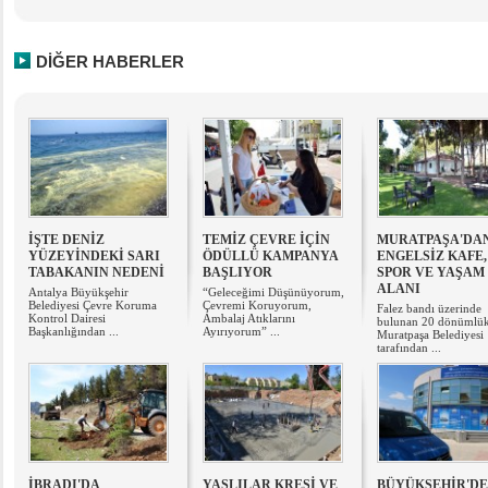
DİĞER HABERLER
İŞTE DENİZ
TEMİZ ÇEVRE İÇİN
MURATPAŞA'DA
YÜZEYİNDEKİ SARI
ÖDÜLLÜ KAMPANYA
ENGELSİZ KAFE,
TABAKANIN NEDENİ
BAŞLIYOR
SPOR VE YAŞAM
ALANI
Antalya Büyükşehir
“Geleceğimi Düşünüyorum,
Belediyesi Çevre Koruma
Çevremi Koruyorum,
Falez bandı üzerinde
Kontrol Dairesi
Ambalaj Atıklarını
bulunan 20 dönümlük
Başkanlığından ...
Ayırıyorum” ...
Muratpaşa Belediyesi
tarafından ...
İBRADI'DA
YAŞLILAR KREŞİ VE
BÜYÜKŞEHİR'D