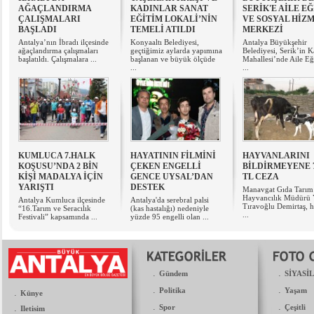
AĞAÇLANDIRMA
KADINLAR SANAT
SERİK'E AİLE E
ÇALIŞMALARI
EĞİTİM LOKALİ’NİN
VE SOSYAL HİZ
BAŞLADI
TEMELİ ATILDI
MERKEZİ
Antalya’nın İbradı ilçesinde
Konyaaltı Belediyesi,
Antalya Büyükşehir
ağaçlandırma çalışmaları
geçtiğimiz aylarda yapımına
Belediyesi, Serik’in 
başlatıldı. Çalışmalara ...
başlanan ve büyük ölçüde
Mahallesi’nde Aile Eğ
...
...
KUMLUCA 7.HALK
HAYATININ FİLMİNİ
HAYVANLARINI
KOŞUSU’NDA 2 BİN
ÇEKEN ENGELLİ
BİLDİRMEYENE 
KİŞİ MADALYA İÇİN
GENCE UYSAL’DAN
TL CEZA
YARIŞTI
DESTEK
Manavgat Gıda Tarım
Hayvancılık Müdürü 
Antalya Kumluca ilçesinde
Antalya'da serebral palsi
Tıravoğlu Demirtaş, 
“16.Tarım ve Seracılık
(kas hastalığı) nedeniyle
...
Festivali” kapsamında ...
yüzde 95 engelli olan ...
.
.
Gündem
SİYASİ
.
.
Politika
Yaşam
.
Künye
.
.
.
Spor
Çeşitli
Iletisim