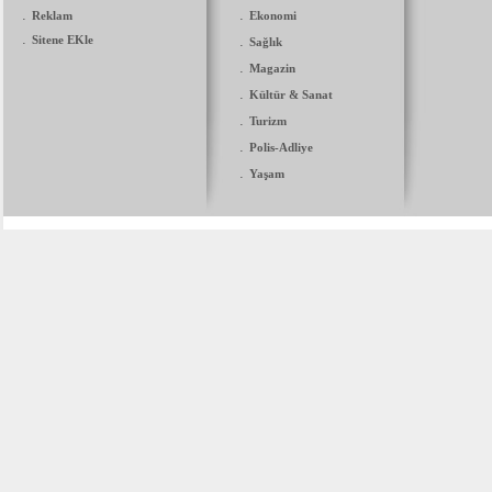
.
.
Reklam
Ekonomi
.
Sitene EKle
.
Sağlık
.
Magazin
.
Kültür & Sanat
.
Turizm
.
Polis-Adliye
.
Yaşam