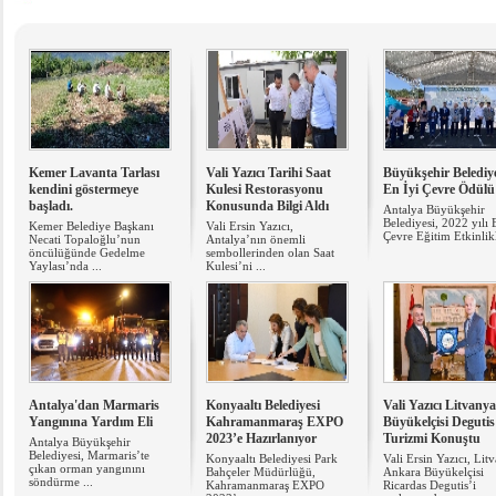
Kemer Lavanta Tarlası
Vali Yazıcı Tarihi Saat
Büyükşehir Belediy
kendini göstermeye
Kulesi Restorasyonu
​En İyi Çevre Ödülü
başladı.
Konusunda Bilgi Aldı
Antalya Büyükşehir
Belediyesi, 2022 yılı 
Kemer Belediye Başkanı
Vali Ersin Yazıcı,
Çevre Eğitim Etkinlikle
Necati Topaloğlu’nun
Antalya’nın önemli
öncülüğünde Gedelme
sembollerinden olan Saat
Yaylası’nda ...
Kulesi’ni ...
Antalya'dan Marmaris
Konyaaltı Belediyesi
Vali Yazıcı Litvanya
Yangınına Yardım Eli
Kahramanmaraş EXPO
Büyükelçisi Degutis 
2023’e Hazırlanıyor
Turizmi Konuştu
Antalya Büyükşehir
Belediyesi, Marmaris’te
Konyaaltı Belediyesi Park
Vali Ersin Yazıcı, Lit
çıkan orman yangınını
Bahçeler Müdürlüğü,
Ankara Büyükelçisi
söndürme ...
Kahramanmaraş EXPO
Ricardas Degutis’i