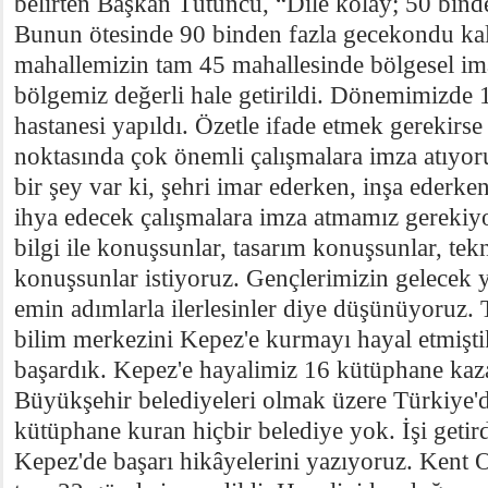
belirten Başkan Tütüncü, “Dile kolay; 50 binde
Bunun ötesinde 90 binden fazla gecekondu kald
mahallemizin tam 45 mahallesinde bölgesel ima
bölgemiz değerli hale getirildi. Dönemimizde 
hastanesi yapıldı. Özetle ifade etmek gerekirse 
noktasında çok önemli çalışmalara imza atıyoru
bir şey var ki, şehri imar ederken, inşa ederke
ihya edecek çalışmalara imza atmamız gerekiy
bilgi ile konuşsunlar, tasarım konuşsunlar, te
konuşsunlar istiyoruz. Gençlerimizin gelecek 
emin adımlarla ilerlesinler diye düşünüyoruz.
bilim merkezini Kepez'e kurmayı hayal etmişti
başardık. Kepez'e hayalimiz 16 kütüphane kaz
Büyükşehir belediyeleri olmak üzere Türkiye'd
kütüphane kuran hiçbir belediye yok. İşi geti
Kepez'de başarı hikâyelerini yazıyoruz. Kent