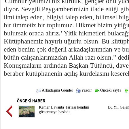
'Cumhuriyetimizi biz kurduk, gençler onu yücel
diyor. Sevgili Peygamberimizin ifade ettiği gib
ilmi talep eden, bilgiyi talep eden, bilimsel bi
bir ümmetiz bir toplumuz. Hikmet bizim yitiği
bulursak orada alırız.’ Yitik hikmetleri bulac
Kütüphanemiz hayırlı uğurlu olsun. Bu kütüp
eden benim çok değerli arkadaşlarımdan ve b
bütün çalışanlarımızdan Allah razı olsun.” dedi
Konuşmaların ardından Başkan Tütüncü, davetl
beraber kütüphanenin açılış kurdelasını kesere
Arkadaşına Gönder
Yazdır
Önceki sayfa
Kemer Lavanta Tarlası kendini
Bu Yıl Gelen
göstermeye başladı.