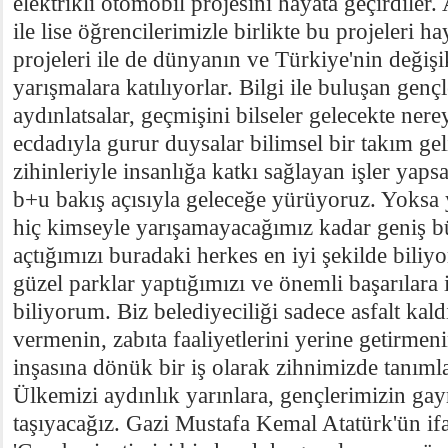
elektrikli otomobil projesini hayata geçirdiler.
ile lise öğrencilerimizle birlikte bu projeleri h
projeleri ile de dünyanın ve Türkiye'nin değiş
yarışmalara katılıyorlar. Bilgi ile buluşan genç
aydınlatsalar, geçmişini bilseler gelecekte nere
ecdadıyla gurur duysalar bilimsel bir takım ge
zihinleriyle insanlığa katkı sağlayan işler yap
b+u bakış açısıyla geleceğe yürüyoruz. Yoksa y
hiç kimseyle yarışamayacağımız kadar geniş bü
açtığımızı buradaki herkes en iyi şekilde biliyo
güzel parklar yaptığımızı ve önemli başarılara 
biliyorum. Biz belediyeciliği sadece asfalt ka
vermenin, zabıta faaliyetlerini yerine getirmen
inşasına dönük bir iş olarak zihnimizde tanıml
Ülkemizi aydınlık yarınlara, gençlerimizin gayr
taşıyacağız. Gazi Mustafa Kemal Atatürk'ün ifad