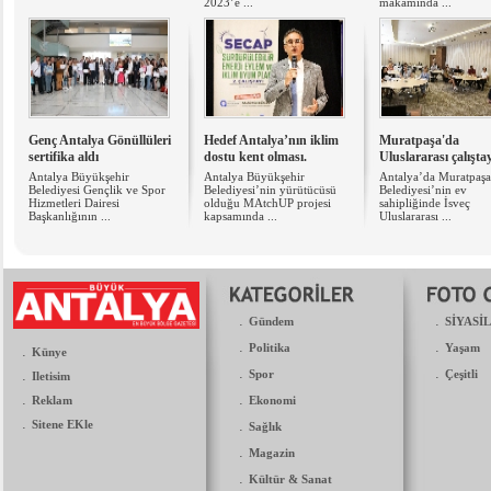
2023’e ...
makamında ...
Genç Antalya Gönüllüleri
Hedef Antalya’nın iklim
Muratpaşa'da
sertifika aldı
dostu kent olması.
Uluslararası çalışta
Antalya Büyükşehir
Antalya Büyükşehir
Antalya’da Muratpaşa
Belediyesi Gençlik ve Spor
Belediyesi’nin yürütücüsü
Belediyesi’nin ev
Hizmetleri Dairesi
olduğu MAtchUP projesi
sahipliğinde İsveç
Başkanlığının ...
kapsamında ...
Uluslararası ...
.
.
Gündem
SİYASİ
.
.
Politika
Yaşam
.
Künye
.
.
.
Spor
Çeşitli
Iletisim
.
.
Reklam
Ekonomi
.
Sitene EKle
.
Sağlık
.
Magazin
.
Kültür & Sanat