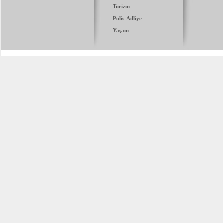
.
Turizm
.
Polis-Adliye
.
Yaşam