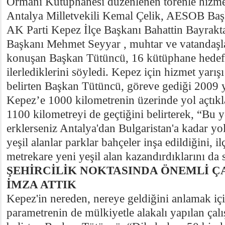
Ormanı Kütüphanesi düzenlenen törenle hizmet
Antalya Milletvekili Kemal Çelik, AESOB Baş
AK Parti Kepez İlçe Başkanı Bahattin Bayrak
Başkanı Mehmet Seyyar , muhtar ve vatandaşları
konuşan Başkan Tütüncü, 16 kütüphane hedef
ilerlediklerini söyledi. Kepez için hizmet yarışı
belirten Başkan Tütüncü, göreve gediği 2009 y
Kepez’e 1000 kilometrenin üzerinde yol açtıkla
1100 kilometreyi de geçtiğini belirterek, “Bu y
erklerseniz Antalya'dan Bulgaristan'a kadar yo
yeşil alanlar parklar bahçeler inşa edildiğini, 
metrekare yeni yeşil alan kazandırdıklarını da s
ŞEHİRCİLİK NOKTASINDA ÖNEMLİ 
İMZA ATTIK
Kepez'in nereden, nereye geldiğini anlamak içi
parametrenin de mülkiyetle alakalı yapılan ça