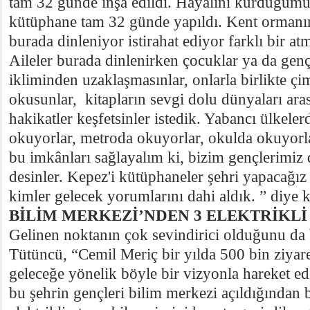
tam 32 günde inşa edildi. Hayalini kurduğumuz
kütüphane tam 32 günde yapıldı. Kent ormanın 
burada dinleniyor istirahat ediyor farklı bir at
Aileler burada dinlenirken çocuklar ya da genç
ikliminden uzaklaşmasınlar, onlarla birlikte çi
okusunlar, kitapların sevgi dolu dünyaları ar
hakikatler keşfetsinler istedik. Yabancı ülkeler
okuyorlar, metroda okuyorlar, okulda okuyorla
bu imkânları sağlayalım ki, bizim gençlerimiz
desinler. Kepez'i kütüphaneler şehri yapacağı
kimler gelecek yorumlarını dahi aldık. ” diye 
BİLİM MERKEZİ’NDEN 3 ELEKTRİKL
Gelinen noktanın çok sevindirici olduğunu da 
Tütüncü, “Cemil Meriç bir yılda 500 bin ziyaret
geleceğe yönelik böyle bir vizyonla hareket ed
bu şehrin gençleri bilim merkezi açıldığından 