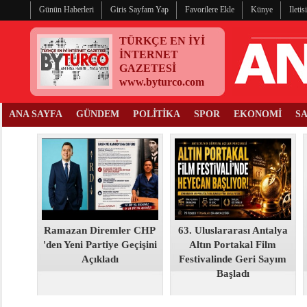
Günün Haberleri
Giris Sayfam Yap
Favorilere Ekle
Künye
Ileti
TÜRKÇE EN İYİ
İNTERNET
GAZETESİ
www.byturco.com
ANA SAYFA
GÜNDEM
POLİTİKA
SPOR
EKONOMİ
S
Ramazan Diremler CHP
63. Uluslararası Antalya
'den Yeni Partiye Geçişini
Altın Portakal Film
Açıkladı
Festivalinde Geri Sayım
Başladı