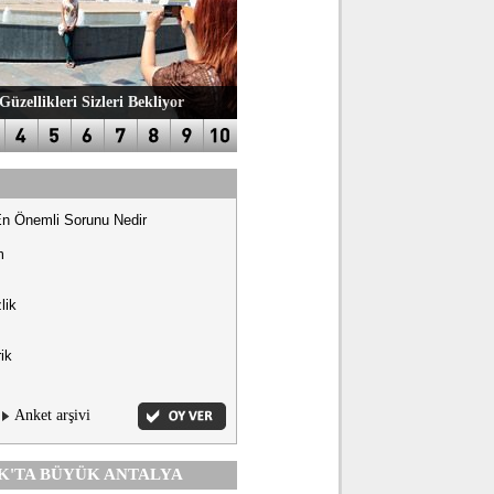
Güzellikleri Sizleri Bekliyor
En Önemli Sorunu Nedir
m
lik
ik
Anket arşivi
K'TA
BÜYÜK ANTALYA