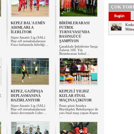
ÇOK YOR
KEPEZ BAL'A EMİN
BİRİMLERARASI
Korku
ADIMLARLA
FUTBOL
Mütea
İLERLİYOR
TURNUVASI'NDA
BASINGÜCÜ
Süper Amatör Lig (SAL)
ŞAMPİYON
Play-off müsabakalarının
6'ıncı haftasında liderliği ...
​Çanakkale Şehitlerine Saygı
Zaferin 100. Yılı
Birimlerarası futbol ...
KEPEZ, GAZİPAŞA
KEPEZLİ YILDIZ
E
DEPLASMANINA
KIZLAR FİNAL
HAZIRLANIYOR
MAÇINA ÇIKIYOR
Süper Amatör Lig (SAL)
Pazar günü Antalya
Play-off müsabakalarının
Büyükşehir Belediyespor ile
ikinci devresinde Lider ...
yarı final maçı yapan Kepez
...