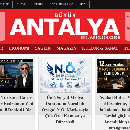
re Ekle
Künye
Iletisim
Son Dakika Ekle
RSS
"
OR
EKONOMİ
SAĞLIK
MAGAZİN
KÜLTÜR & SANAT
TU
 Turizmci Caner
Ünlü Sosyal Medya
Avukat Hatice Y
r Bodrumun Yeni
Danışmanı Nurullah
:Düzenleme, 
teli Deniz 61 'de
Özoğul N.Ö. Markasıyla
hukukunda hakk
Çok Özel Kampanya
ilkesini güçle
Düzenledi
önemli bir ye
niteliğinde