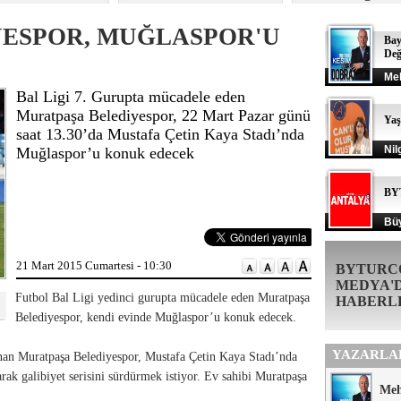
ESPOR, MUĞLASPOR'U
Bay
Değ
Me
Bal Ligi 7. Gurupta mücadele eden
Muratpaşa Belediyespor, 22 Mart Pazar günü
Ya
saat 13.30’da Mustafa Çetin Kaya Stadı’nda
Nil
Muğlaspor’u konuk edecek
BY
Büy
21 Mart 2015 Cumartesi - 10:30
BYTURC
MEDYA'
Futbol Bal Ligi yedinci gurupta mücadele eden Muratpaşa
HABERL
Belediyespor, kendi evinde Muğlaspor’u konuk edecek.
YAZARLA
nan Muratpaşa Belediyespor, Mustafa Çetin Kaya Stadı’nda
rak galibiyet serisini sürdürmek istiyor. Ev sahibi Muratpaşa
Me
.