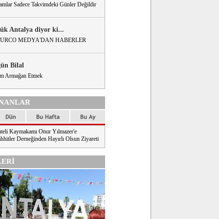
amlar Sadece Takvimdeki Günler Değildir
ük Antalya diyor ki...
URCO MEDYA'DAN HABERLER
gün Bilal
m Armağan Etmek
NANLAR
teli Kaymakamı Onur Yılmazer'e
hhitler Derneğinden Hayırlı Olsun Ziyareti
ERİ