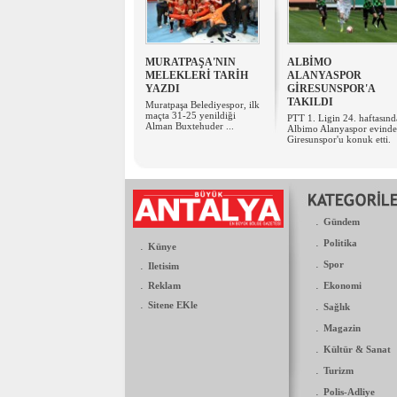
MURATPAŞA'NIN
ALBİMO
MELEKLERİ TARİH
ALANYASPOR
YAZDI
GİRESUNSPOR'A
TAKILDI
​Muratpaşa Belediyespor, ilk
maçta 31-25 yenildiği
PTT 1. Ligin 24. haftasınd
Alman Buxtehuder ...
Albimo Alanyaspor evinde
Giresunspor'u konuk etti.
.
Gündem
.
Politika
.
Künye
.
.
Spor
Iletisim
.
.
Reklam
Ekonomi
.
Sitene EKle
.
Sağlık
.
Magazin
.
Kültür & Sanat
.
Turizm
.
Polis-Adliye