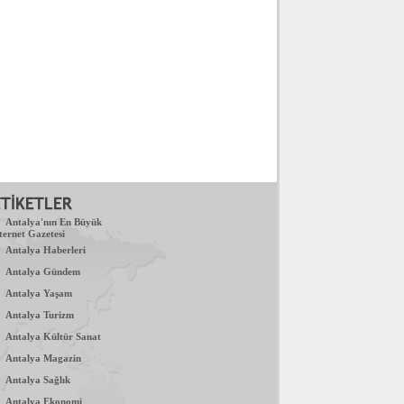
.
Antalya'nın En Büyük
ternet Gazetesi
.
Antalya Haberleri
.
Antalya Gündem
.
Antalya Yaşam
.
Antalya Turizm
.
Antalya Kültür Sanat
.
Antalya Magazin
.
Antalya Sağlık
.
Antalya Ekonomi