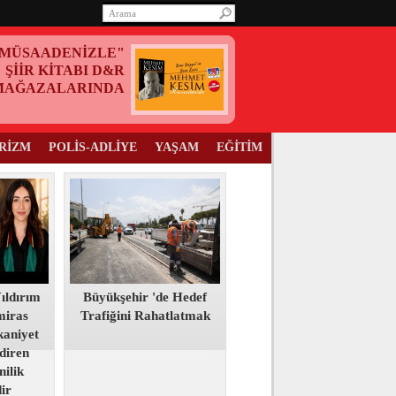
MÜSAADENİZLE"
ŞİİR KİTABI D&R
MAĞAZALARINDA
RİZM
POLİS-ADLİYE
YAŞAM
EĞİTİM
ıldırım
Büyükşehir 'de Hedef
miras
Trafiğini Rahatlatmak
aniyet
ndiren
nilik
dir