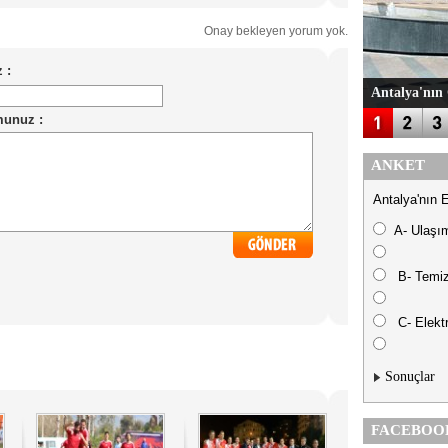
Onay bekleyen yorum yok.
Antalya'nın 
ANKET
Antalya'nın 
A- Ulaşı
B- Temiz
C- Elektr
Sonuçlar
FACEBOO