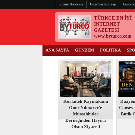
Günün Haberleri
Giris Sayfam Yap
Favorile
TÜRKÇE EN İYİ
İNTERNET
GAZETESİ
www.byturco.com
ANA SAYFA
GÜNDEM
POLİTİKA
SP
Korkuteli Kaymakamı
Duayen
Onur Yılmazer'e
Canseve
Müteahhitler
Butik O
Derneğinden Hayırlı
Olsun Ziyareti