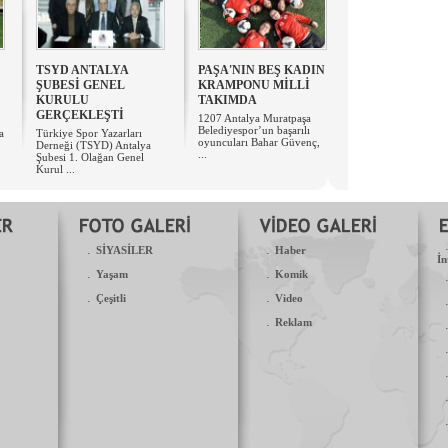
TSYD ANTALYA
PAŞA'NIN BEŞ KADIN
ŞUBESİ GENEL
KRAMPONU MİLLİ
KURULU
TAKIMDA
GERÇEKLEŞTİ
1207 Antalya Muratpaşa
Belediyespor’un başarılı
a
Türkiye Spor Yazarları
oyuncuları Bahar Güvenç,
Derneği (TSYD) Antalya
...
Şubesi 1. Olağan Genel
Kurul ...
.
.
SİYASİLER
Haber
İn
.
.
Yaşam
Komik
.
.
Çeşitli
Video
.
Reklam