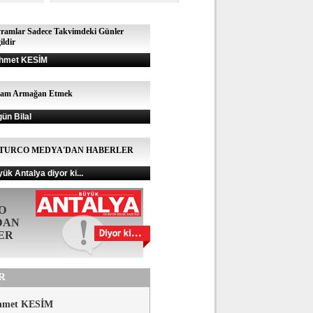
ramlar Sadece Takvimdeki Günler
ildir
hmet KESİM
şam Armağan Etmek
gün Bilal
TURCO MEDYA'DAN HABERLER
ük Antalya diyor ki...
O
DAN
ER
R
hmet KESİM