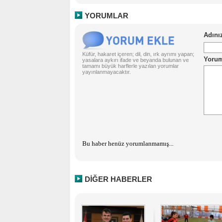
YORUMLAR
Küfür, hakaret içeren; dil, din, ırk ayrımı yapan;
yasalara aykırı ifade ve beyanda bulunan ve
tamamı büyük harflerle yazılan yorumlar
yayınlanmayacaktır.
Bu haber henüz yorumlanmamış...
DİĞER HABERLER