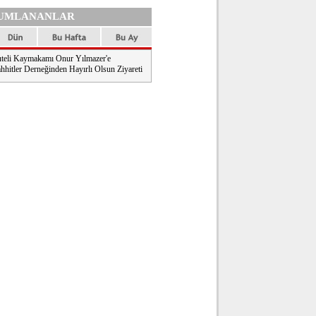
UMLANANLAR
teli Kaymakamı Onur Yılmazer'e
hhitler Derneğinden Hayırlı Olsun Ziyareti