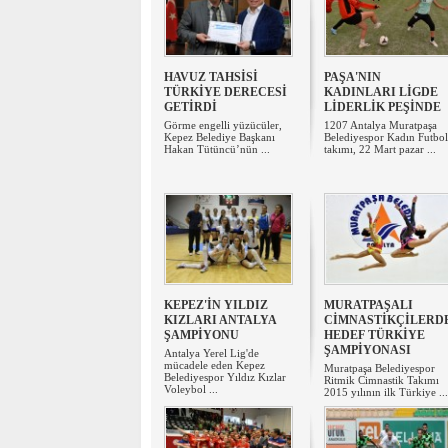
HAVUZ TAHSİSİ
PAŞA'NIN
TÜRKİYE DERECESİ
KADINLARI LİGDE
GETİRDİ
LİDERLİK PEŞİNDE
​Görme engelli yüzücüler,
1207 Antalya Muratpaşa
Kepez Belediye Başkanı
Belediyespor Kadın Futbol
Hakan Tütüncü’nün ...
takımı, 22 Mart pazar ...
KEPEZ'İN YILDIZ
MURATPAŞALI
KIZLARI ANTALYA
CİMNASTİKÇİLERD
ŞAMPİYONU
HEDEF TÜRKİYE
ŞAMPİYONASI
Antalya Yerel Lig'de
mücadele eden Kepez
Muratpaşa Belediyespor
Belediyespor Yıldız Kızlar
Ritmik Cimnastik Takımı
Voleybol ...
2015 yılının ilk Türkiye ...