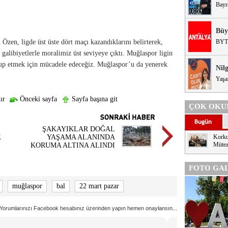
Bayr
Büy
en, ligde üst üste dört maçı kazandıklarını belirterek,
BYT
 galibiyetlerle moralimiz üst seviyeye çıktı. Muğlaspor ligin
lup etmek için mücadele edeceğiz. Muğlaspor’u da yenerek
Nil
Yaşa
ır
Önceki sayfa
Sayfa başına git
ÇOK OKU
ŞAKAYIKLAR DOĞAL
K
YAŞAMA ALANINDA
Korku
Mütea
KORUMA ALTINA ALINDI
FOTO GAL
muğlaspor
bal
22 mart pazar
Yorumlarınızı Facebook hesabınız üzerinden yapın hemen onaylansın...