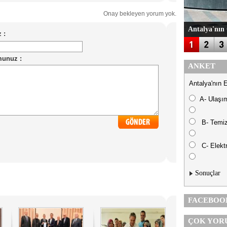
Onay bekleyen yorum yok.
Antalya'nın 
ANKET
Antalya'nın 
A- Ulaşı
B- Temiz
C- Elektr
Sonuçlar
FACEBOO
ÇOK YOR