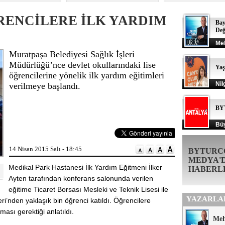
ENCİLERE İLK YARDIM
Bay
Değ
Me
Muratpaşa Belediyesi Sağlık İşleri
Müdürlüğü’nce devlet okullarındaki lise
Ya
öğrencilerine yönelik ilk yardım eğitimleri
Nil
verilmeye başlandı.
BY
Büy
14 Nisan 2015 Salı - 18:45
BYTURC
MEDYA'
Medikal Park Hastanesi İlk Yardım Eğitmeni İlker
HABERL
Ayten tarafından konferans salonunda verilen
eğitime Ticaret Borsası Mesleki ve Teknik Lisesi ile
YAZARLA
i’nden yaklaşık bin öğrenci katıldı. Öğrencilere
ması gerektiği anlatıldı.
Me