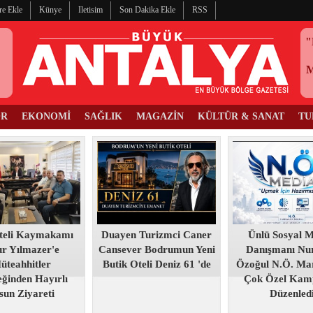
re Ekle
Künye
Iletisim
Son Dakika Ekle
RSS
"
OR
EKONOMİ
SAĞLIK
MAGAZİN
KÜLTÜR & SANAT
TU
teli Kaymakamı
Duayen Turizmci Caner
Ünlü Sosyal 
r Yılmazer'e
Cansever Bodrumun Yeni
Danışmanı Nur
üteahhitler
Butik Oteli Deniz 61 'de
Özoğul N.Ö. Mar
ğinden Hayırlı
Çok Özel Kam
sun Ziyareti
Düzenled