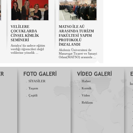
VELİLERE
MATSO İLE AÜ
ÇOCUKLARDA
ARASINDA TURİZM
CİNSEL KİMLİK
FAKÜLTESİ YAPIM
SEMİNERİ
PROTOKOLÜ
İMZALANDI
Antalya’da sadece eğitim
verdiği öğrencileri değil
Akdeniz Üniversitesi ile
velilerine yönelik ...
Manavgat Ticaret ve Sanayi
Odası(MATSO) arasında ...
.
.
SİYASİLER
Haber
İn
.
.
Yaşam
Komik
.
.
Çeşitli
Video
.
Reklam