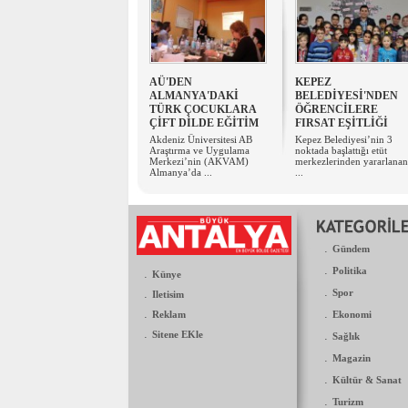
AÜ'DEN
KEPEZ
ALMANYA'DAKİ
BELEDİYESİ'NDEN
TÜRK ÇOCUKLARA
ÖĞRENCİLERE
ÇİFT DİLDE EĞİTİM
FIRSAT EŞİTLİĞİ
Akdeniz Üniversitesi AB
Kepez Belediyesi’nin 3
Araştırma ve Uygulama
noktada başlattığı etüt
Merkezi’nin (AKVAM)
merkezlerinden yararlanan
Almanya’da ...
...
.
Gündem
.
Politika
.
Künye
.
.
Spor
Iletisim
.
.
Reklam
Ekonomi
.
Sitene EKle
.
Sağlık
.
Magazin
.
Kültür & Sanat
.
Turizm