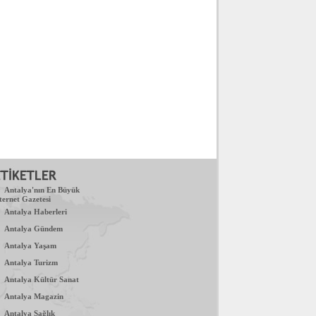
.
Antalya'nın En Büyük
ternet Gazetesi
.
Antalya Haberleri
.
Antalya Gündem
.
Antalya Yaşam
.
Antalya Turizm
.
Antalya Kültür Sanat
.
Antalya Magazin
.
Antalya Sağlık