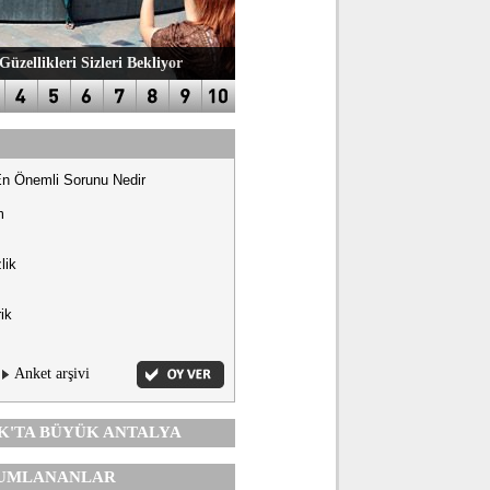
Güzellikleri Sizleri Bekliyor
En Önemli Sorunu Nedir
m
lik
ik
Anket arşivi
K'TA
BÜYÜK ANTALYA
UMLANANLAR