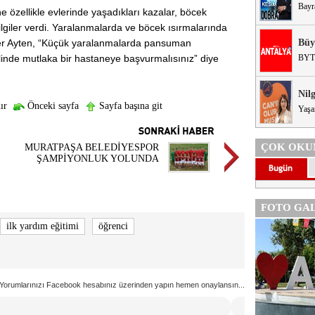
Bayr
ne özellikle evlerinde yaşadıkları kazalar, böcek
ilgiler verdi. Yaralanmalarda ve böcek ısırmalarında
ker Ayten, “Küçük yaralanmalarda pansuman
Büy
alinde mutlaka bir hastaneye başvurmalısınız” diye
BYT
Nil
ır
Önceki sayfa
Sayfa başına git
Yaşa
ÇOK OKU
MURATPAŞA BELEDİYESPOR
ŞAMPİYONLUK YOLUNDA
FOTO GAL
ilk yardım eğitimi
öğrenci
Yorumlarınızı Facebook hesabınız üzerinden yapın hemen onaylansın...