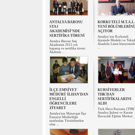
ANTALYA BAROSU
KORKUTELİ M.T.A.L.
STAJ
YENİ BÖLÜMLERİNİ
AKADEMİSİ’NDE
AÇIYOR
SERTİFİKA TÖRENİ
Antalya’nın Korkuteli
ilçesinde Mesleki ve Tekni
Antalya Barosu Staj
Anadolu Lisesi bünyesind
Akademisi 2015 yılı
...
kapanış ve sertifika töreni
Akdeniz ...
İLÇE EMNİYET
KURSİYERLER
MÜDÜRÜ İLHAN'DAN
THK'DAN
ENGELLİ
SERTİFİKALARINI
ÖĞRENCİLERE
ALDI
ZİYARET
Türk Hava Kurumu (THK
Antalya Şubesi ve Karain
Antalya'nın Manavgat İlçe
Havacılık Eğitim Merkez ..
Emniyet Müdürlüğü
tarafından Yürütülmekte
olan ...