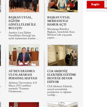
​BAŞKAN UYSAL,
BAŞKAN UYSAL
EĞİTİM
MERDANEYLE
GÖNÜLLÜLERİ İLE
HAMUR AÇTI
BULUŞTU
Muratpaşa Belediye
k
Başkanı, Güzeloluk Kurs
Antalya Lara Eğitim
e
Merkezi’nde yaş pasta
Gönüllüleri Derneği’nin
yapım ...
aylık toplantısına katılan ...
AÜ'DEN ERASMUS
​CLK AKDENİZ
ULUSLARARASI
ELEKTRİK EĞİTİME
PERSONEL HAFTASI
DESTEĞE DEVAM
EDİYOR
Akdeniz Üniversitesi, 6-8
Mayıs 2015 tarihleri
)
CLK Akdeniz Elektrik,
arasında “Erasmus
sosyal sorumluluk
Uluslararası ...
.
projelerine ve eğitime
verdiği ...