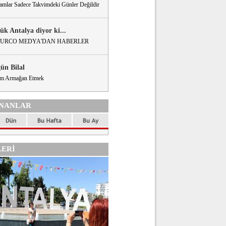
amlar Sadece Takvimdeki Günler Değildir
ük Antalya diyor ki...
URCO MEDYA'DAN HABERLER
gün Bilal
m Armağan Etmek
NANLAR
ERİ