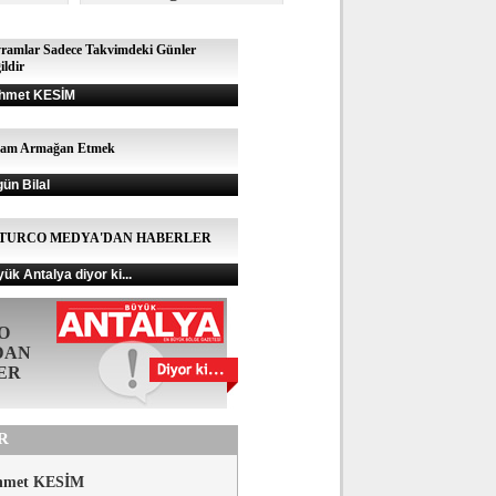
ramlar Sadece Takvimdeki Günler
ildir
hmet KESİM
şam Armağan Etmek
gün Bilal
TURCO MEDYA'DAN HABERLER
ük Antalya diyor ki...
O
DAN
ER
R
hmet KESİM