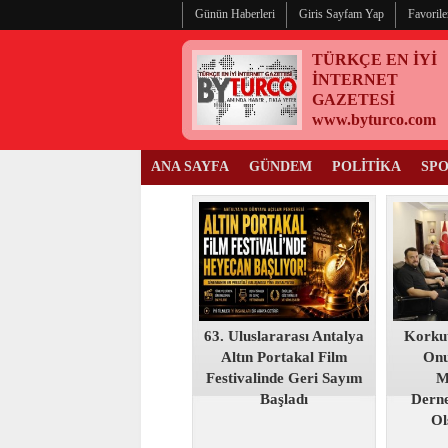
Günün Haberleri
Giris Sayfam Yap
Favorile
TÜRKÇE EN İYİ
İNTERNET
GAZETESİ
www.byturco.com
ANA SAYFA
GÜNDEM
POLİTİKA
SP
63. Uluslararası Antalya
Korku
Altın Portakal Film
Onu
Festivalinde Geri Sayım
M
Başladı
Derne
Ol