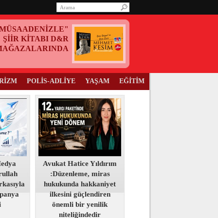
MÜSAADENİZLE"
ŞİİR KİTABI D&R
MAĞAZALARINDA
RİZM
POLİS-ADLİYE
YAŞAM
EĞİTİM
Medya
Avukat Hatice Yıldırım
ullah
:Düzenleme, miras
kasıyla
hukukunda hakkaniyet
panya
ilkesini güçlendiren
i
önemli bir yenilik
niteliğindedir