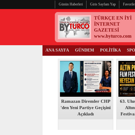
Günün Haberleri
Giris Sayfam Yap
Favorile
TÜRKÇE EN İYİ
İNTERNET
GAZETESİ
www.byturco.com
ANA SAYFA
GÜNDEM
POLİTİKA
SP
Ramazan Diremler CHP
63. Ulu
'den Yeni Partiye Geçişini
Altın
Açıkladı
Festiva