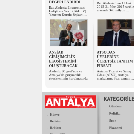
DEĞERLENDİRDİ
Batı Akdeniz’den 1 Ocak
2015-31 Mart 2015 tarihle
Batı Akdeniz Ekonomisini
arasında 340 milyon ...
Geliştirme Vakfı (BAGEV)
Yönetim Kurulu Başkanı ...
ANSİAD
ATSO'DAN
GİRİŞİMCİLİK
ÜYELERİNE
EKOSİSTEMİNİ
ÜCRETSİZ TANITIM
OLUŞTURACAK
FIRSATI
Akdeniz Bölgesi’nde ve
Antalya Ticaret ve Sanayi
Antalya’da girişimcilik
Odası (ATSO), Antalya
ekosisteminin kurulmasında
markalarına fuar tanıtım ...
...
.
Gündem
.
Politika
.
Künye
.
.
Spor
Iletisim
.
.
Reklam
Ekonomi