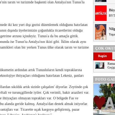
ye'nin tarım ve turizmde başkenti olan Antalya'nın Tunus'la
Büy
BYT
nede iki kez yurt dışı gezisi düzenlemek olduğunu hatırlatan
Nil
ının dışında üyelerimizin çoğunlukla ticaretlerini olduğu
Yaşa
 getrime arzusu içindeyiz. Tunus'a da bu amaçla gittik.
nunda ise Tunus'ta Antalya'nın ikizi gibi. İklim olarak aynı
namikleri olan bir yerken Tunus ülke olarak tarım ve turizme
ÇOK OKU
Ramaz
Geçişi
ükumetin ardından artık Tunusluların kendi topraklarına
teknolojiye ihtiyaçları olduğunu hatırlatan Lekesiz, şunları
FOTO GAL
lardan sıkıldık artık sizinle çalışalım' diyorlar. Zeytinde çok
tali ve turunçgillerde iyiler. Çok verimli, bakir arazileri var.
ye ihtiyaçları olmayan toprakları var. O bölgede Fas ve
bu alanda geride kalmış. Antalya'dan destek almak istiyorlar.
antajları var. Ticarette uçak kargoyu geliştirmiş, pazar