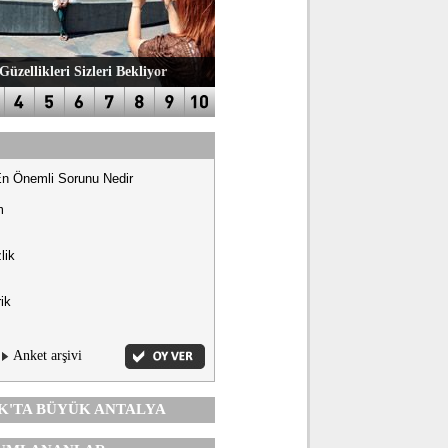
Güzellikleri Sizleri Bekliyor
En Önemli Sorunu Nedir
m
lik
ik
Anket arşivi
K'TA
BÜYÜK ANTALYA