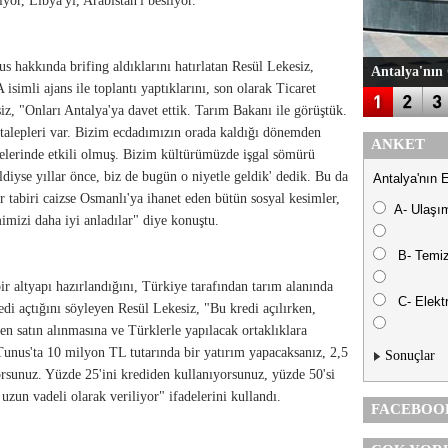
or, Libya'yı, Arabistan'ı besliyor."
us hakkında brifing aldıklarını hatırlatan Resül Lekesiz,
Antalya'nın 
simli ajans ile toplantı yaptıklarını, son olarak Ticaret
siz, "Onları Antalya'ya davet ettik. Tarım Bakanı ile görüştük.
 talepleri var. Bizim ecdadımızın orada kaldığı dönemden
ANKET
melerinde etkili olmuş. Bizim kültürümüzde işgal sömürü
ldiyse yıllar önce, biz de bugün o niyetle geldik' dedik. Bu da
Antalya'nın 
r tabiri caizse Osmanlı'ya ihanet eden bütün sosyal kesimler,
A- Ulaşı
izi daha iyi anladılar" diye konuştu.
B- Temiz
ir altyapı hazırlandığını, Türkiye tarafından tarım alanında
C- Elektr
di açtığını söyleyen Resül Lekesiz, "Bu kredi açılırken,
den satın alınmasına ve Türklerle yapılacak ortaklıklara
Tunus'ta 10 milyon TL tutarında bir yatırım yapacaksanız, 2,5
Sonuçlar
rsunuz. Yüzde 25'ini krediden kullanıyorsunuz, yüzde 50'si
uzun vadeli olarak veriliyor" ifadelerini kullandı.
FACEBOO