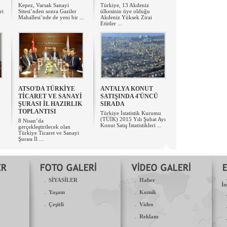
Kepez, Varsak Sanayi
Türkiye, 13 Akdeniz
ri
Sitesi’nden sonra Gaziler
ülkesinin üye olduğu
Mahallesi’nde de yeni bir ...
Akdeniz Yüksek Zirai
Etütler ...
ATSO'DA TÜRKİYE
ANTALYA KONUT
TİCARET VE SANAYİ
SATIŞINDA 4'ÜNCÜ
ŞURASI İL HAZIRLIK
SIRADA
TOPLANTISI
Türkiye İstatistik Kurumu
(TÜİK) 2015 Yılı Şubat Ayı
8 Nisan’da
Konut Satış İstatistikleri ...
gerçekleştirilecek olan
Türkiye Ticaret ve Sanayi
Şurası İl ...
.
.
SİYASİLER
Haber
İn
.
.
Yaşam
Komik
.
.
Çeşitli
Video
.
Reklam