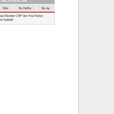
UMLANANLAR
an Diremler CHP 'den Yeni Partiye
ni Açıkladı