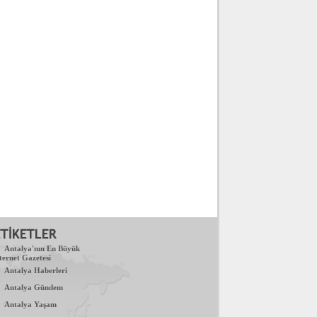
.
Antalya'nın En Büyük
ternet Gazetesi
.
Antalya Haberleri
.
Antalya Gündem
.
Antalya Yaşam