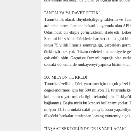
noktasında bakıldığında Dubai'ye uçakla mal gönderiy
"ANTALYA'YA DAVET ETTİK"
Tunus'ta ilk olarak Büyükelçiliğe gittiklerini ve Tun
ardından tarım alanında bakanlık ayarında olan APİA i
Odası'ndan bir ekiple görüştüklerini ifade etti. Leke
Samimi bir şekilde Türklerle hareket etmek gibi bir
sonra 75 yıllık Fransız sömürgeliği, gerçekleri gör
ötekileştirmek yok. 'Bizim dedelerimiz ne niyetle ge
çok etkili oldu. Geçmişte Osmanlı toprağı olan yerle
sonraki dönemlerde mukayeseyi yapınca bizim önemim
500 MİLYON TL KREDİ
Tunus'ta özellikle Türk yatırımcı için de çok güzel b
değerlendirmesi için bir 500 milyon TL tutarında kre
kullanımı o yatırımlarla ilgili teknolojinin Türkiye'
bağlanmış. Başka türlü bu krediyi kullanamıyorlar. 
milyon TL tutarındaki nakit parayla bunu yapabiliyo
ülkedeki bankalar tarafından leasing yöntemiyle çok 
"İNŞAAT SEKTÖRÜNDE DE İŞ YAPILACAK"