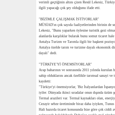
verimli geçtiğinin altını çizen Resül Lekesiz, Türki
ilgili yapacağı çok şey olduğunu ifade etti.
"BİZİMLE ÇALIŞMAK İSTİYORLAR"
MÜSİAD'ın çok sayıda faaliyetlerinden birinin de se
Lekesiz, "Bunu yaparken öylesine turistik gezi olmas
alanlarda karşılıklar bularak bunu somut ticaret hale
Antalya Turizm ve Tarımla ilgili bir başkent pozisyo
Antalya özelde tarım ve turizme dayalı ekonomik di
dayalı" dedi.
"TÜRKİYE'Yİ ÖNEMSİYORLAR"
Arap baharının ve sonrasında 2011 yılında kurulan h
sahip olduklarını ancak özellikle tarımsal sanayi ve 
kaydetti:
"Türkiye'yi önemsiyorlar, 'Biz İtalyanlardan İspanyol
iyiler. Dünyada ikinci sıradalar onun dışında üzüm şef
Termal arazileri var. Termal kaynakları olan, enerji
Cezayir sebze üretiminde biraz daha iyiyken, Tunus 
Hali hazırda ticaret konusunda bize göre çok ciddi av