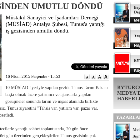
SİNDEN UMUTLU DÖNDÜ
Bay
Değ
Müstakil Sanayici ve İşadamları Derneği
Me
(MÜSİAD) Antalya Şubesi, Tunus'a yaptığı
iş gezisinden umutlu döndü.
Ya
Nil
BY
Büy
16 Nisan 2015 Perşembe - 15:53
BYTURC
10 MÜSİAD üyesiyle yapılan gezide Tunus Tarım Bakanı
MEDYA'
başta olmak üzere yatırımcı ve ajanslarla yapılan
HABERL
görüşmeler sonunda tarım ve inşaat alanında birlikte
iz, Tunus ziyaretini "Tahsis var, yatırım var, pazar var,
özetledi.
YAZARLA
ilerle yaptığı sohbet toplantısında, 20 gün önce
Me
Dört gün üzerinden gerçekleştirilen Tunus gezisinin çok
Bayr