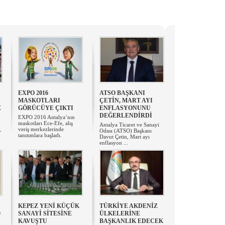
EXPO 2016
ATSO BAŞKANI
MASKOTLARI
ÇETİN, MART AYI
E
GÖRÜCÜYE ÇIKTI
ENFLASYONUNU
DEĞERLENDİRDİ
EXPO 2016 Antalya’nın
maskotları Ece-Efe, alış
Antalya Ticaret ve Sanayi
veriş merkezlerinde
-
Odası (ATSO) Başkanı
tanıtımlara başladı.
Davut Çetin, Mart ayı
enflasyon ...
KEPEZ YENİ KÜÇÜK
TÜRKİYE AKDENİZ
0
SANAYİ SİTESİNE
ÜLKELERİNE
KAVUŞTU
BAŞKANLIK EDECEK