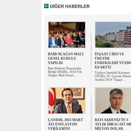
DİĞER HABERLER
BAİB OLAĞAN MALİ
İNŞAAT CİRO VE
GENEL KURULU
ÜRETİM
YAPILDI
ENDEKSLERİ YÜZD
0,9 ARTTI
Batı Akdeniz İhracatçılar
Birliği (BAİB), 2014 Yılı
Türkiye İstatistik Kurumu
Olağan Mali Genel ...
(TÜİK), IV. Çeyrek (Ekim
Aralık) 2014 ‘İnşaat ...
ÇANDIR, 2015 MART
BATI AKDENİZ'İN 3
AYI ENFLASYON
AYLIK İHRACATI 34
VERİLERİNİ
MİLYON DOLAR