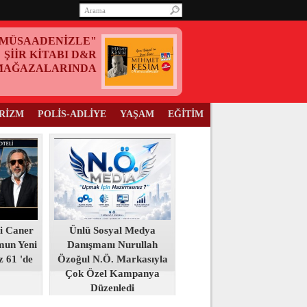
MÜSAADENİZLE"
ŞİİR KİTABI D&R
MAĞAZALARINDA
RİZM
POLİS-ADLİYE
YAŞAM
EĞİTİM
i Caner
Ünlü Sosyal Medya
mun Yeni
Danışmanı Nurullah
z 61 'de
Özoğul N.Ö. Markasıyla
Çok Özel Kampanya
Düzenledi