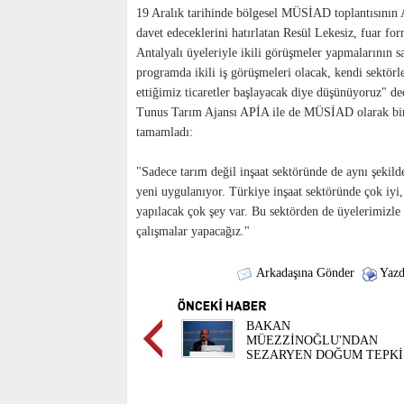
19 Aralık tarihinde bölgesel MÜSİAD toplantısının A
davet edeceklerini hatırlatan Resül Lekesiz, fuar fo
Antalyalı üyeleriyle ikili görüşmeler yapmalarının s
programda ikili iş görüşmeleri olacak, kendi sektörler
ettiğimiz ticaretler başlayacak diye düşünüyoruz" de
Tunus Tarım Ajansı APİA ile de MÜSİAD olarak bir p
tamamladı:
"Sadece tarım değil inşaat sektöründe de aynı şekil
yeni uygulanıyor. Türkiye inşaat sektöründe çok iyi,
yapılacak çok şey var. Bu sektörden de üyelerimizle
çalışmalar yapacağız."
Arkadaşına Gönder
Yazd
BAKAN
MÜEZZİNOĞLU'NDAN
SEZARYEN DOĞUM TEPKİ