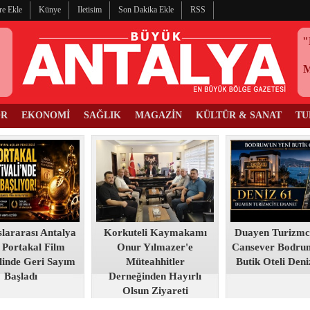
re Ekle
Künye
Iletisim
Son Dakika Ekle
RSS
"
OR
EKONOMİ
SAĞLIK
MAGAZİN
KÜLTÜR & SANAT
TU
slararası Antalya
Korkuteli Kaymakamı
Duayen Turizmc
 Portakal Film
Onur Yılmazer'e
Cansever Bodru
linde Geri Sayım
Müteahhitler
Butik Oteli Deni
Başladı
Derneğinden Hayırlı
Olsun Ziyareti