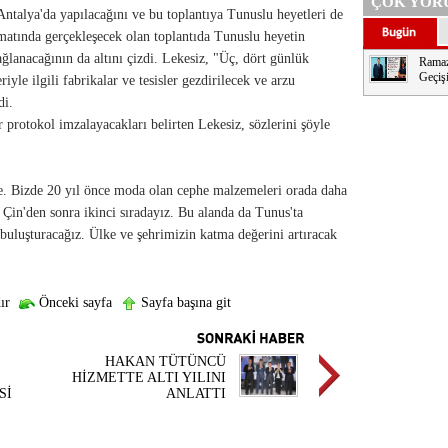
ÇOK YOR
ntalya'da yapılacağını ve bu toplantıya Tunuslu heyetleri de
rmatında gerçekleşecek olan toplantıda Tunuslu heyetin
ağlanacağının da altını çizdi. Lekesiz, "Üç, dört günlük
Ramaz
Geçişi
iyle ilgili fabrikalar ve tesisler gezdirilecek ve arzu
di.
rotokol imzalayacakları belirten Lekesiz, sözlerini şöyle
de. Bizde 20 yıl önce moda olan cephe malzemeleri orada daha
 Çin'den sonra ikinci sıradayız. Bu alanda da Tunus'ta
 buluşturacağız. Ülke ve şehrimizin katma değerini artıracak
ır
Önceki sayfa
Sayfa başına git
HAKAN TÜTÜNCÜ
HİZMETTE ALTI YILINI
Sİ
ANLATTI