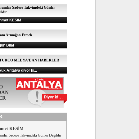
ramlar Sadece Takvimdeki Günler
ildir
hmet KESİM
şam Armağan Etmek
gün Bilal
TURCO MEDYA'DAN HABERLER
ük Antalya diyor ki...
O
DAN
ER
R
hmet KESİM
amlar Sadece Takvimdeki Günler Değildir