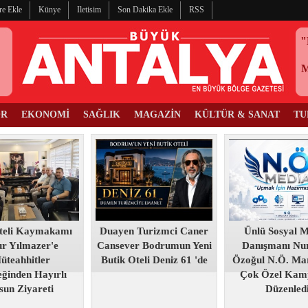
re Ekle
Künye
Iletisim
Son Dakika Ekle
RSS
"
OR
EKONOMİ
SAĞLIK
MAGAZİN
KÜLTÜR & SANAT
TU
teli Kaymakamı
Duayen Turizmci Caner
Ünlü Sosyal 
r Yılmazer'e
Cansever Bodrumun Yeni
Danışmanı Nur
üteahhitler
Butik Oteli Deniz 61 'de
Özoğul N.Ö. Mar
ğinden Hayırlı
Çok Özel Kam
sun Ziyareti
Düzenled