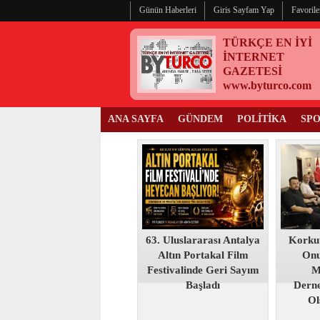
Günün Haberleri
Giris Sayfam Yap
Favorile
TÜRKÇE EN İYİ
İNTERNET
GAZETESİ
www.byturco.com
ANA SAYFA
GÜNDEM
POLİTİKA
SP
63. Uluslararası Antalya
Korku
Altın Portakal Film
Onu
Festivalinde Geri Sayım
M
Başladı
Derne
Ol