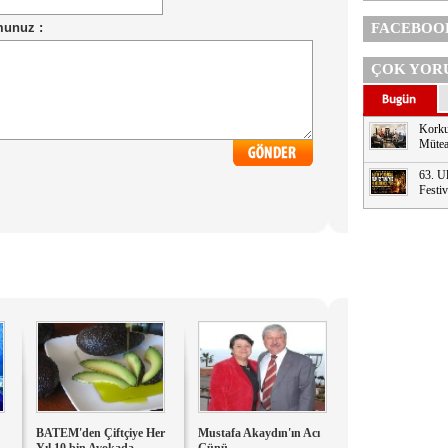
FACEBOO
ÇOK YOR
Korku
Mütea
63. Ul
Festi
BATEM'den Çiftçiye Her
Mustafa Akaydın'ın Acı