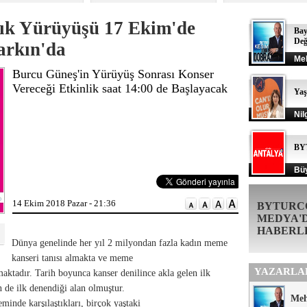
ık Yürüyüşü 17 Ekim'de
Bay
Değ
arkın'da
Me
Burcu Güneş'in Yürüyüş Sonrası Konser
Vereceği Etkinlik saat 14:00 de Başlayacak
Ya
Nil
BY
Büy
14 Ekim 2018 Pazar - 21:36
BYTURC
MEDYA'
HABERL
Dünya genelinde her yıl 2 milyondan fazla kadın meme
kanseri tanısı almakta ve meme
YAZARLA
aktadır. Tarih boyunca kanser denilince akla gelen ilk
n de ilk denendiği alan olmuştur.
Me
inde karşılaştıkları, birçok yaştaki