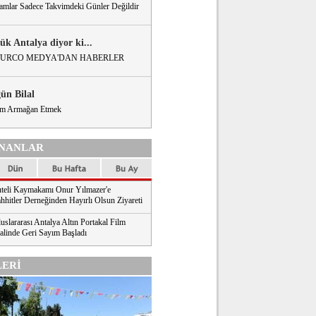
amlar Sadece Takvimdeki Günler Değildir
ük Antalya diyor ki...
URCO MEDYA'DAN HABERLER
gün Bilal
m Armağan Etmek
NANLAR
teli Kaymakamı Onur Yılmazer'e
hhitler Derneğinden Hayırlı Olsun Ziyareti
uslararası Antalya Altın Portakal Film
valinde Geri Sayım Başladı
ERİ