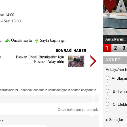
aat 14:00
ı – Saat 15:30
Antalya'nın 
ır
Önceki sayfa
Sayfa başına git
e
Başkan Uysal Büyükşehir İçin
ANKET
Resmen Aday oldu
Antalya'nın 
A- Ulaşı
Yorumlarınızı Facebook hesabınız üzerinden yapın hemen onaylansın...
B- Temiz
C- Elektr
Onay bekleyen yorum yok.
Sonuçlar