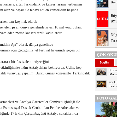
Bayr
e kanseri, artan farkındalık ve kanser tarama testlerinin
nı alan ve başarı ile tedavi edilen kanserlerin başında
Büy
 erken tanı koymak olarak
BYT
neneler, şu an dünya genelinde sayısı 10 milyonu bulan,
vam eden meme kanseri tanılı kadınlardır.
Nil
Yaşa
ndalık Ayı" olarak dünya genelinde
unmak için geçtiğimiz yıl festival havasında geçen bir
ÇOK OKU
ararası bir festivale dönüşeceğini
kinliğimize Tüm Antalyalıları bekliyoruz. Gelin, hep
Korku
ndalık yürüyüşü yapalım. Burcu Güneş konserinle Farkındalık
Mütea
63. Ul
Festi
FOTO GAL
taneleri ve Antalya Gazeteciler Cemiyeti işbirliği ile
a Psikososyal Destek Grubu olan Pembe Athenalar ve
şliğinde 17 Ekim Çarşambagünü Antalya sokaklarında