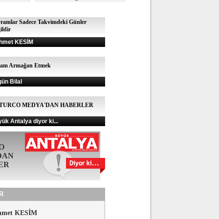
ramlar Sadece Takvimdeki Günler
ildir
hmet KESİM
şam Armağan Etmek
gün Bilal
TURCO MEDYA'DAN HABERLER
ük Antalya diyor ki...
O
DAN
ER
R
hmet KESİM