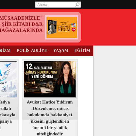
MÜSAADENİZLE"
ŞİİR KİTABI D&R
MAĞAZALARINDA
RİZM
POLİS-ADLİYE
YAŞAM
EĞİTİM
Medya
Avukat Hatice Yıldırım
ullah
:Düzenleme, miras
kasıyla
hukukunda hakkaniyet
panya
ilkesini güçlendiren
i
önemli bir yenilik
niteliğindedir