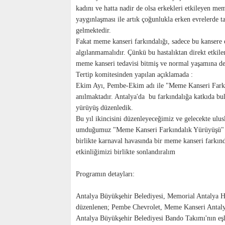
kadını ve hatta nadir de olsa erkekleri etkileyen mem
yaygınlaşması ile artık çoğunlukla erken evrelerde ta
gelmektedir.
Fakat meme kanseri farkındalığı, sadece bu kansere
algılanmamalıdır. Çünkü bu hastalıktan direkt etkile
meme kanseri tedavisi bitmiş ve normal yaşamına de
Tertip komitesinden yapılan açıklamada :
Ekim Ayı, Pembe-Ekim adı ile "Meme Kanseri Farkı
anılmaktadır. Antalya'da bu farkındalığa katkıda bul
yürüyüş düzenledik.
Bu yıl ikincisini düzenleyeceğimiz ve gelecekte ulusl
umduğumuz "Meme Kanseri Farkındalık Yürüyüşü" et
birlikte karnaval havasında bir meme kanseri farkı
etkinliğimizi birlikte sonlandıralım
Programın detayları:
Antalya Büyükşehir Belediyesi, Memorial Antalya Has
düzenlenen; Pembe Chevrolet, Meme Kanseri Antaly
Antalya Büyükşehir Belediyesi Bando Takımı'nın e