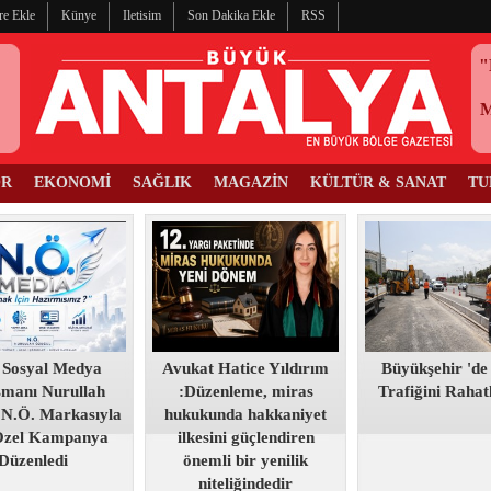
re Ekle
Künye
Iletisim
Son Dakika Ekle
RSS
"
OR
EKONOMİ
SAĞLIK
MAGAZİN
KÜLTÜR & SANAT
TU
 Sosyal Medya
Avukat Hatice Yıldırım
Büyükşehir 'de
şmanı Nurullah
:Düzenleme, miras
Trafiğini Raha
 N.Ö. Markasıyla
hukukunda hakkaniyet
Özel Kampanya
ilkesini güçlendiren
Düzenledi
önemli bir yenilik
niteliğindedir