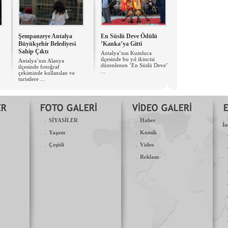
Şempanzeye Antalya
En Süslü Deve Ödülü
Büyükşehir Belediyesi
’Kanka’ya Gitti
Sahip Çıktı
Antalya’nın Kumluca
ilçesinde bu yıl ikincisi
Antalya’nın Alanya
düzenlenen ’En Süslü Deve’
ilçesinde fotoğraf
...
çekiminde kullanılan ve
turistlere ...
.
.
SİYASİLER
Haber
İn
.
.
Yaşam
Komik
.
.
Çeşitli
Video
.
Reklam