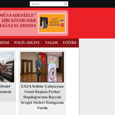
MÜSAADENİZLE"
ŞİİR KİTABI D&R
MAĞAZALARINDA
RİZM
POLİS-ADLİYE
YAŞAM
EĞİTİM
 Hedef
ZAZA Kültür Çalıştayına
tlatmak
Genel Başkan Ferhat
Dopdoğru'nun Bayrak
Sevgisi Sözleri Damgasını
Vurdu