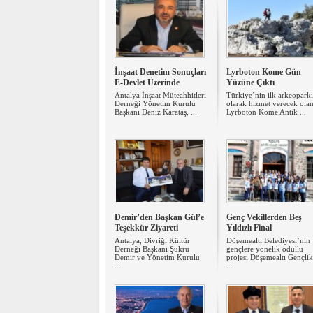
İnşaat Denetim Sonuçları
Lyrboton Kome Gün
E-Devlet Üzerinde
Yüzüne Çıktı
Antalya İnşaat Müteahhitleri
Türkiye’nin ilk arkeoparkı
Derneği Yönetim Kurulu
olarak hizmet verecek ola
Başkanı Deniz Karataş, ...
Lyrboton Kome Antik ...
Demir’den Başkan Gül’e
Genç Vekillerden Beş
Teşekkür Ziyareti
Yıldızlı Final
Antalya, Divriği Kültür
Döşemealtı Belediyesi’nin
Derneği Başkanı Şükrü
gençlere yönelik ödüllü
Demir ve Yönetim Kurulu
projesi Döşemealtı Gençlik
...
...