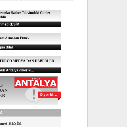
ramlar Sadece Takvimdeki Günler
ildir
hmet KESİM
şam Armağan Etmek
gün Bilal
TURCO MEDYA'DAN HABERLER
ük Antalya diyor ki...
O
DAN
ER
R
hmet KESİM