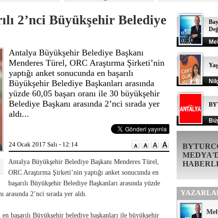
lı 2’nci Büyükşehir Belediye
Bay
Değ
Me
Antalya Büyükşehir Belediye Başkanı
Menderes Türel, ORC Araştırma Şirketi’nin
Ya
yaptığı anket sonucunda en başarılı
Nil
Büyükşehir Belediye Başkanları arasında
yüzde 60,05 başarı oranı ile 30 büyükşehir
Belediye Başkanı arasında 2’nci sırada yer
BY
aldı...
Büy
24 Ocak 2017 Salı - 12:14
BYTURC
MEDYA'
Antalya Büyükşehir Belediye Başkanı Menderes Türel,
HABERL
ORC Araştırma Şirketi’nin yaptığı anket sonucunda en
başarılı Büyükşehir Belediye Başkanları arasında yüzde
YAZARLA
 arasında 2’nci sırada yer aldı.
Me
 en başarılı Büyükşehir belediye başkanları ile büyükşehir