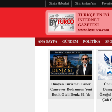
Günün Haberleri
Giris Sayfam Yap
Favorile
TÜRKÇE EN İYİ
İNTERNET
GAZETESİ
www.byturco.com
ANA SAYFA
GÜNDEM
POLİTİKA
SP
Duayen Turizmci Caner
Ünlü
Cansever Bodrumun Yeni
Danı
Butik Oteli Deniz 61 'de
Özoğul
Çok 