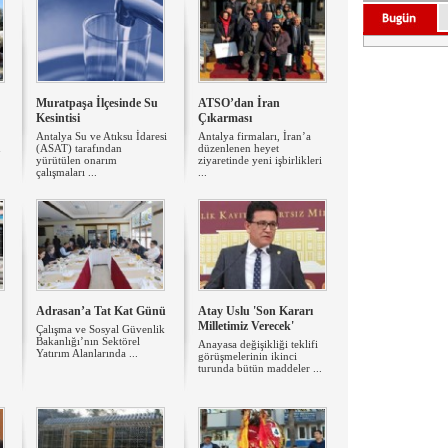
Muratpaşa İlçesinde Su
ATSO’dan İran
Kesintisi
Çıkarması
Antalya Su ve Atıksu İdaresi
Antalya firmaları, İran’a
n
(ASAT) tarafından
düzenlenen heyet
yürütülen onarım
ziyaretinde yeni işbirlikleri
çalışmaları ...
...
Adrasan’a Tat Kat Günü
Atay Uslu 'Son Kararı
Milletimiz Verecek'
Çalışma ve Sosyal Güvenlik
Bakanlığı’nın Sektörel
Anayasa değişikliği teklifi
Yatırım Alanlarında ...
görüşmelerinin ikinci
turunda bütün maddeler ...