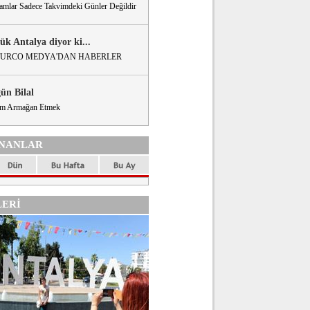
amlar Sadece Takvimdeki Günler Değildir
ük Antalya diyor ki...
URCO MEDYA'DAN HABERLER
gün Bilal
m Armağan Etmek
NANLAR
ERİ