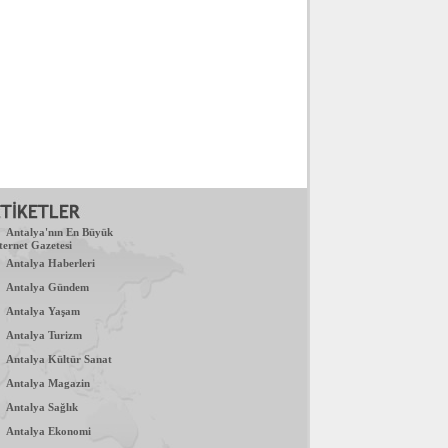
.
Antalya'nın En Büyük
ternet Gazetesi
.
Antalya Haberleri
.
Antalya Gündem
.
Antalya Yaşam
.
Antalya Turizm
.
Antalya Kültür Sanat
.
Antalya Magazin
.
Antalya Sağlık
.
Antalya Ekonomi