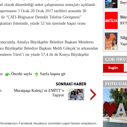
Bayr
sel olarak düzenlediği anket çalışmasının sonuçları açıklandı.
aştırmasını 5 Ocak-20 Ocak 2017 tarihleri arasında 30
i ile “CATI-Bilgisayar Destekli Telefon Görüşmesi”
Büy
şkanları listesinde, yüzde 52’nin üzerinde başarı oranı
BYT
Nil
sonucunda, Antalya Büyükşehir Belediye Başkanı Menderes
Yaşa
nkara Büyükşehir Belediye Başkanı Melih Gökçek’in arkasından
Menderes Türel’i ise yüzde 57,4 ile de Konya Büyükşehir
ÇOK OKU
ır
Önceki sayfa
Sayfa başına git
FOTO GAL
n
Muratpaşa Kaleiçi’ni EMİTT’e
Taşıyor
Yorumlarınızı Facebook hesabınız üzerinden yapın hemen onaylansın...