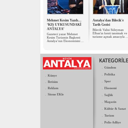
Mehmet Kesim Yazdı…
Antalya'dan Bilecik'e
‘KIŞ UYKUSUNDAKİ
Tarih Gezisi
ANTALYA’
Bilecik Valisi Süleyman
Elban'ın kenti tanıtmak ve
Gazeteci yazar Mehmet
turizme açmak amacıyla ...
Kesim Turizmin Başkenti
Antalya’nın Ekonomisini ...
.
Gündem
.
Politika
.
Künye
.
.
Spor
Iletisim
.
.
Reklam
Ekonomi
.
Sitene EKle
.
Sağlık
.
Magazin
.
Kültür & Sanat
.
Turizm
.
Polis-Adliye