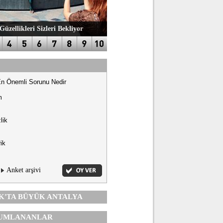
Güzellikleri Sizleri Bekliyor
En Önemli Sorunu Nedir
m
lik
ik
Anket arşivi
K'TA
BÜYÜK ANTALYA
UMLANANLAR