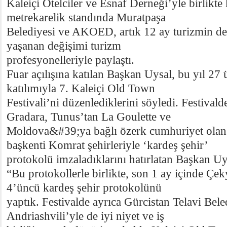
Kaleiçi Otelciler ve Esnaf Derneği’yle birlikte
metrekarelik standında Muratpaşa
Belediyesi ve AKOED, artık 12 ay turizmin de
yaşanan değişimi turizm
profesyonelleriyle paylaştı.
Fuar açılışına katılan Başkan Uysal, bu yıl 27
katılımıyla 7. Kaleiçi Old Town
Festivali’ni düzenlediklerini söyledi. Festivald
Gradara, Tunus’tan La Goulette ve
Moldova&#39;ya bağlı özerk cumhuriyet ola
başkenti Komrat şehirleriyle ‘kardeş şehir’
protokolü imzaladıklarını hatırlatan Başkan Uys
“Bu protokollerle birlikte, son 1 ay içinde Çe
4’üncü kardeş şehir protokolünü
yaptık. Festivalde ayrıca Gürcistan Telavi Be
Andriashvili’yle de iyi niyet ve iş