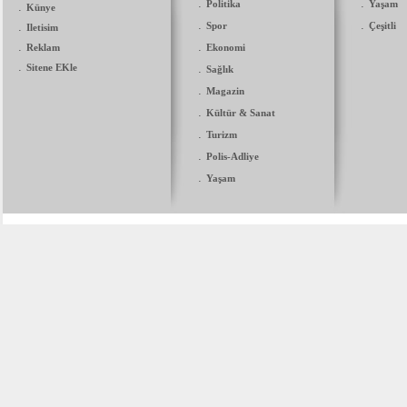
.
.
Politika
Yaşam
.
Künye
.
.
.
Spor
Çeşitli
Iletisim
.
.
Reklam
Ekonomi
.
Sitene EKle
.
Sağlık
.
Magazin
.
Kültür & Sanat
.
Turizm
.
Polis-Adliye
.
Yaşam