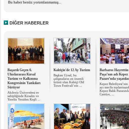
Bu haber henüz yorumlanmamış...
DİĞER HABERLER
Başarılı Geçen 6.
Kaleiçin'de 12 Ay Turizm
Barbaros Hayrettin
Uluslararası Kırsal
Paşa’nın adı Kepez 
Başkan Uysal, bu
Turizm ve Kalkınma
Pazarı’nda yaşatıla
çalışmaların en önemli
ürünü olan Kaleiçi Old
Kongresinin Yankıları
Kepez Belediyesi’nin
Town Festivali’nin ...
Sürüyor
ayı meclis toplantısın
Kepez Balık Pazarınd
Akdeniz Üniversitesi ev
Camiye, ...
sahipliğinde Kırsalın ve
Yerelin Yeniden Keşfi ...