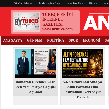
Günün Haberleri
Giris Sayfam Yap
Favorilere Ekle
Künye
Ileti
TÜRKÇE EN İYİ
İNTERNET
GAZETESİ
www.byturco.com
ANA SAYFA
GÜNDEM
POLİTİKA
SPOR
EKONOMİ
S
Ramazan Diremler CHP
63. Uluslararası Antalya
'den Yeni Partiye Geçişini
Altın Portakal Film
Açıkladı
Festivalinde Geri Sayım
Başladı