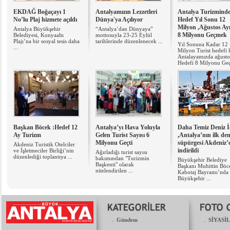
EKDAĞ Boğaçayı 1
Antalyamızın Lezzetleri
Antalya Turizmind
No’lu Plaj hizmete açıldı
Dünya'ya Açılıyor
Hedef Yıl Sonu 12
Milyon ,Ağustos Ay
Antalya Büyükşehir
“Antalya’dan Dünyaya”
8 Milyonu Geçmek
Belediyesi, Konyaaltı
mottosuyla 23-25 Eylül
Plajı’na bir sosyal tesis daha
tarihlerinde düzenlenecek ...
Yıl Sonuna Kadar 12
...
Milyon Turist hedefi
Antalayamızda ağusto
Hedefi 8 Milyonu G
Başkan Böcek :Hedef 12
Antalya’yı Hava Yoluyla
Daha Temiz Deniz İ
Ay Turizm
Gelen Turist Sayısı 6
,Antalya’nın ilk den
Milyonu Geçti
süpürgesi Akdeniz’
Akdeniz Turistik Otelciler
indirildi
ve İşletmeciler Birliği’nin
Ağırladığı turist sayısı
düzenlediği toplantıya ...
bakımından "Turizmin
Büyükşehir Belediye
Başkenti" olarak
Başkanı Muhittin Böc
nitelendirilen ...
Kabotaj Bayramı’nda
Büyükşehir ...
.
.
Gündem
SİYASİ