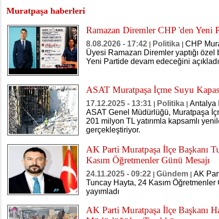
Muratpaşa haberleri
Ramazan Diremler CHP 'den Yeni Pa
8.08.2026 - 17:42
Politika
CHP Mura
|
|
Üyesi Ramazan Diremler yaptığı özel bi
Yeni Partide devam edeceğini açıkladı
ASAT Muratpaşa İçme Suyu Kapasite
17.12.2025 - 13:31
Politika
Antalya 
|
|
ASAT Genel Müdürlüğü, Muratpaşa İçm
201 milyon TL yatırımla kapsamlı yenil
gerçekleştiriyor.
AK Parti Muratpaşa İlçe Başkanı 
Kasım Öğretmenler Günü Mesajı
24.11.2025 - 09:22
Gündem
AK Part
|
|
Tuncay Hayta, 24 Kasım Öğretmenler G
yayımladı
AK Parti Muratpaşa İlçe Başkanı Ha