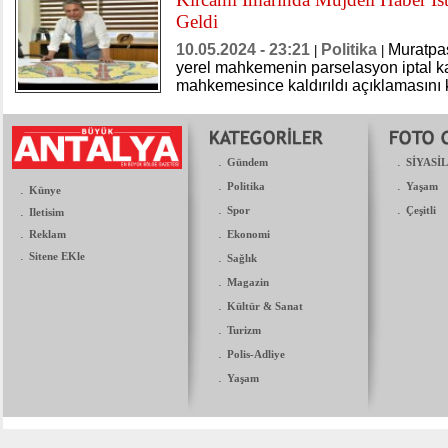
Geldi
10.05.2024 - 23:21
Politika
Muratpaş
|
|
yerel mahkemenin parselasyon iptal kar
mahkemesince kaldırıldı açıklamasını 
.
.
Gündem
SİYASİ
.
.
Politika
Yaşam
.
Künye
.
.
.
Spor
Çeşitli
Iletisim
.
.
Reklam
Ekonomi
.
Sitene EKle
.
Sağlık
.
Magazin
.
Kültür & Sanat
.
Turizm
.
Polis-Adliye
.
Yaşam