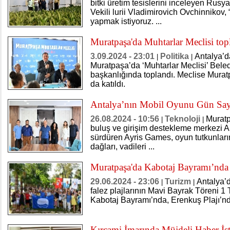
bitki üretim tesislerini inceleyen Ru
Vekili lurii Vladimirovich Ovchinnikov, 
yapmak istiyoruz. ...
Muratpaşa'da Muhtarlar Meclisi top
3.09.2024 - 23:01
Politika
Antalya’d
|
|
Muratpaşa’da ‘Muhtarlar Meclisi’ Bele
başkanlığında toplandı. Meclise Mur
da katıldı.
Antalya’nın Mobil Oyunu Gün Say
26.08.2024 - 10:56
Teknoloji
Muratp
|
|
buluş ve girişim destekleme merkezi A
sürdüren Ayris Games, oyun tutkunların
dağları, vadileri ...
Muratpaşa'da Kabotaj Bayramı’nda 
29.06.2024 - 23:06
Turizm
Antalya’
|
|
falez plajlarının Mavi Bayrak Töreni 1
Kabotaj Bayramı’nda, Erenkuş Plajı’n
Kırcami İmarında Müjdeli Haber İ