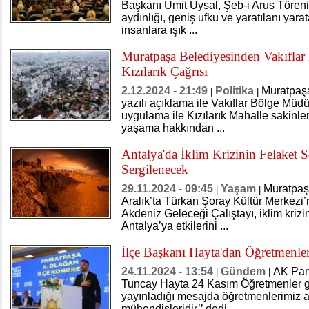
Başkanı Ümit Uysal, Şeb-i Arus Töreni’
aydınlığı, geniş ufku ve yaratılanı yar
insanlara ışık ...
Muratpaşa Belediyesinden Vakıfla
Kızılarık Çağrısı
2.12.2024 - 21:49
Politika
Muratpaş
|
|
yazılı açıklama ile Vakıflar Bölge Müd
uygulama ile Kızılarık Mahalle sakinler
yaşama hakkından ...
Antalya'da İklim Krizinin Felaket 
Sergilenecek
29.11.2024 - 09:45
Yaşam
Muratpaş
|
|
Aralık’ta Türkan Şoray Kültür Merkezi’
Akdeniz Geleceği Çalıştayı, iklim krizi
Antalya’ya etkilerini ...
İlçe Başkanı Hayta'dan Öğretmenle
24.11.2024 - 13:54
Gündem
AK Part
|
|
Tuncay Hayta 24 Kasım Öğretmenler g
yayınladığı mesajda öğretmenlerimiz a
mühendisleridir’’ dedi.