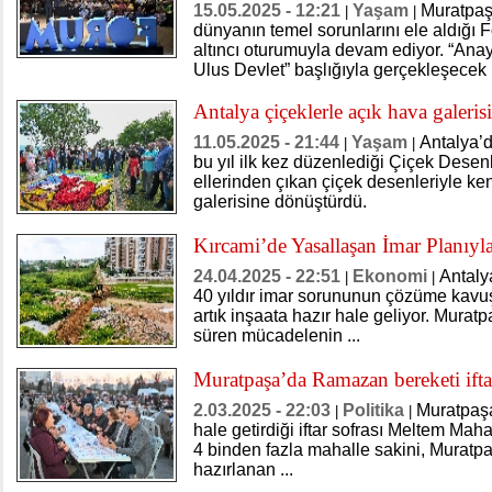
15.05.2025 - 12:21
Yaşam
Muratpaş
|
|
dünyanın temel sorunlarını ele aldığı 
altıncı oturumuyla devam ediyor. “Ana
Ulus Devlet” başlığıyla gerçekleşecek
Antalya çiçeklerle açık hava galeri
11.05.2025 - 21:44
Yaşam
Antalya’
|
|
bu yıl ilk kez düzenlediği Çiçek Desenl
ellerinden çıkan çiçek desenleriyle ken
galerisine dönüştürdü.
Kırcami’de Yasallaşan İmar Planıy
24.04.2025 - 22:51
Ekonomi
Antaly
|
|
40 yıldır imar sorununun çözüme kavu
artık inşaata hazır hale geliyor. Muratp
süren mücadelenin ...
Muratpaşa’da Ramazan bereketi iftar
2.03.2025 - 22:03
Politika
Muratpaşa
|
|
hale getirdiği iftar sofrası Meltem Mah
4 binden fazla mahalle sakini, Muratp
hazırlanan ...