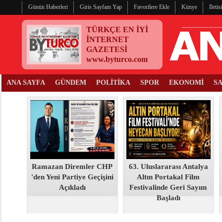
Günün Haberleri
Giris Sayfam Yap
Favorilere Ekle
Künye
Ileti
TÜRKÇE EN İYİ
İNTERNET
GAZETESİ
www.byturco.com
ANA SAYFA
GÜNDEM
POLİTİKA
SPOR
EKONOMİ
S
Ramazan Diremler CHP
63. Uluslararası Antalya
'den Yeni Partiye Geçişini
Altın Portakal Film
Açıkladı
Festivalinde Geri Sayım
Başladı