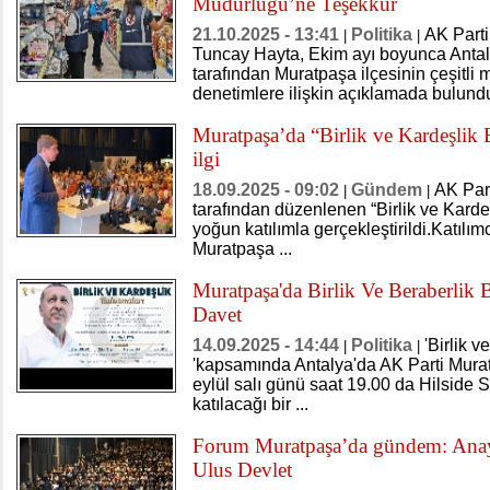
Müdürlüğü’ne Teşekkür
21.10.2025 - 13:41
Politika
AK Parti
|
|
Tuncay Hayta, Ekim ayı boyunca Antaly
tarafından Muratpaşa ilçesinin çeşitli 
denetimlere ilişkin açıklamada bulund
Muratpaşa’da “Birlik ve Kardeşlik
ilgi
18.09.2025 - 09:02
Gündem
AK Part
|
|
tarafından düzenlenen “Birlik ve Karde
yoğun katılımla gerçekleştirildi.Katılı
Muratpaşa ...
Muratpaşa'da Birlik Ve Beraberlik 
Davet
14.09.2025 - 14:44
Politika
'Birlik 
|
|
'kapsamında Antalya'da AK Parti Mura
eylül salı günü saat 19.00 da Hilside
katılacağı bir ...
Forum Muratpaşa’da gündem: Anay
Ulus Devlet