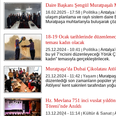
Daire Başkanı Şengül Muratpaşalı M
16.02.2025 - 17:58
Politika
Antalya 
|
|
ulaşım planlama ve raylı sistem daire 
Muratpaşa muhtarlarıyla buluşarak çözü
18-19 Ocak tarihlerinde düzenlene
teması kadın olacak
25.12.2024 - 10:41
Politika
Antalya’
|
|
bu yıl 7’ncisini düzenleyeceği Yörük Ç
kadın” temasıyla gerçekleştirilecek.
Muratpaşa’da Dubai Çikolatası Atö
21.12.2024 - 11:42
Yaşam
Muratpaş
|
|
düzenlediği son zamanların popüler yi
Atölyesi’ kent sakinleri tarafından yoğu
Hz. Mevlana 751 inci vuslat yıldö
Töreni’nde Anıldı
13.12.2024 - 11:14
Kültür & Sanat
|
|