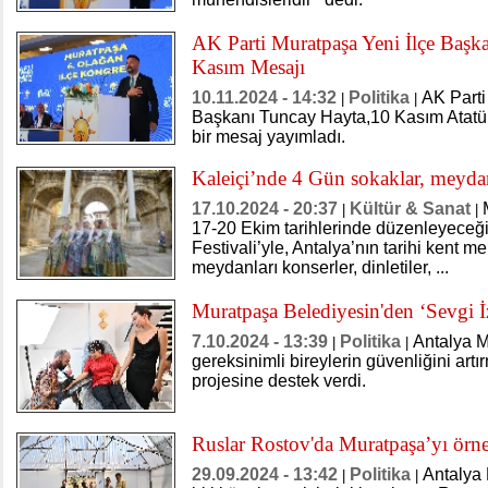
AK Parti Muratpaşa Yeni İlçe Başk
Kasım Mesajı
10.11.2024 - 14:32
Politika
AK Parti
|
|
Başkanı Tuncay Hayta,10 Kasım Atat
bir mesaj yayımladı.
Kaleiçi’nde 4 Gün sokaklar, meydan
17.10.2024 - 20:37
Kültür & Sanat
|
|
17-20 Ekim tarihlerinde düzenleyeceğ
Festivali’yle, Antalya’nın tarihi kent m
meydanları konserler, dinletiler, ...
Muratpaşa Belediyesin'den ‘Sevgi İ
7.10.2024 - 13:39
Politika
Antalya M
|
|
gereksinimli bireylerin güvenliğini art
projesine destek verdi.
Ruslar Rostov'da Muratpaşa’yı örne
29.09.2024 - 13:42
Politika
Antalya 
|
|