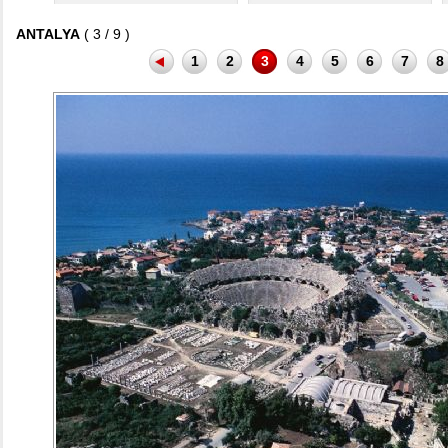
ANTALYA
( 3 / 9 )
1
2
3
4
5
6
7
8