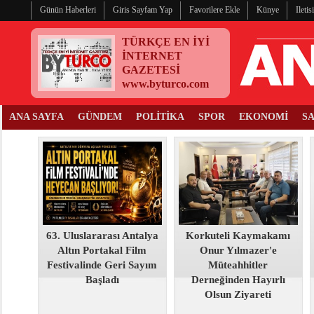
Günün Haberleri
Giris Sayfam Yap
Favorilere Ekle
Künye
Ileti
TÜRKÇE EN İYİ
İNTERNET
GAZETESİ
www.byturco.com
ANA SAYFA
GÜNDEM
POLİTİKA
SPOR
EKONOMİ
S
63. Uluslararası Antalya
Korkuteli Kaymakamı
Altın Portakal Film
Onur Yılmazer'e
Festivalinde Geri Sayım
Müteahhitler
Başladı
Derneğinden Hayırlı
Olsun Ziyareti