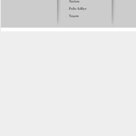
.
Turizm
.
Polis-Adliye
.
Yaşam