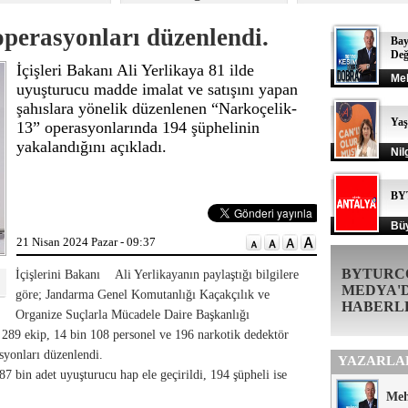
operasyonları düzenlendi.
Bay
Değ
İçişleri Bakanı Ali Yerlikaya 81 ilde
Me
uyuşturucu madde imalat ve satışını yapan
şahıslara yönelik düzenlenen “Narkoçelik-
Ya
13” operasyonlarında 194 şüphelinin
yakalandığını açıkladı.
Nil
BY
Büy
21 Nisan 2024 Pazar - 09:37
BYTURC
İçişlerini Bakanı Ali Yerlikayanın paylaştığı bilgilere
MEDYA'
göre; Jandarma Genel Komutanlığı Kaçakçılık ve
HABERL
Organize Suçlarla Mücadele Daire Başkanlığı
 289 ekip, 14 bin 108 personel ve 196 narkotik dedektör
syonları düzenlendi.
YAZARLA
 bin adet uyuşturucu hap ele geçirildi, 194 şüpheli ise
Me