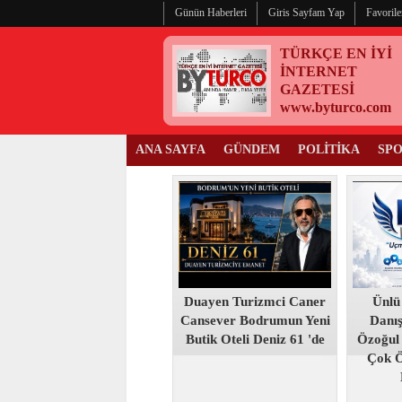
Günün Haberleri
Giris Sayfam Yap
Favorile
TÜRKÇE EN İYİ
İNTERNET
GAZETESİ
www.byturco.com
ANA SAYFA
GÜNDEM
POLİTİKA
SP
Duayen Turizmci Caner
Ünlü
Cansever Bodrumun Yeni
Danı
Butik Oteli Deniz 61 'de
Özoğul
Çok 