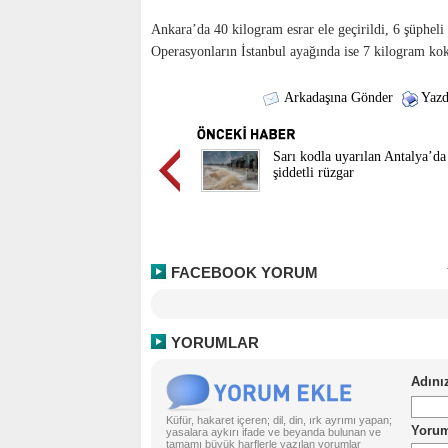
Ankara’da 40 kilogram esrar ele geçirildi, 6 şüpheli 
Operasyonların İstanbul ayağında ise 7 kilogram koka
Arkadaşına Gönder
Yazd
Sarı kodla uyarılan Antalya’da
şiddetli rüzgar
FACEBOOK YORUM
YORUMLAR
Küfür, hakaret içeren; dil, din, ırk ayrımı yapan;
yasalara aykırı ifade ve beyanda bulunan ve
tamamı büyük harflerle yazılan yorumlar