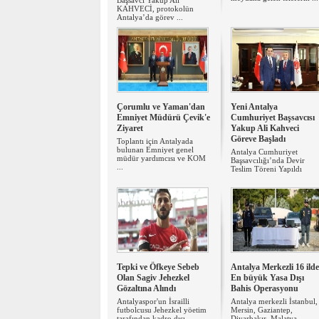
Başsavcı Yakup Ali
KAHVECİ, protokolün
Antalya’da görev ...
Çorumlu ve Yaman'dan
Yeni Antalya
Emniyet Müdürü Çevik'e
Cumhuriyet Başsavcısı
Ziyaret
Yakup Ali Kahveci
Göreve Başladı
Toplantı için Antalyada
bulunan Emniyet genel
Antalya Cumhuriyet
müdür yardımcısı ve KOM
Başsavcılığı’nda Devir
...
Teslim Töreni Yapıldı
Tepki ve Öfkeye Sebeb
Antalya Merkezli 16 ilde
Olan Sagiv Jehezkel
En büyük Yasa Dışı
Gözaltına Alındı
Bahis Operasyonu
Antalyaspor'un İsrailli
Antalya merkezli İstanbul,
futbolcusu Jehezkel yöetim
Mersin, Gaziantep,
tarafından kadro dışı ...
Diyarbakır, Malatya,