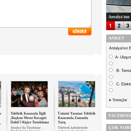
Antalya'nın 
ANKET
Antalya'nın 
A- Ulaşı
B- Temiz
C- Elektr
Sonuçlar
n
Telefirik Kazasıyla İlgili
Üzüntü Yaratan Telefirik
FACEBOO
,Başkan Mesut Kocagöz
Kazasında Zamanla
Dahil 5 Kişiye Tutuklama
Yarış
n,
ÇOK YOR
Antalya’da Tünektepe
Teleferik kabinlerinde