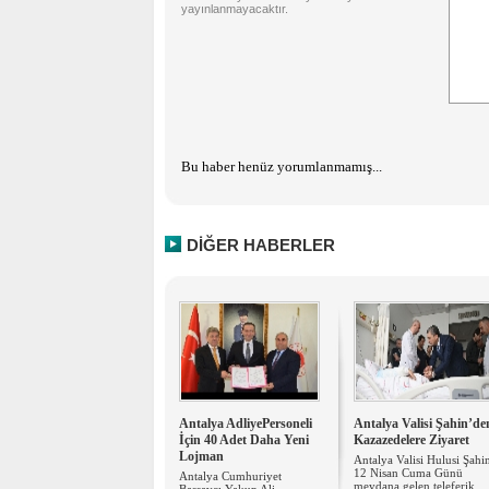
yayınlanmayacaktır.
Bu haber henüz yorumlanmamış...
DİĞER HABERLER
Antalya AdliyePersoneli
Antalya Valisi Şahin’de
İçin 40 Adet Daha Yeni
Kazazedelere Ziyaret
Lojman
Antalya Valisi Hulusi Şahi
12 Nisan Cuma Günü
Antalya Cumhuriyet
meydana gelen teleferik ...