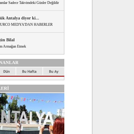
amlar Sadece Takvimdeki Günler Değildir
ük Antalya diyor ki...
URCO MEDYA'DAN HABERLER
gün Bilal
m Armağan Etmek
NANLAR
ERİ