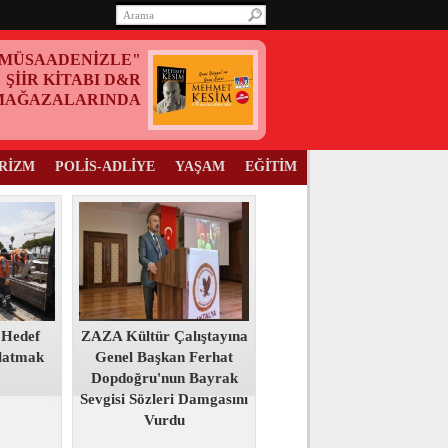
MÜSAADENİZLE"
ŞİİR KİTABI D&R
MAĞAZALARINDA
RİZM
POLİS-ADLİYE
YAŞAM
EĞİTİM
 Hedef
ZAZA Kültür Çalıştayına
tlatmak
Genel Başkan Ferhat
Dopdoğru'nun Bayrak
Sevgisi Sözleri Damgasını
Vurdu