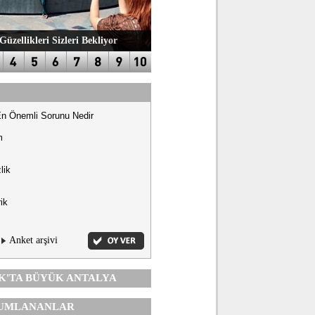
Güzellikleri Sizleri Bekliyor
En Önemli Sorunu Nedir
m
lik
ik
Anket arşivi
K'TA
BÜYÜK ANTALYA
UMLANANLAR