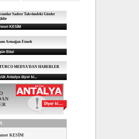
ramlar Sadece Takvimdeki Günler
ildir
hmet KESİM
şam Armağan Etmek
gün Bilal
TURCO MEDYA'DAN HABERLER
ük Antalya diyor ki...
O
DAN
ER
R
hmet KESİM