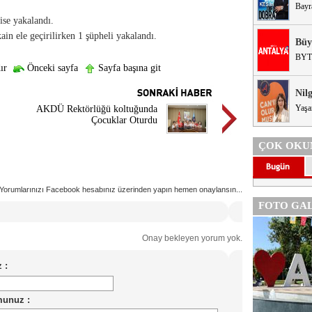
Bayr
ise yakalandı.
in ele geçirilirken 1 şüpheli yakalandı.
Büy
BYT
ır
Önceki sayfa
Sayfa başına git
Nil
Yaşa
AKDÜ Rektörlüğü koltuğunda
Çocuklar Oturdu
ÇOK OKU
Yorumlarınızı Facebook hesabınız üzerinden yapın hemen onaylansın...
FOTO GAL
Onay bekleyen yorum yok.