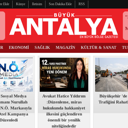
re Ekle
Künye
Iletisim
Son Dakika Ekle
RSS
"
OR
EKONOMİ
SAĞLIK
MAGAZİN
KÜLTÜR & SANAT
TU
 Sosyal Medya
Avukat Hatice Yıldırım
Büyükşehir 'de
şmanı Nurullah
:Düzenleme, miras
Trafiğini Raha
 N.Ö. Markasıyla
hukukunda hakkaniyet
Özel Kampanya
ilkesini güçlendiren
Düzenledi
önemli bir yenilik
niteliğindedir