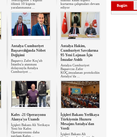
Telefiriğinde 1 kişinin
mahsur kalan kişileri
ölümü 10 kişinin
kurtarma çalışmaları devam
yaralanmasına ...
ediyor
Antalya Cumhuriyet
Antalya Hakim,
Başsavcılığında Nöbet
Cumhuriyet Savcılarına
Değişimi
95 Yeni Lojman İçin
İmzalar Atıldı
Başsavcı Zafer Koç'ub
İstanbu'a atanması
Antalya Cumhuriyet
dolayısıyla Antalya
Başsavcısı Zafer
Cumhuriyet ...
KOÇ,imzalanan protokolün
Antalya’da ...
Kafes -21 Operasyonu
İçişleri Bakanı Yerlikaya
Alanya'ya Uzandı
Türkiyenin Huzuru
Mesajını Antalya'dan
İçişleri Bakanı Ali Yerikaya
Verdi
Yeni bir Kafes
Operasyonunu daha
İçişleri Bakanı Ali
paylaştı.Kafes ...