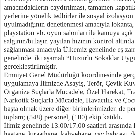
amacındakilerin caydırılması, tamamen kapatıla
yerlerine yönelik tedbirler ile sosyal izolasyon
uyulmadığının denetlenmesi amacıyla lokanta, r
playstation vb. oyun salonları ile kamuya açık
salgının/bulaşın yayılan hızının kontrol altınd
sağlanması amacıyla Ülkemiz genelinde eş zam
genelinde iki aşamalı “Huzurlu Sokaklar Uyg
gerçekleştirilmiştir.
Emniyet Genel Müdürlüğü koordinesinde gerçe
uygulamaya İlimizde Asayiş, Terör, Çevik Kuv
Organize Suçlarla Mücadele, Özel Harekat, Tra
Narkotik Suçlarla Mücadele, Havacılık ve Ço
başta olmak üzere diğer birimlerimizden de per
toplam; (548) personel, (180) ekip katıldı.
İlimiz genelinde 13.00/17.00 saatleri arasında l
hastane, kıraathane, kahvehane, çay bahçesi, d