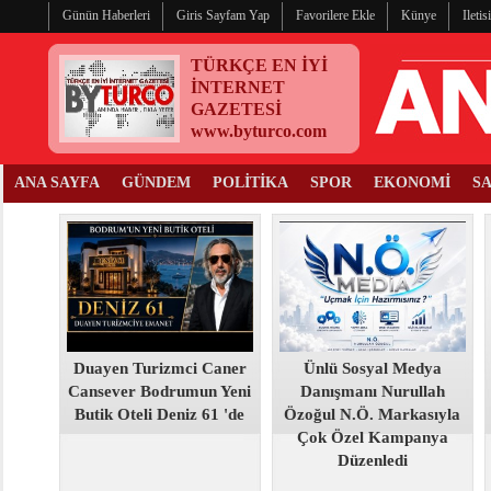
Günün Haberleri
Giris Sayfam Yap
Favorilere Ekle
Künye
Ileti
TÜRKÇE EN İYİ
İNTERNET
GAZETESİ
www.byturco.com
ANA SAYFA
GÜNDEM
POLİTİKA
SPOR
EKONOMİ
S
Duayen Turizmci Caner
Ünlü Sosyal Medya
Cansever Bodrumun Yeni
Danışmanı Nurullah
Butik Oteli Deniz 61 'de
Özoğul N.Ö. Markasıyla
Çok Özel Kampanya
Düzenledi