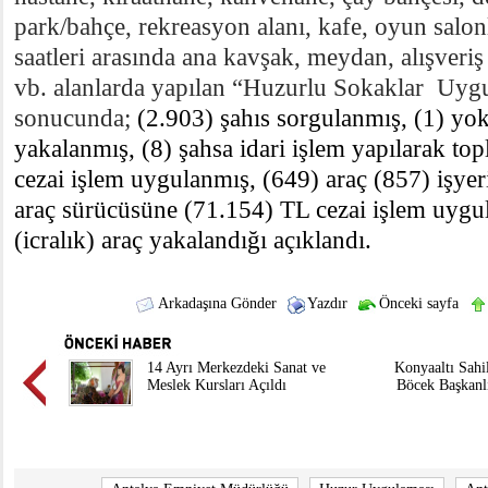
park/bahçe, rekreasyon alanı, kafe, oyun salon
saatleri arasında ana kavşak, meydan, alışveriş 
vb. alanlarda yapılan “Huzurlu Sokaklar Uyg
sonucunda;
(2.903) şahıs sorgulanmış, (1) yo
yakalanmış, (8) şahsa idari işlem yapılarak t
cezai işlem uygulanmış, (649) araç (857) işyeri
araç sürücüsüne (71.154) TL cezai işlem uygu
(icralık) araç yakalandığı açıklandı.
Arkadaşına Gönder
Yazdır
Önceki sayfa
14 Ayrı Merkezdeki Sanat ve
Konyaaltı Sahi
Meslek Kursları Açıldı
Böcek Başkanl