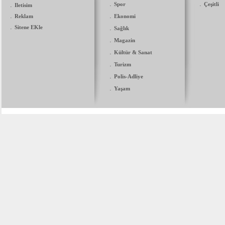
.
.
.
Spor
Çeşitli
Iletisim
.
.
Reklam
Ekonomi
.
Sitene EKle
.
Sağlık
.
Magazin
.
Kültür & Sanat
.
Turizm
.
Polis-Adliye
.
Yaşam