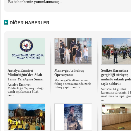
Bu haber henüz yorumlanmamış...
DİĞER HABERLER
Antalya Emniyet
Manavgat'ta Fuhuş
Serikte Karantina
Müdürlüğün'den Silah
Operasyonu
gerginliği sürüyor,
Tamir Yeri Açma Sınavı
mahalle sakinle poli
Manavgat’ta düzenlenen
taşla saldırdı
fuhuş operasyonunda zorla
Antalya Emniyet
fuhuş yaptırılan biri ...
Müdürlüğü Yapmış olduğu
Serik’te 14 günlük
yazılı açıklamada Silah
karantina süresinin 1 
tamir ...
uzatılmasına tepki gös
...