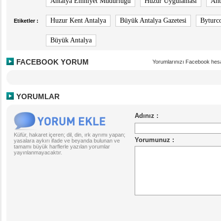
Antalya Emniyet Müdürlüğü
Huzur Uygulaması
Ant
Huzur Kent Antalya
Büyük Antalya Gazetesi
Byturc
Etiketler :
Büyük Antalya
FACEBOOK YORUM
Yorumlarınızı Facebook hesa
YORUMLAR
Küfür, hakaret içeren; dil, din, ırk ayrımı yapan;
yasalara aykırı ifade ve beyanda bulunan ve
tamamı büyük harflerle yazılan yorumlar
yayınlanmayacaktır.