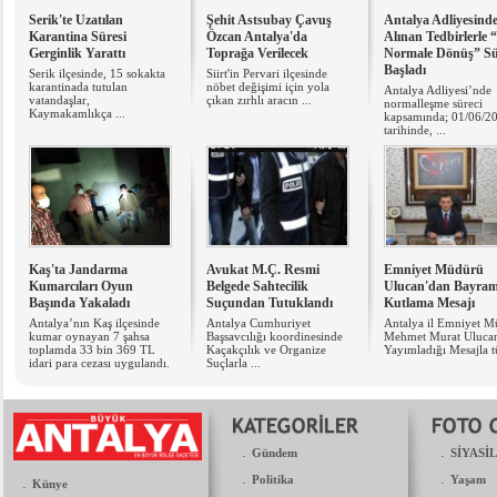
Serik'te Uzatılan
Şehit Astsubay Çavuş
Antalya Adliyesind
Karantina Süresi
Özcan Antalya'da
Alınan Tedbirlerle 
Gerginlik Yarattı
Toprağa Verilecek
Normale Dönüş” Sü
Başladı
Serik ilçesinde, 15 sokakta
Siirt'in Pervari ilçesinde
karantinada tutulan
nöbet değişimi için yola
Antalya Adliyesi’nde
vatandaşlar,
çıkan zırhlı aracın ...
normalleşme süreci
Kaymakamlıkça ...
kapsamında; 01/06/2
tarihinde, ...
Kaş'ta Jandarma
Avukat M.Ç. Resmi
Emniyet Müdürü
Kumarcıları Oyun
Belgede Sahtecilik
Ulucan'dan Bayra
Başında Yakaladı
Suçundan Tutuklandı
Kutlama Mesajı
Antalya’nın Kaş ilçesinde
Antalya Cumhuriyet
Antalya il Emniyet 
kumar oynayan 7 şahsa
Başsavcılığı koordinesinde
Mehmet Murat Uluca
toplamda 33 bin 369 TL
Kaçakçılık ve Organize
Yayımladığı Mesajla t
idari para cezası uygulandı.
Suçlarla ...
.
.
Gündem
SİYASİ
.
.
Politika
Yaşam
.
Künye