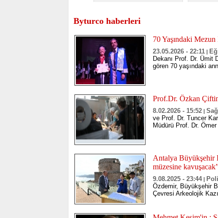
Byturco haberleri
70 Yaşındaki Mezun 
23.05.2026 - 22:11
Eğ
|
Dekanı Prof. Dr. Ümit
gören 70 yaşındaki anne
Prof.Dr. Özkan Çifti
8.02.2026 - 15:52
Sağ
|
ve Prof. Dr. Tuncer Kar
Müdürü Prof. Dr. Ömer 
Antalya Büyükşehir B
müzesine kavuşacak
9.08.2025 - 23:44
Poli
|
Özdemir, Büyükşehir Be
Çevresi Arkeolojik Kazı
Mehmet Kesim'in : Si