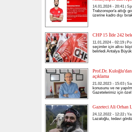
14.01.2024 - 20:41
Sp
|
Trabzonspor'a attığı go
üzerine kadro dışı bırak
CHP 15 İlde 242 bele
11.01.2024 - 02:19
Pol
|
seçimler için altısı bü
belirledi.Antalya Büyük
Prof.Dr. Kuloğlu'dan 
açıklama
21.02.2023 - 15:03
Sa
|
konusunu ve ne yapılm
Gazetelerimiz için özel 
Gazeteci Ali Orhan L
24.12.2022 - 12:22
Ya
|
Lazaloğlu, tedavi görd