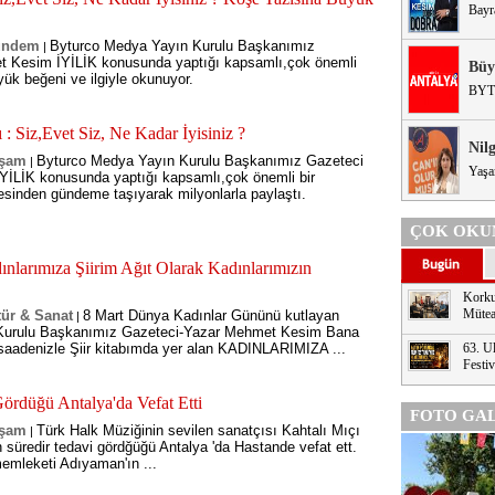
Bayr
ündem
Byturco Medya Yayın Kurulu Başkanımız
|
 Kesim İYİLİK konusunda yaptığı kapsamlı,çok önemli
Büy
yük beğeni ve ilgiyle okunuyor.
BYT
 Siz,Evet Siz, Ne Kadar İyisiniz ?
Nil
şam
Byturco Medya Yayın Kurulu Başkanımız Gazeteci
|
Yaşa
İLİK konusunda yaptığı kapsamlı,çok önemli bir
esinden gündeme taşıyarak milyonlarla paylaştı.
ÇOK OKU
nlarımıza Şiirim Ağıt Olarak Kadınlarımızın
Korku
Mütea
tür & Sanat
8 Mart Dünya Kadınlar Gününü kutlayan
|
Kurulu Başkanımız Gazeteci-Yazar Mehmet Kesim Bana
saadenizle Şiir kitabımda yer alan KADINLARIMIZA ...
63. Ul
Festi
ördüğü Antalya'da Vefat Etti
FOTO GAL
şam
Türk Halk Müziğinin sevilen sanatçısı Kahtalı Mıçı
|
 süredir tedavi gördğüğü Antalya 'da Hastande vefat ett.
memleketi Adıyaman'ın ...