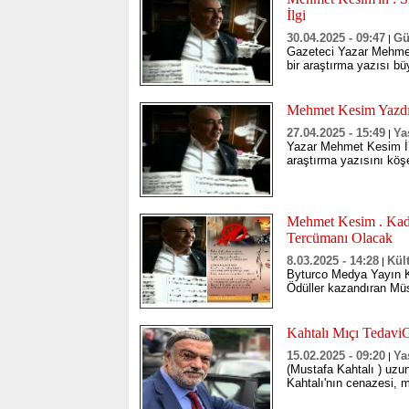
İlgi
30.04.2025 - 09:47
G
|
Gazeteci Yazar Mehmet
bir araştırma yazısı bü
Mehmet Kesim Yazdı :
27.04.2025 - 15:49
Ya
|
Yazar Mehmet Kesim İY
araştırma yazısını köş
Mehmet Kesim . Kadı
Tercümanı Olacak
8.03.2025 - 14:28
Kül
|
Byturco Medya Yayın 
Ödüller kazandıran Mü
Kahtalı Mıçı TedaviG
15.02.2025 - 09:20
Ya
|
(Mustafa Kahtalı ) uzun
Kahtalı'nın cenazesi, 