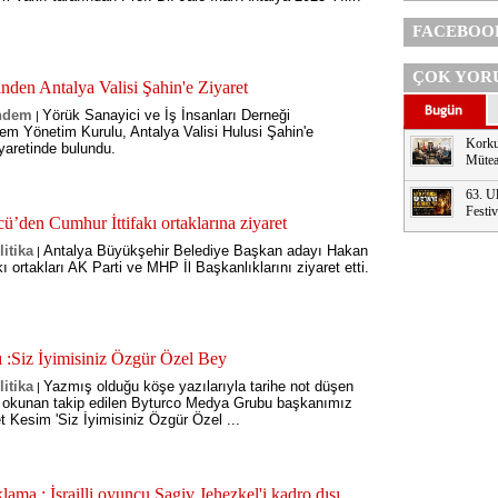
FACEBOO
ÇOK YOR
n Antalya Valisi Şahin'e Ziyaret
ndem
Yörük Sanayici ve İş İnsanları Derneği
|
m Yönetim Kurulu, Antalya Valisi Hulusi Şahin'e
Korku
aretinde bulundu.
Mütea
63. Ul
Festi
’den Cumhur İttifakı ortaklarına ziyaret
litika
Antalya Büyükşehir Belediye Başkan adayı Hakan
|
ı ortakları AK Parti ve MHP İl Başkanlıklarını ziyaret etti.
:Siz İyimisiniz Özgür Özel Bey
litika
Yazmış olduğu köşe yazılarıyla tarihe not düşen
|
le okunan takip edilen Byturco Medya Grubu başkanımız
Kesim 'Siz İyimisiniz Özgür Özel ...
ama : İsrailli oyuncu Sagiv Jehezkel'i kadro dışı