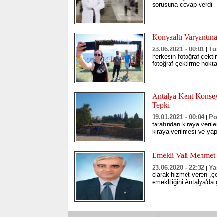
sorusuna cevap verdi
Konyaaltı Varyantına
23.06.2021 - 00:01
Tu
|
herkesin fotoğraf çekti
fotoğraf çektirme nokta
Antalya Kent Konsey
Tepki
19.01.2021 - 00:04
Po
|
tarafından kiraya veril
kiraya verilmesi ve yapı
Emekli Vali Mehmet 
23.06.2020 - 22:32
Ya
|
olarak hizmet veren ,çeş
emekliliğini Antalya'd