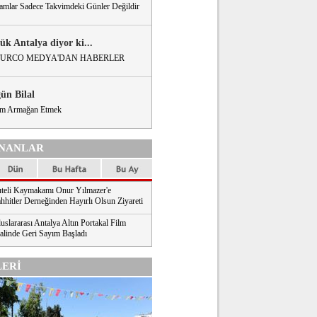
amlar Sadece Takvimdeki Günler Değildir
ük Antalya diyor ki...
URCO MEDYA'DAN HABERLER
gün Bilal
m Armağan Etmek
NANLAR
teli Kaymakamı Onur Yılmazer'e
hhitler Derneğinden Hayırlı Olsun Ziyareti
uslararası Antalya Altın Portakal Film
valinde Geri Sayım Başladı
ERİ