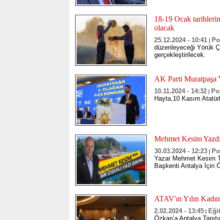
18-19 Ocak tarihleri
olacak
25.12.2024 - 10:41
Po
|
düzenleyeceği Yörük Ça
gerçekleştirilecek.
AK Parti Muratpaşa 
10.11.2024 - 14:32
Pol
|
Hayta,10 Kasım Atatür
Mehmet Kesim Yazdı
30.03.2024 - 12:23
Po
|
Yazar Mehmet Kesim Ta
Başkenti Antalya İçin 
ATAV'ın Yılın Kadın
2.02.2024 - 13:45
Eği
|
Özkan’a Antalya Tanıtım