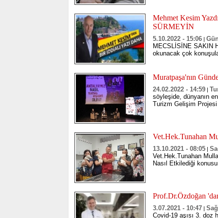
Mehmet Kesim Yaz
SÜRMEYİN
5.10.2022 - 15:06
Gü
|
MECSLİSİNE SAKIN HA 
okunacak çok konuşul
Muratpaşa'nın Günd
24.02.2022 - 14:59
Tu
|
söyleşide, dünyanın en
Turizm Gelişim Projesi
Vet.Hek.Tunahan Mull
13.10.2021 - 08:05
Sa
|
Vet.Hek.Tunahan Mulla
Nasıl Etkilediği konu
Prof.Dr.Özdoğan 'dan
3.07.2021 - 10:47
Sağ
|
Covid-19 aşısı 3. doz 