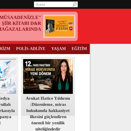
MÜSAADENİZLE"
ŞİİR KİTABI D&R
MAĞAZALARINDA
RİZM
POLİS-ADLİYE
YAŞAM
EĞİTİM
Medya
Avukat Hatice Yıldırım
ullah
:Düzenleme, miras
kasıyla
hukukunda hakkaniyet
panya
ilkesini güçlendiren
i
önemli bir yenilik
niteliğindedir