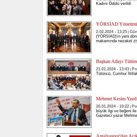
Kadını Ödülü verildi.
YÖRSİAD Yönetiminde
2.02.2024 - 13:25
Gü
|
(YÖRSİAD)'ın yeni döne
makamında nezaket ziy
Başkan Adayı Tütüncü
21.01.2024 - 13:43
Po
|
Tütüncü, Cumhur İttifak
Mehmet Kesim Yazdı 
20.01.2024 - 10:22
Po
|
büyük ilgi ve beğeni i
Gazeteci yazar Mehmet 
Antalyaspor'dan Açıkl