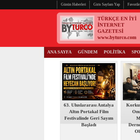
Günün Haberleri
Giris Sayfam Yap
Favorile
TÜRKÇE EN İYİ
İNTERNET
GAZETESİ
www.byturco.com
ANA SAYFA
GÜNDEM
POLİTİKA
SP
63. Uluslararası Antalya
Korku
Altın Portakal Film
Onu
Festivalinde Geri Sayım
M
Başladı
Derne
Ol