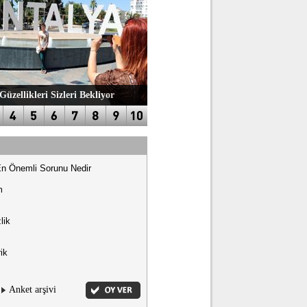
Güzellikleri Sizleri Bekliyor
En Önemli Sorunu Nedir
m
lik
ik
Anket arşivi