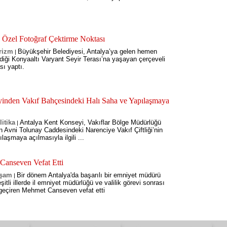
 Özel Fotoğraf Çektirme Noktası
rizm
Büyükşehir Belediyesi, Antalya’ya gelen hemen
|
rdiği Konyaaltı Varyant Seyir Terası’na yaşayan çerçeveli
sı yaptı.
inden Vakıf Bahçesindeki Halı Saha ve Yapılaşmaya
litika
Antalya Kent Konseyi, Vakıflar Bölge Müdürlüğü
|
en Avni Tolunay Caddesindeki Narenciye Vakıf Çiftliği’nin
laşmaya açılmasıyla ilgili ...
Canseven Vefat Etti
şam
Bir dönem Antalya'da başarılı bir emniyet müdürü
|
itli illerde il emniyet müdürlüğü ve valilik görevi sonrası
a geçiren Mehmet Canseven vefat etti