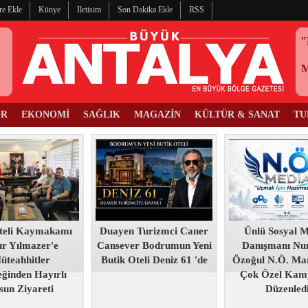
re Ekle
Künye
Iletisim
Son Dakika Ekle
RSS
"
OR
EKONOMİ
SAĞLIK
MAGAZİN
KÜLTÜR & SANAT
TU
teli Kaymakamı
Duayen Turizmci Caner
Ünlü Sosyal 
r Yılmazer'e
Cansever Bodrumun Yeni
Danışmanı Nur
üteahhitler
Butik Oteli Deniz 61 'de
Özoğul N.Ö. Mar
ğinden Hayırlı
Çok Özel Kam
sun Ziyareti
Düzenled