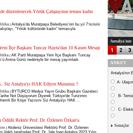
nde düzenlenecek.Yörük Çalıştayının teması kadın
litika
Antalya’da Muratpaşa Belediyesi’nin bu yıl 7’ncisini
|
lıştayı, “Yörük kültüründe kadın” temasıyla
Antalya'nın 
Yeni İlçe Başkanı Tuncay Hayta'dan 10 Kasım Mesajı
itika
AK Parti Muratpaşa Yeni İlçe Başkanı Tuncay
|
k’ü Anma Günü nedeniyle bir mesaj yayımladı.
ANKET
Antalya'nın 
A- Ulaşı
.. Siz Antalya'yı HAK Ediyor Musunuz ?
litika
BYTURCO Medya Yayın Grubu Başkanı Gazeteci
|
rihe Not Düşüyorum Diyerek Türkiye'de Turizimin
B- Temiz
Önemli Bir Köşe Yazısını Siz Antalya'yı HAK ...
C- Elektr
ı Ödülü Rektör Prof. Dr. Özlenen Özkan'a
Sonuçlar
tim
Akdeniz Üniversitesi Rektörü Prof. Dr. Özlenen
|
 Vakfı tarafından Prof. Dr. Jale İnan Antalya 2023 Yılın