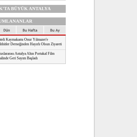
K'TA
BÜYÜK ANTALYA
UMLANANLAR
teli Kaymakamı Onur Yılmazer'e
hhitler Derneğinden Hayırlı Olsun Ziyareti
uslararası Antalya Altın Portakal Film
valinde Geri Sayım Başladı