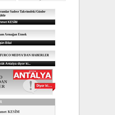
ramlar Sadece Takvimdeki Günler
ildir
hmet KESİM
şam Armağan Etmek
gün Bilal
TURCO MEDYA'DAN HABERLER
ük Antalya diyor ki...
O
DAN
ER
R
hmet KESİM