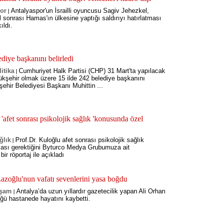
or
Antalyaspor'un İsrailli oyuncusu Sagiv Jehezkel,
|
l sonrası Hamas'ın ülkesine yaptığı saldırıyı hatırlatması
ıldı.
diye başkanını belirledi
itika
Cumhuriyet Halk Partisi (CHP) 31 Mart'ta yapılacak
|
yükşehir olmak üzere 15 ilde 242 belediye başkanını
şehir Belediyesi Başkanı Muhittin ...
'afet sonrası psikolojik sağlık 'konusunda özel
ğlık
Prof.Dr. Kuloğlu afet sonrası psikolojik sağlık
|
ası gerektiğini Byturco Medya Grubumuza ait
bir röportaj ile açıkladı
azoğlu'nun vafatı sevenlerini yasa boğdu
şam
​Antalya’da uzun yıllardır gazetecilik yapan Ali Orhan
|
üğü hastanede hayatını kaybetti.