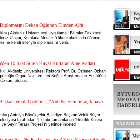
Bay
Değ
Diplomasını Dekan Oğlunun Elinden Aldı
Me
itim
Akdeniz Üniversitesi Uygulamalı Bilimler Fakültesi
|
 Deniz Uluşar, Kumluca Meslek Yüksekokulu’nda öğrenim
Ya
sine kendi elleriyle diplomasını verdi.
Nil
n'den 10 Saat Süren Hayat Kurtaran Ameliyatları
BY
lık
Akdeniz Üniversitesi Rektörü Prof. Dr. Özlenen Özkan
|
puzoğlu Organ Nakli ve İleri Sağlık Araştırmaları Enstitüsü
Büy
Özkan, otobüs ...
BYTURC
MEDYA'
aşkan Vekili Özdemir , “Antalya yeni bir açık hava
HABERL
”
tika
Antalya Büyükşehir Belediye Başkan Vekili Büşra
|
lediyesi tarafından 4. etabı tamamlanan “Hıdırlık Kulesi
YAZARLA
 ve Seyir Terası Projesi”ni yerinde inceledi
Me
z,Evet Siz, Ne Kadar İyisiniz ? Köşe Yazısına Büyük