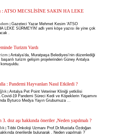
dı : ATSO MECSLİSİNE SAKIN HA LEKE
ndem
Gazeteci Yazar Mehmet Kesim 'ATSO
|
LEKE SÜRMEYİN' adlı yeni köşe yazısı ile yine çok
acak .
eminde Turizm Vardı
rizm
Antalya’da, Muratpaşa Belediyesi’nin düzenlediği
|
 başarılı turizm gelişim projelerinden Güney Antalya
 konuşuldu.
a : Pandemi Hayvanları Nasıl Etkiledi ?
ğlık
Antalya Pet Point Veteriner Kliniği yetkilisi
|
 Covid-19 Pandemi Süreci Kedi ve Köpeklerin Yaşamını
sunda Byturco Medya Yayın Grubumuza ...
 3. doz aşı hakkında öneriler ,Neden yapılmalı ?
lık
Tıbbi Onkoloji Uzmanı Prof.Dr.Mustafa Özdoğan
|
hakkında önerilerde bulunarak , Neden yapılmalı ?