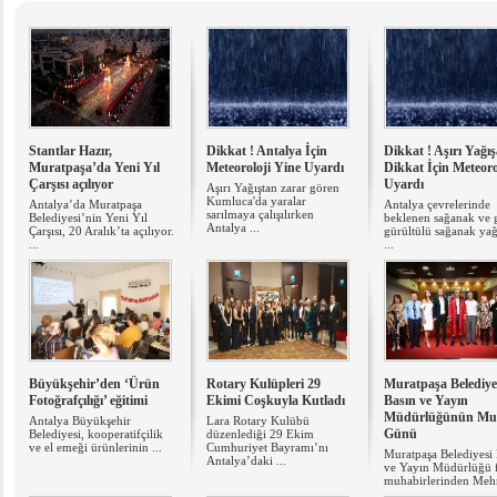
Stantlar Hazır,​
Dikkat ! Antalya İçin
Dikkat ! Aşırı Yağış
Muratpaşa’da Yeni Yıl
Meteoroloji Yine Uyardı
Dikkat İçin Meteoro
Çarşısı açılıyor
Uyardı
Aşırı Yağıştan zarar gören
Kumluca'da yaralar
Antalya’da Muratpaşa
Antalya çevrelerinde
sarılmaya çalışılırken
Belediyesi’nin Yeni Yıl
beklenen sağanak ve 
Antalya ...
Çarşısı, 20 Aralık’ta açılıyor.
gürültülü sağanak yağ
...
...
Büyükşehir’den ‘Ürün
Rotary Kulüpleri 29
Muratpaşa Belediye
Fotoğrafçılığı’ eğitimi
Ekimi Coşkuyla Kutladı
Basın ve Yayın
Müdürlüğünün Mu
Antalya Büyükşehir
Lara Rotary Kulübü
Günü
Belediyesi, kooperatifçilik
düzenlediği 29 Ekim
ve el emeği ürünlerinin ...
Cumhuriyet Bayramı’nı
Muratpaşa Belediyesi 
Antalya’daki ...
ve Yayın Müdürlüğü 
muhabirlerinden Mehm