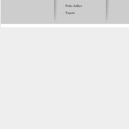
.
Polis-Adliye
.
Yaşam