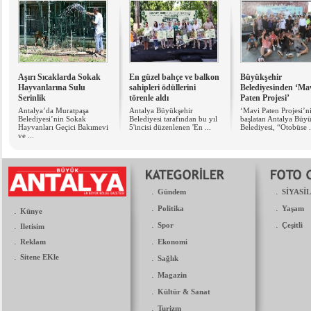
Aşırı Sıcaklarda Sokak
En güzel bahçe ve balkon
Büyükşehir
Hayvanlarına Sulu
sahipleri ödüllerini
Belediyesinden ‘Ma
Serinlik
törenle aldı
Paten Projesi’
Antalya’da Muratpaşa
Antalya Büyükşehir
‘Mavi Paten Projesi’n
Belediyesi’nin Sokak
Belediyesi tarafından bu yıl
başlatan Antalya Büyü
Hayvanları Geçici Bakımevi
5'incisi düzenlenen 'En ...
Belediyesi, “Otobüse .
ve ...
.
.
Gündem
SİYASİ
.
.
Politika
Yaşam
.
Künye
.
.
.
Spor
Çeşitli
Iletisim
.
.
Reklam
Ekonomi
.
Sitene EKle
.
Sağlık
.
Magazin
.
Kültür & Sanat
.
Turizm