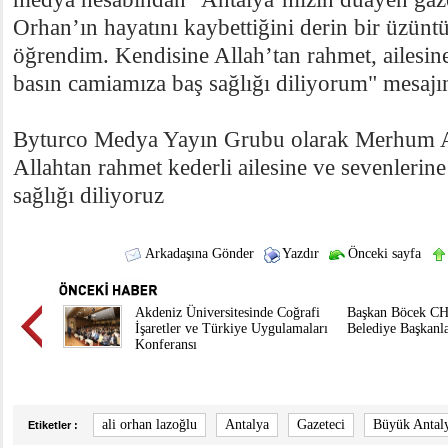
Orhan’ın hayatını kaybettiğini derin bir üzün
öğrendim. Kendisine Allah’tan rahmet, ailesin
basın camiamıza baş sağlığı diliyorum" mesajın
Byturco Medya Yayın Grubu olarak Merhum A
Allahtan rahmet kederli ailesine ve sevenlerin
sağlığı diliyoruz
Arkadaşına Gönder
Yazdır
Önceki sayfa
Akdeniz Üniversitesinde Coğrafi
Başkan Böcek CHP
İşaretler ve Türkiye Uygulamaları
Belediye Başkanla
Konferansı
ali orhan lazoğlu
Antalya
Gazeteci
Büyük Antaly
Etiketler :