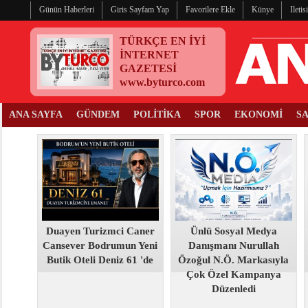
Günün Haberleri
Giris Sayfam Yap
Favorilere Ekle
Künye
Ileti
TÜRKÇE EN İYİ
İNTERNET
GAZETESİ
www.byturco.com
ANA SAYFA
GÜNDEM
POLİTİKA
SPOR
EKONOMİ
S
Duayen Turizmci Caner
Ünlü Sosyal Medya
Cansever Bodrumun Yeni
Danışmanı Nurullah
Butik Oteli Deniz 61 'de
Özoğul N.Ö. Markasıyla
Çok Özel Kampanya
Düzenledi