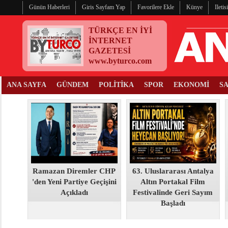
Günün Haberleri
Giris Sayfam Yap
Favorilere Ekle
Künye
Ileti
TÜRKÇE EN İYİ
İNTERNET
GAZETESİ
www.byturco.com
ANA SAYFA
GÜNDEM
POLİTİKA
SPOR
EKONOMİ
S
Ramazan Diremler CHP
63. Uluslararası Antalya
'den Yeni Partiye Geçişini
Altın Portakal Film
Açıkladı
Festivalinde Geri Sayım
Başladı