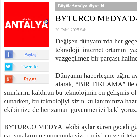
Büyük Antalya diyor ki...
BYTURCO MEDYA'D
30 Eylül 2025 Salı
Değişen dünyamızda her geçe
teknoloji, internet ortamını y
vazgeçilmez bir parçası haline
Dünyanın haberleşme ağını a
alarak, “BİR TIKLAMA” ile e
sınırlarını kaldıran bu teknolojinin en gelişmiş ol
sunarken, bu teknolojiyi sizin kullanımınıza haz
ekibimize de her zaman güvenmenizi bekliyoruz
BYTURCO MEDYA ekibi aylar süren geceli gü
çalışmalarının sonucunda size en iyi en yeni tek