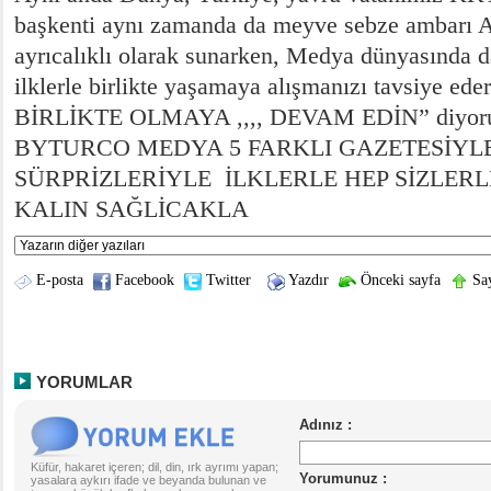
başkenti aynı zamanda da meyve sebze ambarı A
ayrıcalıklı olarak sunarken, Medya dünyasında d
ilklerle birlikte yaşamaya alışmanızı tavsiye e
BİRLİKTE OLMAYA ,,,, DEVAM EDİN” diyoru
BYTURCO MEDYA 5 FARKLI GAZETESİYL
SÜRPRİZLERİYLE İLKLERLE HEP SİZLER
KALIN SAĞLİCAKLA
E-posta
Facebook
Twitter
Yazdır
Önceki sayfa
Say
YORUMLAR
Küfür, hakaret içeren; dil, din, ırk ayrımı yapan;
yasalara aykırı ifade ve beyanda bulunan ve