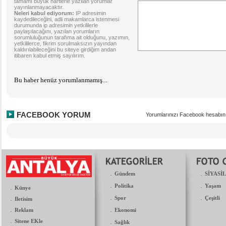
tamamı büyük harflerle yazılan yorumlar
yayınlanmayacaktır.
Neleri kabul ediyorum:
IP adresimin
kaydedileceğini, adli makamlarca istenmesi
durumunda ip adresimin yetkililerle
paylaşılacağını, yazılan yorumların
sorumluluğunun tarafıma ait olduğunu, yazımın,
yetkililerce, fikrim sorulmaksızın yayından
kaldırılabileceğini bu siteye girdiğim andan
itibaren kabul etmiş sayılırım.
Bu haber henüz yorumlanmamış...
FACEBOOK YORUM
Yorumlarınızı Facebook hesabın
.
.
Gündem
SİYASİ
.
.
Politika
Yaşam
.
Künye
.
.
.
Spor
Çeşitli
Iletisim
.
.
Reklam
Ekonomi
.
Sitene EKle
.
Sağlık