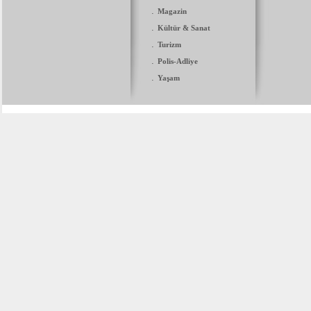
.
Magazin
.
Kültür & Sanat
.
Turizm
.
Polis-Adliye
.
Yaşam