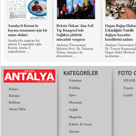
Antalya'lı Kerem'in
Rektör Özkan 'dan Acil
Organ Bağışı Haftas
hayata tutunması için bir
Tıp Kongresi’nde
Etkinliğide Nakille
umut olalım!
Sağlıkta şiddetle
değişen hayatlar
mücadele vurgusu
kendilerini anlattı
Antalya'da yaşayan bir
ailenin 9 yaşındaki oğlu
Akdeniz Üniversitesi
Akdeniz Üniversitesi 
Kerem, henüz 3
Rektörü Prof. Dr. Özlenen
Dr. Tuncer Karpuzoğ
yaşındayken ...
Özkan, Antalya’da
Organ Nakli Merkezi
düzenlenen ...
tarafından ...
.
.
Gündem
SİYASİ
.
.
Politika
Yaşam
.
Künye
.
.
.
Spor
Çeşitli
Iletisim
.
.
Reklam
Ekonomi
.
Sitene EKle
.
Sağlık
.
Magazin
.
Kültür & Sanat
.
Turizm