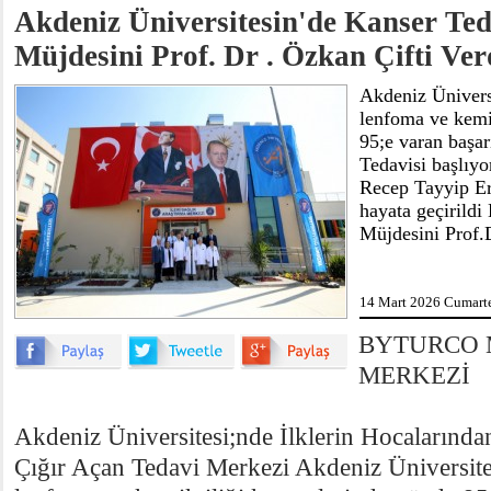
Akdeniz Üniversitesin'de Kanser Ted
Müjdesini Prof. Dr . Özkan Çifti Ver
Akdeniz Ünivers
lenfoma ve kemik
95;e varan başa
Tedavisi başlıy
Recep Tayyip Er
hayata geçirildi
Müjdesini Prof.
14 Mart 2026 Cumarte
BYTURCO 
MERKEZİ
Akdeniz Üniversitesi;nde İlklerin Hocalarınd
Çığır Açan Tedavi Merkezi Akdeniz Üniversite