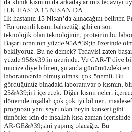
da klinik kısmını da arkadaşlarımız tedaviyi u
İLK HASTA 15 NİSAN DA
İlk hastanın 15 Nisan’da alınacağını belirten 
“En önemli kısmı bahsettiği gibi en son
teknolojik olan teknolojinin, proteinin bu labo
Başarı oranının yüzde 95&#39;in üzerinde olm
bekliyoruz. Bu ne demek? Tedavisi zaten başar
yüzde 95&#39;in üzerinde. Ve CAR-T diye bil
mucize diye bilinen, şu anda günümüzdeki en 
laboratuvarda olmuş olması çok önemli. Bu
gördüğünüz binadaki laboratuvar o kısmın, bi
25&#39;ini içerecek. Diğer kısmı neleri içerece
dönemde inşallah çok çok iyi bilinen, maalesef
prognozu yani seyri olan beyin kanseri gibi
tümörler için de inşallah kısa zaman içerisinde 
AR-GE&#39;sini yapmış olacağız. Bu