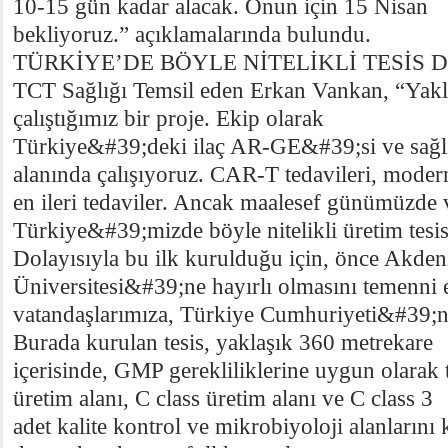
10-15 gün kadar alacak. Onun için 15 Nisan
bekliyoruz.” açıklamalarında bulundu.
TÜRKİYE’DE BÖYLE NİTELİKLİ TESİS
TCT Sağlığı Temsil eden Erkan Vankan, “Yakla
çalıştığımız bir proje. Ekip olarak
Türkiye&#39;deki ilaç AR-GE&#39;si ve sağlık
alanında çalışıyoruz. CAR-T tedavileri, modern
en ileri tedaviler. Ancak maalesef günümüzde 
Türkiye&#39;mizde böyle nitelikli üretim tesi
Dolayısıyla bu ilk kurulduğu için, önce Akden
Üniversitesi&#39;ne hayırlı olmasını temenni
vatandaşlarımıza, Türkiye Cumhuriyeti&#39;ne
Burada kurulan tesis, yaklaşık 360 metrekare
içerisinde, GMP gerekliliklerine uygun olarak t
üretim alanı, C class üretim alanı ve C class 3
adet kalite kontrol ve mikrobiyoloji alanlarını