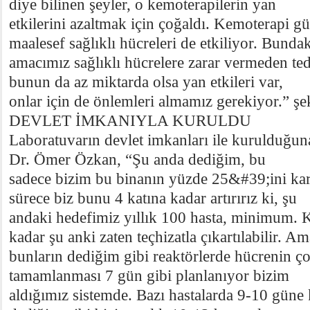
diye bilinen şeyler, o kemoterapilerin yan
etkilerini azaltmak için çoğaldı. Kemoterapi g
maalesef sağlıklı hücreleri de etkiliyor. Bundak
amacımız sağlıklı hücrelere zarar vermeden te
bunun da az miktarda olsa yan etkileri var,
onlar için de önlemleri almamız gerekiyor.” şe
DEVLET İMKANIYLA KURULDU
Laboratuvarın devlet imkanları ile kurulduğu
Dr. Ömer Özkan, “Şu anda dediğim, bu
sadece bizim bu binanın yüzde 25&#39;ini kar
sürece biz bunu 4 katına kadar artırırız ki, şu
andaki hedefimiz yıllık 100 hasta, minimum.
kadar şu anki zaten teçhizatla çıkartılabilir. A
bunların dediğim gibi reaktörlerde hücrenin ço
tamamlanması 7 gün gibi planlanıyor bizim
aldığımız sistemde. Bazı hastalarda 9-10 güne 