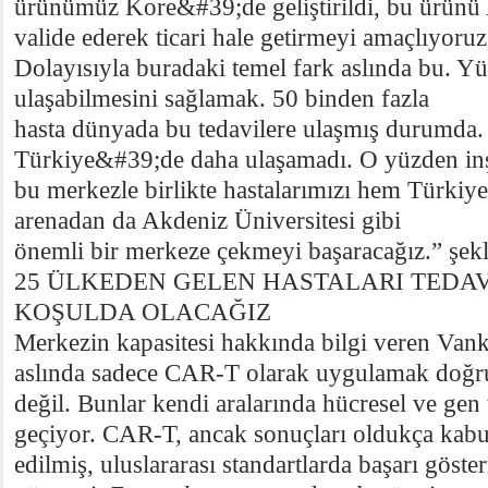
ürünümüz Kore&#39;de geliştirildi, bu ürün
valide ederek ticari hale getirmeyi amaçlıyoruz
Dolayısıyla buradaki temel fark aslında bu. Y
ulaşabilmesini sağlamak. 50 binden fazla
hasta dünyada bu tedavilere ulaşmış durumda.
Türkiye&#39;de daha ulaşamadı. O yüzden inş
bu merkezle birlikte hastalarımızı hem Türkiye
arenadan da Akdeniz Üniversitesi gibi
önemli bir merkeze çekmeyi başaracağız.” şek
25 ÜLKEDEN GELEN HASTALARI TEDAV
KOŞULDA OLACAĞIZ
Merkezin kapasitesi hakkında bilgi veren Vank
aslında sadece CAR-T olarak uygulamak doğr
değil. Bunlar kendi aralarında hücresel ve gen 
geçiyor. CAR-T, ancak sonuçları oldukça kabu
edilmiş, uluslararası standartlarda başarı göste