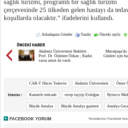
sağlık turizmi, programlı bir sağlık turizmi
çerçevesinde 25 ülkeden gelen hastayı da teda
koşullarda olacaktır.” ifadelerini kullandı.
Arkadaşına Gönder
Yazdır
Önceki sayfa
Akdeniz Üniversitesi Rektörü
Muratpaşa'da 
Prof. Dr. Özlenen Özkan ; Kadın
Günleri için ba
varsa umut da vardı
CAR-T Hücre Tedavisi
Akdeniz Üniversitesi
Ömer 
Kanserle mücade
recep tayyip Erdoğan
Byturco Me
Etiketler :
Büyük Antalya
Büyük Antalya gazetesi
Antalya Gec
FACEBOOK YORUM
Yorumlarınızı Facebook hesa