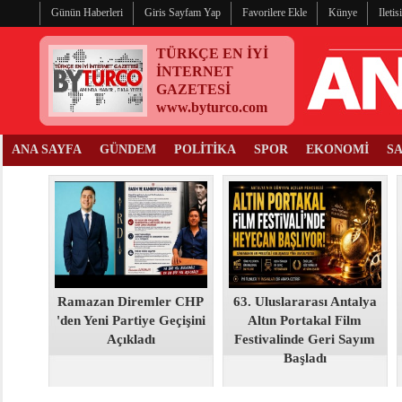
Günün Haberleri
Giris Sayfam Yap
Favorilere Ekle
Künye
Ileti
TÜRKÇE EN İYİ
İNTERNET
GAZETESİ
www.byturco.com
ANA SAYFA
GÜNDEM
POLİTİKA
SPOR
EKONOMİ
S
Ramazan Diremler CHP
63. Uluslararası Antalya
'den Yeni Partiye Geçişini
Altın Portakal Film
Açıkladı
Festivalinde Geri Sayım
Başladı