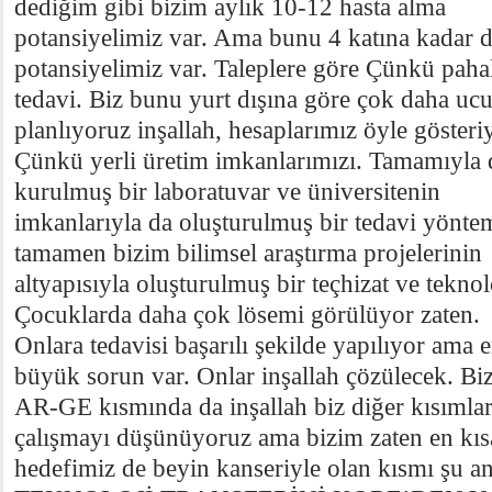
dediğim gibi bizim aylık 10-12 hasta alma
potansiyelimiz var. Ama bunu 4 katına kadar 
potansiyelimiz var. Taleplere göre Çünkü pahal
tedavi. Biz bunu yurt dışına göre çok daha uc
planlıyoruz inşallah, hesaplarımız öyle gösteri
Çünkü yerli üretim imkanlarımızı. Tamamıyla d
kurulmuş bir laboratuvar ve üniversitenin
imkanlarıyla da oluşturulmuş bir tedavi yönte
tamamen bizim bilimsel araştırma projelerinin
altyapısıyla oluşturulmuş bir teçhizat ve teknolo
Çocuklarda daha çok lösemi görülüyor zaten.
Onlara tedavisi başarılı şekilde yapılıyor ama e
büyük sorun var. Onlar inşallah çözülecek. Bi
AR-GE kısmında da inşallah biz diğer kısımla
çalışmayı düşünüyoruz ama bizim zaten en kıs
hedefimiz de beyin kanseriyle olan kısmı şu an