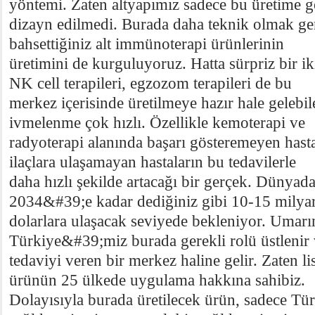
yöntemi. Zaten altyapımız sadece bu üretime g
dizayn edilmedi. Burada daha teknik olmak ger
bahsettiğiniz alt immünoterapi ürünlerinin
üretimini de kurguluyoruz. Hatta sürpriz bir ik
NK cell terapileri, egzozom terapileri de bu
merkez içerisinde üretilmeye hazır hale geleb
ivmelenme çok hızlı. Özellikle kemoterapi ve
radyoterapi alanında başarı gösteremeyen hastal
ilaçlara ulaşamayan hastaların bu tedavilerle
daha hızlı şekilde artacağı bir gerçek. Dünyad
2034&#39;e kadar dediğiniz gibi 10-15 milya
dolarlara ulaşacak seviyede bekleniyor. Umar
Türkiye&#39;miz burada gerekli rolü üstlenir
tedaviyi veren bir merkez haline gelir. Zaten l
ürünün 25 ülkede uygulama hakkına sahibiz.
Dolayısıyla burada üretilecek ürün, sadece Türk