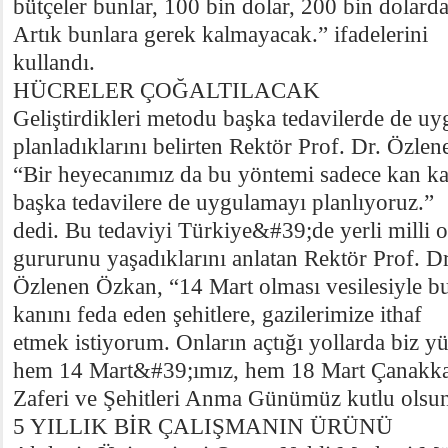
bütçeler bunlar, 100 bin dolar, 200 bin dolar
Artık bunlara gerek kalmayacak.” ifadelerini
kullandı.
HÜCRELER ÇOĞALTILACAK
Geliştirdikleri metodu başka tedavilerde de u
planladıklarını belirten Rektör Prof. Dr. Özle
“Bir heyecanımız da bu yöntemi sadece kan kans
başka tedavilere de uygulamayı planlıyoruz.”
dedi. Bu tedaviyi Türkiye&#39;de yerli milli 
gururunu yaşadıklarını anlatan Rektör Prof. Dr
Özlenen Özkan, “14 Mart olması vesilesiyle bu
kanını feda eden şehitlere, gazilerimize ithaf
etmek istiyorum. Onların açtığı yollarda biz 
hem 14 Mart&#39;ımız, hem 18 Mart Çanakka
Zaferi ve Şehitleri Anma Günümüz kutlu olsun
5 YILLIK BİR ÇALIŞMANIN ÜRÜNÜ