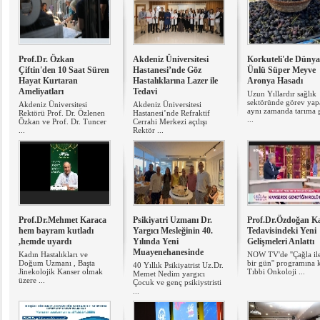
Prof.Dr. Özkan
Akdeniz Üniversitesi
Korkuteli'de Dünya
Çiftin'den 10 Saat Süren
Hastanesi’nde Göz
Ünlü Süper Meyve
Hayat Kurtaran
Hastalıklarına Lazer ile
Aronya Hasadı
Ameliyatları
Tedavi
Uzun Yıllardır sağlık
sektöründe görev yap
Akdeniz Üniversitesi
Akdeniz Üniversitesi
aynı zamanda tarıma 
Rektörü Prof. Dr. Özlenen
Hastanesi’nde Refraktif
...
Özkan ve Prof. Dr. Tuncer
Cerrahi Merkezi açılışı
...
Rektör ...
Prof.Dr.Mehmet Karaca
Psikiyatri Uzmanı Dr.
Prof.Dr.Özdoğan K
hem bayram kutladı
Yargıcı Mesleğinin 40.
Tedavisindeki Yeni
,hemde uyardı
Yılında Yeni
Gelişmeleri Anlattı
Muayenehanesinde
Kadın Hastalıkları ve
NOW TV'de ''Çağla il
Doğum Uzmanı , Başta
bir gün'' programına k
40 Yıllık Psikiyatrist Uz.Dr.
Jinekolojik Kanser olmak
Tıbbi Onkoloji ...
Memet Nedim yargıcı
üzere ...
Çocuk ve genç psikiystristi
...