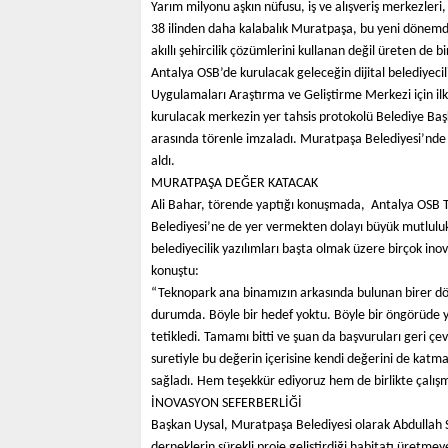
Yarım milyonu aşkın nüfusu, iş ve alışveriş merkezleri, ç
38 ilinden daha kalabalık Muratpaşa, bu yeni dönem
akıllı şehircilik çözümlerini kullanan değil üreten de 
Antalya OSB’de kurulacak geleceğin dijital belediyeci
Uygulamaları Araştırma ve Geliştirme Merkezi için ilk 
kurulacak merkezin yer tahsis protokolü Belediye Ba
arasında törenle imzaladı. Muratpaşa Belediyesi’nd
aldı.
MURATPAŞA DEĞER KATACAK
Ali Bahar, törende yaptığı konuşmada, Antalya OSB
Belediyesi’ne de yer vermekten dolayı büyük mutluluk 
belediyecilik yazılımları başta olmak üzere birçok ino
konuştu:
“Teknopark ana binamızın arkasında bulunan birer d
durumda. Böyle bir hedef yoktu. Böyle bir öngörüde
tetikledi. Tamamı bitti ve şuan da başvuruları geri ç
suretiyle bu değerin içerisine kendi değerini de kat
sağladı. Hem teşekkür ediyoruz hem de birlikte çalı
İNOVASYON SEFERBERLİĞİ
Başkan Uysal, Muratpaşa Belediyesi olarak Abdullah 
derneklerin sürekli proje geliştirdiği habitatı üretmeye