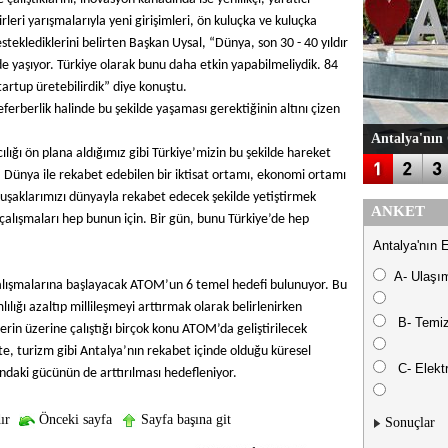
ikirleri yarışmalarıyla yeni girişimleri, ön kuluçka ve kuluçka
steklediklerini belirten Başkan Uysal, “Dünya, son 30 - 40 yıldır
nde yaşıyor. Türkiye olarak bunu daha etkin yapabilmeliydik. 84
startup üretebilirdik” diye konuştu.
ferberlik halinde bu şekilde yaşaması gerektiğinin altını çizen
Antalya'nın 
lığı ön plana aldığımız gibi Türkiye’mizin bu şekilde hareket
n. Dünya ile rekabet edebilen bir iktisat ortamı, ekonomi ortamı
uşaklarımızı dünyayla rekabet edecek şekilde yetiştirmek
ANKET
çalışmaları hep bunun için. Bir gün, bunu Türkiye’de hep
Antalya'nın 
A- Ulaşı
alışmalarına başlayacak ATOM’un 6 temel hedefi bulunuyor. Bu
mlılığı azaltıp millileşmeyi arttırmak olarak belirlenirken
B- Temiz
yelerin üzerine çalıştığı birçok konu ATOM’da geliştirilecek
te, turizm gibi Antalya’nın rekabet içinde olduğu küresel
C- Elektr
alandaki gücünün de arttırılması hedefleniyor.
ır
Önceki sayfa
Sayfa başına git
Sonuçlar