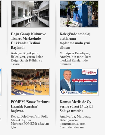
Doğu Garajı Kültür ve
Kaleiçi’nde ambalaj
Ticaret Merkezinde
atıklarının
Dükkanlar Teslimi
toplanmasında yeni
Başlandı
dönem
Antalya Büyükşehir
Muratpaşa Belediyesi,
Belediyesi, yarım kalan
Antalya’nın tarihi kent
Doğu Garajı Kültür ve
merkezi Kaleiçi’nde
Ticaret ...
bulunan ...
POMEM ‘Sınav Parkuru
Komşu Meclis'de Oy
r
Hazırlık Kursları’
verme süresi 14 Eylül
başlıyor.
Salı’ya uzatıldı
Kepez Belediyesi’nin Polis
Antalya’da, Muratpaşa
21
Meslek Eğitim
Belediyesi’nin
Merkezi(POMEM) adayları
komsumeclisi.com
için ...
üzerinden devam ...