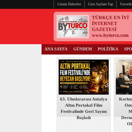
Günün Haberleri
Giris Sayfam Yap
Favorile
TÜRKÇE EN İYİ
İNTERNET
GAZETESİ
www.byturco.com
ANA SAYFA
GÜNDEM
POLİTİKA
SP
63. Uluslararası Antalya
Korku
Altın Portakal Film
Onu
Festivalinde Geri Sayım
M
Başladı
Derne
Ol