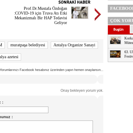
FACEBOO
Prof.Dr.Mustafa Özdoğan
:COVID-19 için Truva Atı Etki
Mekanizmalı Bir HAP Tedavisi
ÇOK YOR
Geliyor
Korku
Mütea
M
muratpaşa belediyesi
Antalya Organize Sanayi
63. Ul
Festi
lya azetesi
Yorumlarınızı Facebook hesabınız üzerinden yapın hemen onaylansın...
Onay bekleyen yorum yok.