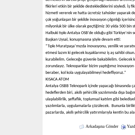
fikirleri etkin bir şekilde desteklediklerini söyledi. İş f
hizmeti vererek ve hatta ücretsiz tahsisler yaparak de
çok yoğunlaşan bir şekilde inovasyon çılgınlığı içerisi
milyonluk bir ülke olarak geçtiğimiz 30 yılda 500 bin 
Halbuki tıpkı Antalya OSB’de olduğu gibi Türkiye’nin se
Başkan Uysal, konuşmasına şöyle devam etti:
“Tıpkı Muratpaşa’mızda inovasyonu, yenilik ve yaratıcı
etmesi lazım ki gelecek kuşaklarımız iş aş sahibi olsu
kurabilelim. Geleceğe güvenle bakabilelim. Gelecek k
zorundayız. Teknoparklar bizim yaptığımız inovasyon 
beraber, kol kola uygulayabilmeyi hedefliyoruz.”
KISACA ATOM
Antalya OSBB Teknopark içinde yapacağı binasında ç
hedeflerden biri, akıllı şehircilik yazılımında dışa bağı
ulaşılabilirlik, şeffaflık, toplumsal katılım gibi beledi
yazılımlarla, uygulamalarla çözülecek. Bununla birlik
pazarlarda, akıllı şehircilik yatırımlarıyla kentin bu 
Arkadaşına Gönder
Yazd