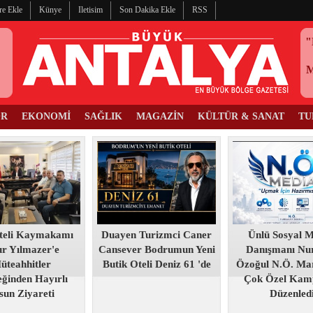
re Ekle
Künye
Iletisim
Son Dakika Ekle
RSS
"
OR
EKONOMİ
SAĞLIK
MAGAZİN
KÜLTÜR & SANAT
TU
teli Kaymakamı
Duayen Turizmci Caner
Ünlü Sosyal 
r Yılmazer'e
Cansever Bodrumun Yeni
Danışmanı Nur
üteahhitler
Butik Oteli Deniz 61 'de
Özoğul N.Ö. Mar
ğinden Hayırlı
Çok Özel Kam
sun Ziyareti
Düzenled