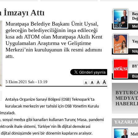
 İmzayı Attı
Bay
Değ
Muratpaşa Belediye Başkanı Ümit Uysal,
Me
geleceğin belediyeciliğinin inşa edileceği
kısa adı ATOM olan Muratpaşa Akıllı Kent
Ya
Uygulamaları Araştırma ve Geliştirme
Merkezi’nin kuruluşunun ilk resmi adımını
Nil
attı.
BY
Büy
5 Ekim 2021 Salı - 13:19
BYTURC
MEDYA'
Antalya Organize Sanayi Bölgesi (OSB) Teknopark’ta
HABERL
kurulacak merkezin yer tahsisi için OSB Yönetim Kurulu
 imzaladı.
, sosyal medya gibi kanalları kullanan Turunç Masa, pandemi
YAZARLA
ktronik ihale sistemi, Türkiye’nin ilk dijital demokrasi
dijital dönüşümde yeni bir dönemin kapılarını aralıyor.
Me