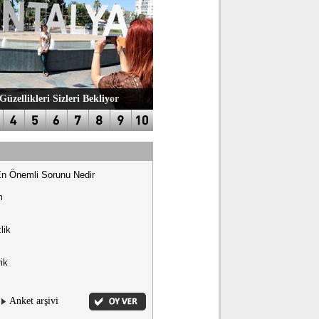
Güzellikleri Sizleri Bekliyor
En Önemli Sorunu Nedir
m
lik
ik
Anket arşivi