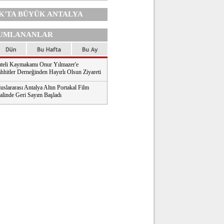
K'TA
BÜYÜK ANTALYA
UMLANANLAR
teli Kaymakamı Onur Yılmazer'e
hhitler Derneğinden Hayırlı Olsun Ziyareti
uslararası Antalya Altın Portakal Film
valinde Geri Sayım Başladı