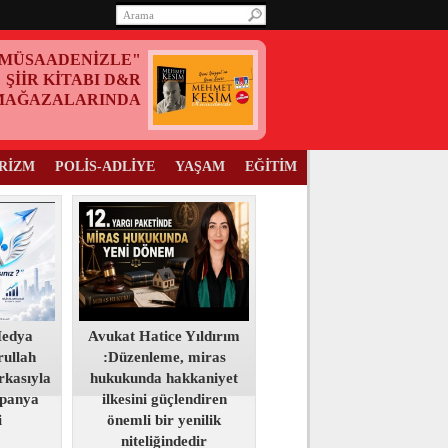
MÜSAADENİZLE"
ŞİİR KİTABI D&R
MAĞAZALARINDA
RİZM
POLİS-ADLİYE
YAŞAM
EĞİTİM
Medya
Avukat Hatice Yıldırım
ullah
:Düzenleme, miras
kasıyla
hukukunda hakkaniyet
panya
ilkesini güçlendiren
i
önemli bir yenilik
niteliğindedir