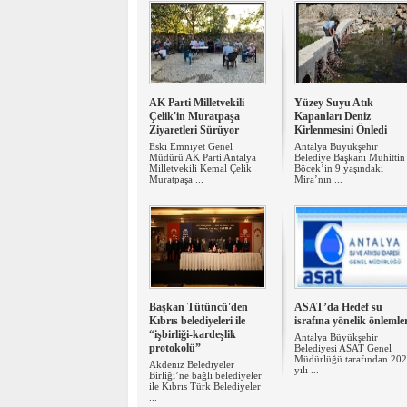
AK Parti Milletvekili
Yüzey Suyu Atık
Çelik'in Muratpaşa
Kapanları Deniz
Ziyaretleri Sürüyor
Kirlenmesini Önledi
Eski Emniyet Genel
Antalya Büyükşehir
Müdürü AK Parti Antalya
Belediye Başkanı Muhittin
Milletvekili Kemal Çelik
Böcek’in 9 yaşındaki
Muratpaşa ...
Mira’nın ...
Başkan Tütüncü'den
ASAT’da Hedef su
Kıbrıs belediyeleri ile
israfına yönelik önlemle
“işbirliği-kardeşlik
Antalya Büyükşehir
protokolü”
Belediyesi ASAT Genel
Müdürlüğü tarafından 20
Akdeniz Belediyeler
yılı ...
Birliği’ne bağlı belediyeler
ile Kıbrıs Türk Belediyeler
...