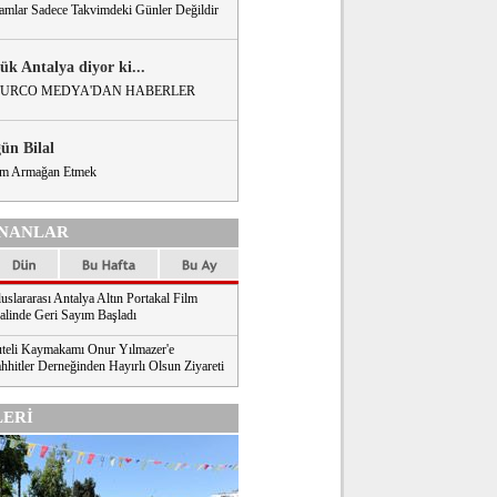
amlar Sadece Takvimdeki Günler Değildir
ük Antalya diyor ki...
URCO MEDYA'DAN HABERLER
gün Bilal
m Armağan Etmek
NANLAR
uslararası Antalya Altın Portakal Film
valinde Geri Sayım Başladı
teli Kaymakamı Onur Yılmazer'e
hhitler Derneğinden Hayırlı Olsun Ziyareti
ERİ