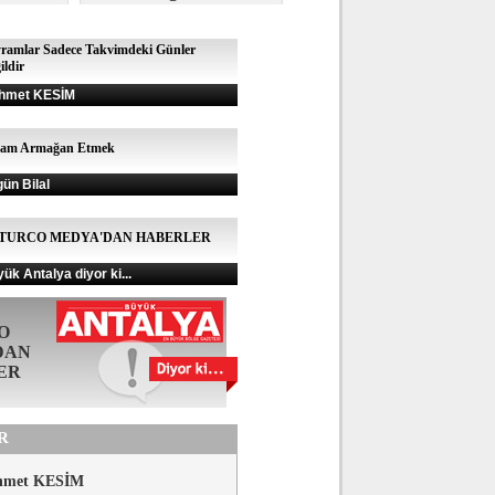
ramlar Sadece Takvimdeki Günler
ildir
hmet KESİM
şam Armağan Etmek
gün Bilal
TURCO MEDYA'DAN HABERLER
ük Antalya diyor ki...
O
DAN
ER
R
hmet KESİM