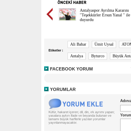
Antalyaspor Ayrılma Kararını
''Teşekkürler Ersun Yanal '' ile
duyurdu
Ali Bahar
Ümit Uysal
ATO
Etiketler :
Antalya
Byturco
Büyük Anta
FACEBOOK YORUM
YORUMLAR
Küfür, hakaret içeren; dil, din, ırk ayrımı yapan;
yasalara aykırı ifade ve beyanda bulunan ve
tamamı büyük harflerle yazılan yorumlar
yayınlanmayacaktır.