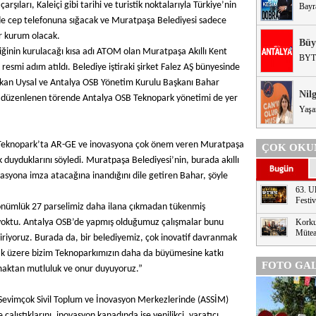
arşıları, Kaleiçi gibi tarihi ve turistik noktalarıyla Türkiye’nin
Bayr
de cep telefonuna sığacak ve Muratpaşa Belediyesi sadece
bir kurum olacak.
Büy
liğinin kurulacağı kısa adı ATOM olan Muratpaşa Akıllı Kent
BYT
resmi adım atıldı. Belediye iştiraki şirket Falez AŞ bünyesinde
şkan Uysal ve Antalya OSB Yönetim Kurulu Başkanı Bahar
Nil
e düzenlenen törende Antalya OSB Teknopark yönetimi de yer
Yaşa
 Teknopark’ta AR-GE ve inovasyona çok önem veren Muratpaşa
ÇOK OKU
duyduklarını söyledi. Muratpaşa Belediyesi’nin, burada akıllı
vasyona imza atacağına inandığını dile getiren Bahar, şöyle
63. Ul
Festi
önümlük 27 parselimiz daha ilana çıkmadan tükenmiş
 yoktu. Antalya OSB’de yapmış olduğumuz çalışmalar bunu
Korku
Mütea
eviriyoruz. Burada da, bir belediyemiz, çok inovatif davranmak
mak üzere bizim Teknoparkımızın daha da büyümesine katkı
FOTO GAL
şmaktan mutluluk ve onur duyuyoruz.”
Sevimçok Sivil Toplum ve İnovasyon Merkezlerinde (ASSİM)
 çalıştıklarını, inovasyon kanadında ise yenilikçi, yaratıcı