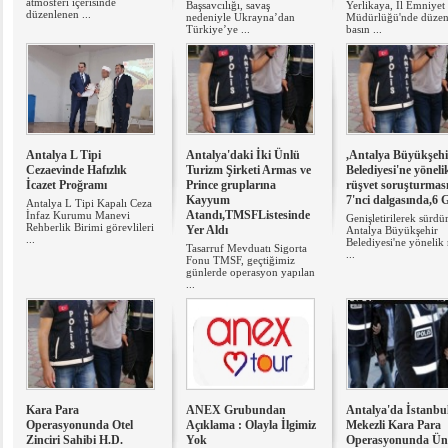
atmosferi içerisinde
Başsavcılığı, savaş
Yerlikaya, İl Emniyet
düzenlenen ...
nedeniyle Ukrayna’dan
Müdürlüğü'nde düzen
Türkiye’ye ...
basın ...
Antalya L Tipi
Antalya'daki İki Ünlü
,Antalya Büyükşehi
Cezaevinde Hafızlık
Turizm Şirketi Armas ve
Belediyesi'ne yöneli
İcazet Proğramı
Prince gruplarına
rüşvet soruşturmas
Kayyum
7'nci dalgasında,6 G
Antalya L Tipi Kapalı Ceza
Atandı,TMSFListesinde
İnfaz Kurumu Manevi
Genişletirilerek sürdü
Rehberlik Birimi görevlileri
Yer Aldı
Antalya Büyükşehir
...
Belediyesi'ne yönelik 
Tasarruf Mevduatı Sigorta
...
Fonu TMSF, geçtiğimiz
günlerde operasyon yapılan
...
Kara Para
ANEX Grubundan
Antalya'da İstanbu
Operasyonunda Otel
Açıklama : Olayla İlgimiz
Mekezli Kara Para
Zinciri Sahibi H.D.
Yok
Operasyonunda Ün