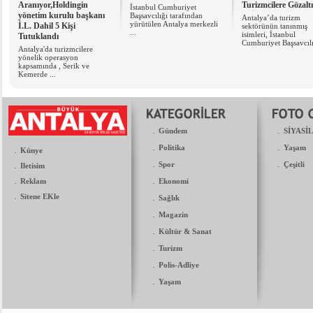
Aranıyor,Holdingin
Turizmcilere Gözaltı
İstanbul Cumhuriyet
yönetim kurulu başkanı
Başsavcılığı tarafından
Antalya’da turizm
yürütülen Antalya merkezli
İ.L. Dahil 5 Kişi
sektörünün tanınmış
...
isimleri, İstanbul
Tutuklandı
Cumhuriyet Başsavcılığ
Antalya'da turizmcilere
yönelik operasyon
kapsamında , Serik ve
Kemerde ...
.
.
Gündem
SİYASİ
.
.
Politika
Yaşam
.
Künye
.
.
.
Spor
Çeşitli
Iletisim
.
.
Reklam
Ekonomi
.
Sitene EKle
.
Sağlık
.
Magazin
.
Kültür & Sanat
.
Turizm
.
Polis-Adliye
.
Yaşam