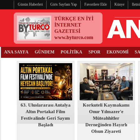
Günün Haberleri
Giris Sayfam Yap
Favorilere Ekle
Künye
Ileti
TÜRKÇE EN İYİ
İNTERNET
GAZETESİ
www.byturco.com
ANA SAYFA
GÜNDEM
POLİTİKA
SPOR
EKONOMİ
S
63. Uluslararası Antalya
Korkuteli Kaymakamı
Altın Portakal Film
Onur Yılmazer'e
Festivalinde Geri Sayım
Müteahhitler
Başladı
Derneğinden Hayırlı
Olsun Ziyareti