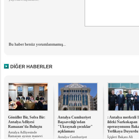
Bu haber henüz yorumlanmamış...
DİĞER HABERLER
Gönüller Bir, Sofra Bir:
Antalya Cumhuriyet
: Antalya merkezli 
Antalya Adliyesi
Başsavcılığı'ndan
ildeki Narkokapan
Ramazan’da Buluştu
"Ukraynalı çocuklar"
operasyonunu Bak
açıklaması
Yerlikaya Duyurdu
Antalya Adliyesinde
Ramazan ayının manevi
Antalya Cumhuriyet
İçişleri Bakanı Ali