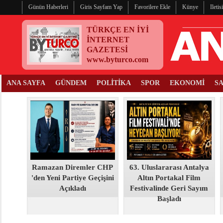
Günün Haberleri
Giris Sayfam Yap
Favorilere Ekle
Künye
Ileti
TÜRKÇE EN İYİ
İNTERNET
GAZETESİ
www.byturco.com
ANA SAYFA
GÜNDEM
POLİTİKA
SPOR
EKONOMİ
S
Ramazan Diremler CHP
63. Uluslararası Antalya
'den Yeni Partiye Geçişini
Altın Portakal Film
Açıkladı
Festivalinde Geri Sayım
Başladı