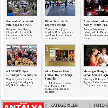
Konyaaltın'da müziğin
Ritim Shov Büyük
Antalyalılar Şarkıl
ritmi yoga ile birleşti.
Beğeniyle İzlendi
Zara'yı Yanlız Bır
Konyaaltı Belediyesi,
Nurettin Dabağoğlu
Antalya Büyükşehir
Dünya Müzik Günü ile
Anadolu Ritim grubunun
Belediyesi’nin Ramaz
Dünya Yoga Günü’nün
açık hava konseri büyük
Etkinlikleri kapsamın
aynı güne ...
ilgi gördü.
güçlü ...
KANTDER Üyeleri
Altın Portakal Film
Manavgat 30 Ağust
Denizimpark’ta buluştu.
Festival Biletleri Satışa
Şevval Sam'la Coşt
Sunuldu
Beşyüz üyenin katılımın
Manavgat Belediyesi 
sağlandığı kahvaltıya ilgi
Ağustos Zafer Bayram
61. Uluslararası Antalya
büyüktü. Antalya’nın ...
102. yılını fener alayı 
Altın Portakal Film
Festivali’nin dopdolu
programı ...