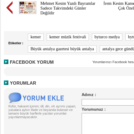
Mehmet Kesim Yazdı Bayramlar
İrem Kesim Kanser
Sadece Takvimdeki Günler
Çok Özel
Değildir
kemer
kemer müzik festivali
byturco medya
byt
Etiketler :
Büyük antalya gazetesi büyük antalya
antalya gece günd
FACEBOOK YORUM
Yorumlarınızı Facebook hesa
YORUMLAR
Küfür, hakaret içeren; dil, din, ırk ayrımı yapan;
yasalara aykırı ifade ve beyanda bulunan ve
tamamı büyük harflerle yazılan yorumlar
yayınlanmayacaktır.