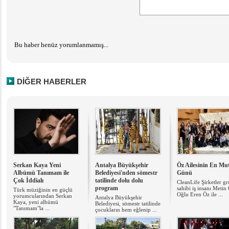
Bu haber henüz yorumlanmamış...
DİĞER HABERLER
Serkan Kaya Yeni
Antalya Büyükşehir
Öz Ailesinin En Mu
Albümü Tanımam ile
Belediyesi'nden sömestr
Günü
Çok İddialı
tatilinde dolu dolu
CleanLife Şirketler g
program
sahibi iş insanı Metin
Türk müziğinin en güçlü
Oğlu Eren Öz ile ...
yorumcularından Serkan
Antalya Büyükşehir
Kaya, yeni albümü
Belediyesi, sömestr tatilinde
"Tanımam"la ...
çocukların hem eğlenip ...