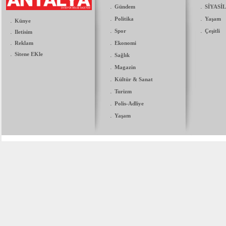
.
.
Gündem
SİYASİ
.
.
Politika
Yaşam
.
Künye
.
.
.
Spor
Çeşitli
Iletisim
.
.
Reklam
Ekonomi
.
Sitene EKle
.
Sağlık
.
Magazin
.
Kültür & Sanat
.
Turizm
.
Polis-Adliye
.
Yaşam