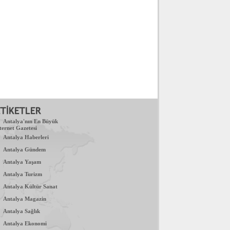
.
Antalya'nın En Büyük
ternet Gazetesi
.
Antalya Haberleri
.
Antalya Gündem
.
Antalya Yaşam
.
Antalya Turizm
.
Antalya Kültür Sanat
.
Antalya Magazin
.
Antalya Sağlık
.
Antalya Ekonomi