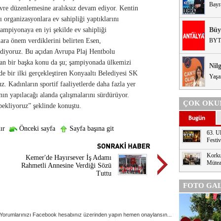
Bayr
evre düzenlemesine aralıksız devam ediyor. Kentin
ı organizasyonlara ev sahipliği yaptıklarını
mpiyonaya en iyi şekilde ev sahipliği
Büy
lara önem verdiklerini belirten Esen,
BYT
 ediyoruz. Bu açıdan Avrupa Plaj Hentbolu
ran bir başka konu da şu; şampiyonada ülkemizi
Nil
 bir ilki gerçekleştiren Konyaaltı Belediyesi SK
Yaşa
 Kadınların sportif faaliyetlerde daha fazla yer
n yapılacağı alanda çalışmalarını sürdürüyor.
ÇOK OKU
bekliyoruz” şeklinde konuştu.
ır
Önceki sayfa
Sayfa başına git
63. Ul
Festi
Korku
Kemer'de Hayırsever İş Adamı
Mütea
Rahmetli Annesine Verdiği Sözü
Tuttu
FOTO GAL
Yorumlarınızı Facebook hesabınız üzerinden yapın hemen onaylansın...