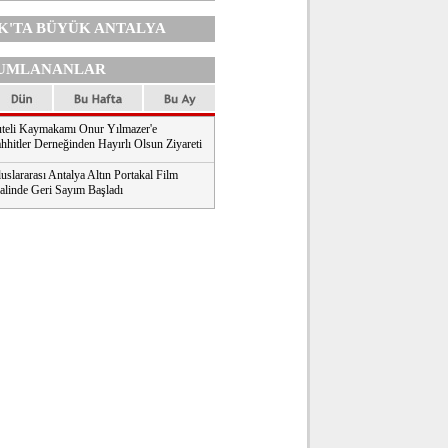
K'TA
BÜYÜK ANTALYA
UMLANANLAR
teli Kaymakamı Onur Yılmazer'e
hhitler Derneğinden Hayırlı Olsun Ziyareti
uslararası Antalya Altın Portakal Film
valinde Geri Sayım Başladı