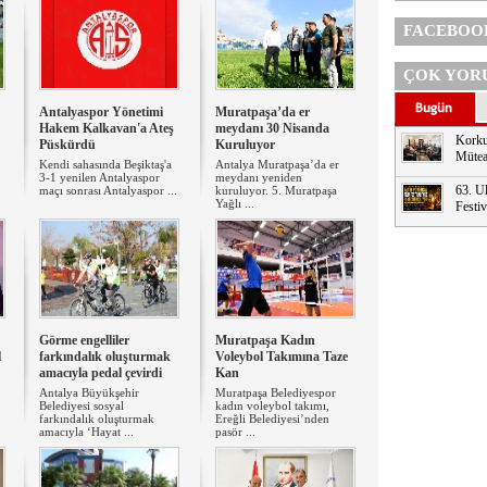
FACEBOO
ÇOK YOR
Antalyaspor Yönetimi
Muratpaşa’da er
Hakem Kalkavan'a Ateş
meydanı 30 Nisanda
Korku
Püskürdü
Kuruluyor
Mütea
Kendi sahasında Beşiktaş'a
Antalya Muratpaşa’da er
3-1 yenilen Antalyaspor
meydanı yeniden
63. Ul
maçı sonrası Antalyaspor ...
kuruluyor. 5. Muratpaşa
Yağlı ...
Festi
Görme engelliler
Muratpaşa Kadın
l
farkındalık oluşturmak
Voleybol Takımına Taze
amacıyla pedal çevirdi
Kan
Antalya Büyükşehir
Muratpaşa Belediyespor
Belediyesi sosyal
kadın voleybol takımı,
farkındalık oluşturmak
Ereğli Belediyesi’nden
amacıyla ‘Hayat ...
pasör ...