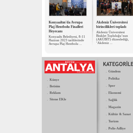
Konyaaltın'da Avrupa
Akdeniz Üniversitesi
Plaj Hentbolu Finalleri
birincilikleri topladı
Heyecanı
Akdeniz Üniversitesi
Bisiklet Topluluğu’nun
Konyaaltı Belediyesi, 8-11
(AKÜBİT) düzenlediği,
Haziran 2023 tarihlerinde
‘Akdeniz ...
Avrupa Plaj Hentbolu ...
.
Gündem
.
Politika
.
Künye
.
.
Spor
Iletisim
.
.
Reklam
Ekonomi
.
Sitene EKle
.
Sağlık
.
Magazin
.
Kültür & Sanat
.
Turizm
.
Polis-Adliye