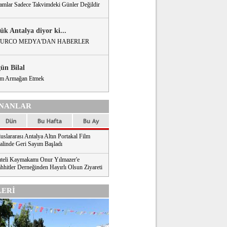
amlar Sadece Takvimdeki Günler Değildir
ük Antalya diyor ki...
URCO MEDYA'DAN HABERLER
gün Bilal
m Armağan Etmek
NANLAR
uslararası Antalya Altın Portakal Film
valinde Geri Sayım Başladı
teli Kaymakamı Onur Yılmazer'e
hhitler Derneğinden Hayırlı Olsun Ziyareti
ERİ