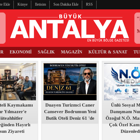
re Ekle
Künye
Iletisim
Son Dakika Ekle
RSS
"
OR
EKONOMİ
SAĞLIK
MAGAZİN
KÜLTÜR & SANAT
TU
teli Kaymakamı
Duayen Turizmci Caner
Ünlü Sosyal 
r Yılmazer'e
Cansever Bodrumun Yeni
Danışmanı Nur
üteahhitler
Butik Oteli Deniz 61 'de
Özoğul N.Ö. Mar
ğinden Hayırlı
Çok Özel Kam
sun Ziyareti
Düzenled