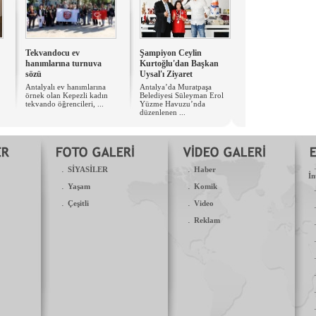
Tekvandocu ev
Şampiyon Ceylin
hanımlarına turnuva
Kurtoğlu'dan Başkan
sözü
Uysal'ı Ziyaret
Antalyalı ev hanımlarına
Antalya’da Muratpaşa
örnek olan Kepezli kadın
Belediyesi Süleyman Erol
tekvando öğrencileri, ...
Yüzme Havuzu’nda
düzenlenen ...
.
.
SİYASİLER
Haber
İn
.
.
Yaşam
Komik
.
.
Çeşitli
Video
.
Reklam