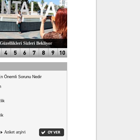
Güzellikleri Sizleri Bekliyor
En Önemli Sorunu Nedir
m
lik
ik
Anket arşivi