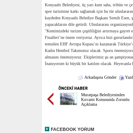
Konyaaltı Belediyesi, üç yarı kum saha, tribün ve ç
spor turizmine katkı sağlamak için bu tür uluslararas
kaydeden Konyaaltı Belediye Başkanı Semih Esen, şa
yapacaklarını dile getirdi. Uluslararası organizasyon
“Kentimizdeki turizm çeşitliliğini artırmaya gayret
Finalleri’ne önem veriyoruz. Ayrıca bizi gururlandı
temsilen EHF Avrupa Kupası’nı kazanarak Türkiye’de
Kadın Hentbol Takımımız olacak. Sporu önemsiyoruz.
almasını önemsiyoruz. Ekiplerimiz şu an şampiyonanı
İnanıyorum ki büyük bir katılım olacak. Heyecanla 
Arkadaşına Gönder
Yazd
Muratpaşa Belediyesinden
Kırcami Konusunda Zorunlu
Açıklama
FACEBOOK YORUM