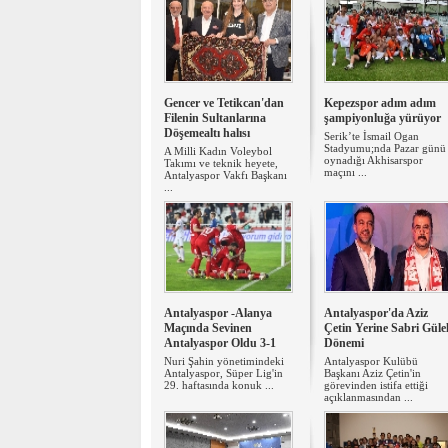
Gencer ve Tetikcan'dan
Kepezspor adım adım
Filenin Sultanlarına
şampiyonluğa yürüyor
Döşemealtı halısı
Serik’te İsmail Ogan
Stadyumu;nda Pazar günü
A Milli Kadın Voleybol
oynadığı Akhisarspor
Takımı ve teknik heyete,
maçını ...
Antalyaspor Vakfı Başkanı
...
Antalyaspor -Alanya
Antalyaspor'da Aziz
Maçında Sevinen
Çetin Yerine Sabri Güle
Antalyaspor Oldu 3-1
Dönemi
Nuri Şahin yönetimindeki
Antalyaspor Kulübü
Antalyaspor, Süper Lig'in
Başkanı Aziz Çetin'in
29. haftasında konuk ...
görevinden istifa ettiği
açıklanmasından ...