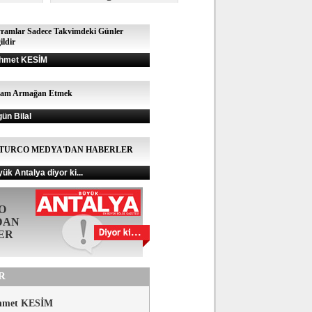
ramlar Sadece Takvimdeki Günler
ildir
hmet KESİM
şam Armağan Etmek
gün Bilal
TURCO MEDYA'DAN HABERLER
ük Antalya diyor ki...
O
DAN
ER
R
hmet KESİM