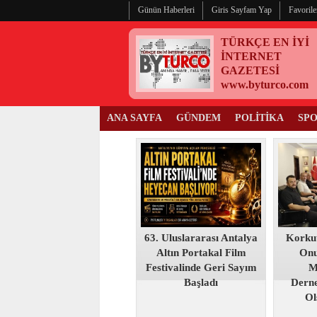
Günün Haberleri
Giris Sayfam Yap
Favorile
TÜRKÇE EN İYİ
İNTERNET
GAZETESİ
www.byturco.com
ANA SAYFA
GÜNDEM
POLİTİKA
SP
63. Uluslararası Antalya
Korku
Altın Portakal Film
Onu
Festivalinde Geri Sayım
M
Başladı
Derne
Ol