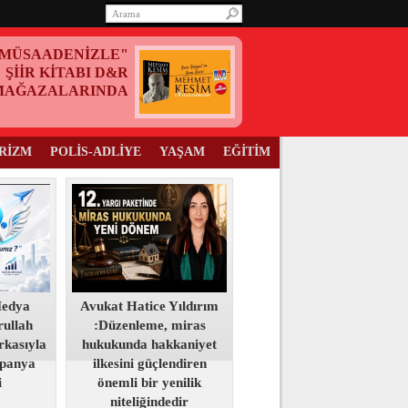
MÜSAADENİZLE"
ŞİİR KİTABI D&R
MAĞAZALARINDA
RİZM
POLİS-ADLİYE
YAŞAM
EĞİTİM
Medya
Avukat Hatice Yıldırım
ullah
:Düzenleme, miras
kasıyla
hukukunda hakkaniyet
panya
ilkesini güçlendiren
i
önemli bir yenilik
niteliğindedir