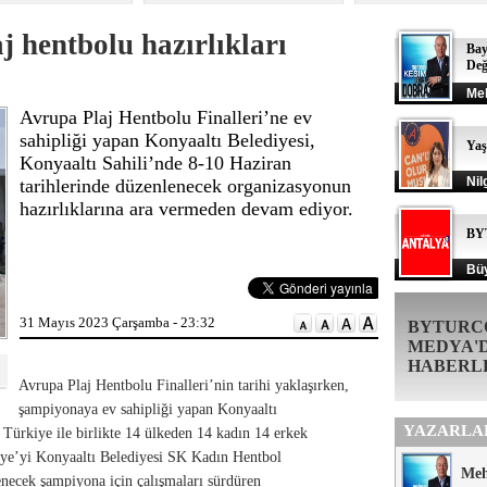
 hentbolu hazırlıkları
Bay
Değ
Me
Avrupa Plaj Hentbolu Finalleri’ne ev
sahipliği yapan Konyaaltı Belediyesi,
Ya
Konyaaltı Sahili’nde 8-10 Haziran
Nil
tarihlerinde düzenlenecek organizasyonun
hazırlıklarına ara vermeden devam ediyor.
BY
Büy
31 Mayıs 2023 Çarşamba - 23:32
BYTURC
MEDYA'
HABERL
Avrupa Plaj Hentbolu Finalleri’nin tarihi yaklaşırken,
şampiyonaya ev sahipliği yapan Konyaaltı
YAZARLA
. Türkiye ile birlikte 14 ülkeden 14 kadın 14 erkek
iye’yi Konyaaltı Belediyesi SK Kadın Hentbol
Me
enecek şampiyona için çalışmaları sürdüren