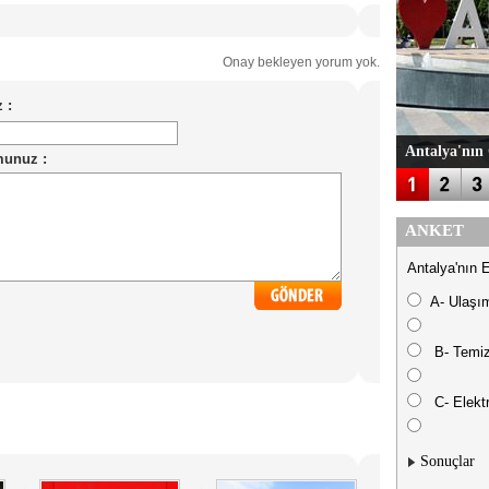
Onay bekleyen yorum yok.
Antalya'nın 
ANKET
Antalya'nın 
A- Ulaşı
B- Temiz
C- Elektr
Sonuçlar