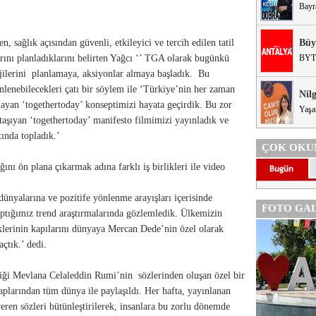
Bayr
n, sağlık açısından güvenli, etkileyici ve tercih edilen tatil
Büy
arını planladıklarını belirten Yağcı ‘’ TGA olarak bugünkü
BYT
jilerini planlamaya, aksiyonlar almaya başladık. Bu
nlenebilecekleri çatı bir söylem ile ‘Türkiye’nin her zaman
Nil
ayan ‘togethertoday’ konseptimizi hayata geçirdik. Bu zor
Yaşa
şıyan ‘togethertoday’ manifesto filmimizi yayınladık ve
tında topladık.’
ÇOK OKU
ı ön plana çıkarmak adına farklı iş birlikleri ile video
ünyalarına ve pozitife yönlenme arayışları içerisinde
FOTO GAL
aptığımız trend araştırmalarında gözlemledik. Ülkemizin
klerinin kapılarını dünyaya Mercan Dede’nin özel olarak
açtık.’ dedi.
tiği Mevlana Celaleddin Rumi’nin sözlerinden oluşan özel bir
saplarından tüm dünya ile paylaşıldı. Her hafta, yayınlanan
eren sözleri bütünleştirilerek, insanlara bu zorlu dönemde