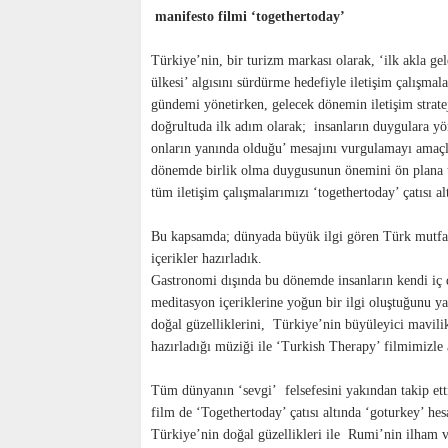
manifesto filmi ‘togethertoday’
Türkiye’nin, bir turizm markası olarak, ‘ilk akla gele
ülkesi’ algısını sürdürme hedefiyle iletişim çalışmal
gündemi yönetirken, gelecek dönemin iletişim strate
doğrultuda ilk adım olarak; insanların duygulara yö
onların yanında olduğu’ mesajını vurgulamayı amaçl
dönemde birlik olma duygusunun önemini ön plana ta
tüm iletişim çalışmalarımızı ‘togethertoday’ çatısı al
Bu kapsamda; dünyada büyük ilgi gören Türk mutfağın
içerikler hazırladık.
Gastronomi dışında bu dönemde insanların kendi iç d
meditasyon içeriklerine yoğun bir ilgi oluştuğunu y
doğal güzelliklerini, Türkiye’nin büyüleyici mavili
hazırladığı müziği ile ‘Turkish Therapy’ filmimizle 
Tüm dünyanın ‘sevgi’ felsefesini yakından takip et
film de ‘Togethertoday’ çatısı altında ‘goturkey’ he
Türkiye’nin doğal güzellikleri ile Rumi’nin ilham v