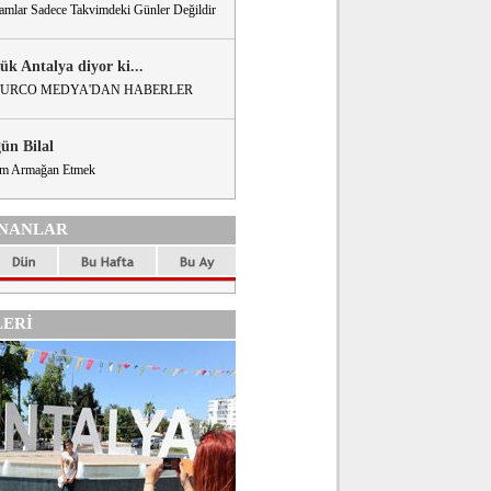
amlar Sadece Takvimdeki Günler Değildir
ük Antalya diyor ki...
URCO MEDYA'DAN HABERLER
gün Bilal
m Armağan Etmek
NANLAR
ERİ