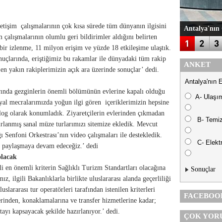
tişim çalışmalarının çok kısa sürede tüm dünyanın ilgisini
Antalya'nın 
m çalışmalarının olumlu geri bildirimler aldığını belirten
bir izlenme, 11 milyon erişim ve yüzde 18 etkileşime ulaştık.
uçlarında, eriştiğimiz bu rakamlar ile dünyadaki tüm rakip
ANKET
da en yakın rakiplerimizin açık ara üzerinde sonuçlar’ dedi.
Antalya'nın 
nda gezginlerin önemli bölümünün evlerine kapalı olduğu
A- Ulaşı
yal mecralarımızda yoğun ilgi gören içeriklerimizin hepsine
eolog olarak konumladık. Ziyaretçilerin evlerinden çıkmadan
B- Temiz
ırlanmış sanal müze turlarımızı sitemize ekledik. Mevcut
 Senfoni Orkestrası’nın video çalışmaları ile destekledik.
C- Elektr
r paylaşmaya devam edeceğiz.’ dedi
olacak
li en önemli kriterin Sağlıklı Turizm Standartları olacağına
Sonuçlar
 ilgili Bakanlıklarla birlikte uluslararası alanda geçerliliği
slararası tur operatörleri tarafından istenilen kriterleri
FACEBOO
lerinden, konaklamalarına ve transfer hizmetlerine kadar;
tayı kapsayacak şekilde hazırlanıyor.’ dedi.
ÇOK YOR