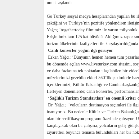
umut aşılandı.
Go Turkey sosyal medya hesaplarından yapılan bu ile
çektiğini ve Türkiye’nin pozitife yönlendiren iletişi
Yağcı; ‘togethertoday filmimiz ile yarım milyonluk 
Erişimimiz tam 125 kat büyüdü. Aldığımız rapor son
turizm ülkelerinin faaliyetleri ile karşılaştırıldığın
Canlı konserler yoğun ilgi görüyor
Erkan Yağcı; ‘Dünyanın hemen hemen tüm pazarları
bu dönemde açılan www.liveturkey.com sitesini, sos
ve daha fazlasına tek noktadan ulaşılabilen bir vid
müzelerimizi gezebilecekleri 360°lik çekimlerle haz
içeriklerimizi; Kültür Bakanlığı ve Cumhurbaşkanlığı
İlerleyen dönemlerde; canlı konserler, performansla
‘Sağlıklı Turizm Standartları’ en önemli kriter 
Dr. Yağcı; ‘yolcuların destinasyon seçimleri ile ilgi
inanıyoruz. Bu nedenle Kültür ve Turizm Bakanlığımız,
olan bir sertifikasyon programı üzerinde çalışıyor. Ulu
karşılayacak olan bu çalışma, yolcuların geliş-gidiş
ziyaretleri boyunca temasta bulundukları her bir nok