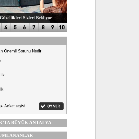
Güzellikleri Sizleri Bekliyor
En Önemli Sorunu Nedir
m
lik
ik
Anket arşivi
K'TA
BÜYÜK ANTALYA
UMLANANLAR