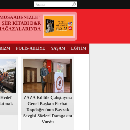
MÜSAADENİZLE"
ŞİİR KİTABI D&R
MAĞAZALARINDA
RİZM
POLİS-ADLİYE
YAŞAM
EĞİTİM
 Hedef
ZAZA Kültür Çalıştayına
tlatmak
Genel Başkan Ferhat
Dopdoğru'nun Bayrak
Sevgisi Sözleri Damgasını
Vurdu