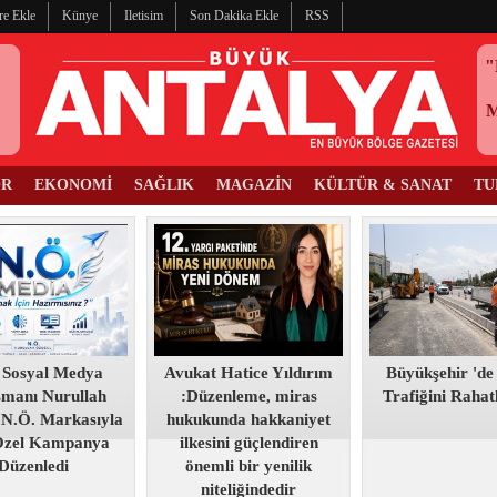
re Ekle
Künye
Iletisim
Son Dakika Ekle
RSS
"
OR
EKONOMİ
SAĞLIK
MAGAZİN
KÜLTÜR & SANAT
TU
 Sosyal Medya
Avukat Hatice Yıldırım
Büyükşehir 'de
şmanı Nurullah
:Düzenleme, miras
Trafiğini Raha
 N.Ö. Markasıyla
hukukunda hakkaniyet
Özel Kampanya
ilkesini güçlendiren
Düzenledi
önemli bir yenilik
niteliğindedir