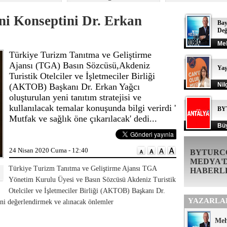
ni Konseptini Dr. Erkan
Bay
Değ
Me
Türkiye Turizm Tanıtma ve Geliştirme
Ajansı (TGA) Basın Sözcüsü,Akdeniz
Ya
Turistik Otelciler ve İşletmeciler Birliği
Nil
(AKTOB) Başkanı Dr. Erkan Yağcı
oluşturulan yeni tanıtım stratejisi ve
kullanılacak temalar konuşunda bilgi verirdi '
BY
Mutfak ve sağlık öne çıkarılacak' dedi...
Büy
24 Nisan 2020 Cuma - 12:40
BYTURC
MEDYA'
Türkiye Turizm Tanıtma ve Geliştirme Ajansı TGA
HABERL
Yönetim Kurulu Üyesi ve Basın Sözcüsü Akdeniz Turistik
Otelciler ve İşletmeciler Birliği (AKTOB) Başkanı Dr.
YAZARLA
ini değerlendirmek ve alınacak önlemler
Me