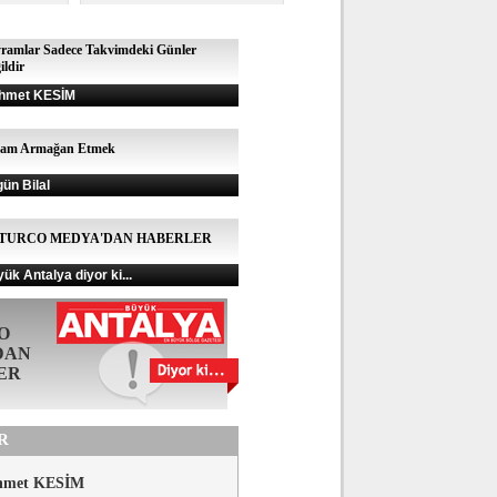
ramlar Sadece Takvimdeki Günler
ildir
hmet KESİM
şam Armağan Etmek
gün Bilal
TURCO MEDYA'DAN HABERLER
ük Antalya diyor ki...
O
DAN
ER
R
hmet KESİM