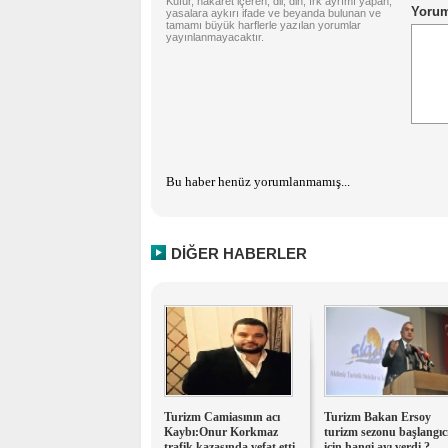
Küfür, hakaret içeren; dil, din, ırk ayrımı yapan;
yasalara aykırı ifade ve beyanda bulunan ve
tamamı büyük harflerle yazılan yorumlar
yayınlanmayacaktır.
Bu haber henüz yorumlanmamış...
DİĞER HABERLER
Turizm Camiasının acı
Turizm Bakan Ersoy
Kaybı:Onur Korkmaz
turizm sezonu başlangıc
trafik kazasında vefat etti
için hangi ayı verdi ?