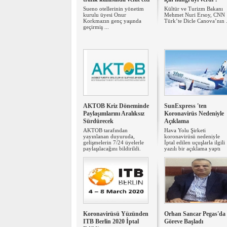
Sueno otellerinin yönetim
Kültür ve Turizm Bakanı
kurulu üyesi Onur
Mehmet Nuri Ersoy, CNN
Korkmazın genç yaşında
Türk’te Dicle Canova’nın .
geçirmiş ...
AKTOB Kriz Döneminde
SunExpress 'ten
Paylaşımlarını Aralıksız
Koronavirüs Nedeniyle
Sürdürecek
Açıklama
AKTOB tarafından
Hava Yolu Şirketi
yayınlanan duyuruda,
koronavirüsü nedeniyle
gelişmelerin 7/24 üyelerle
İptal edilen uçuşlarla ilgili
paylaşılacağını bildirildi.
yazılı bir açıklama yaptı
Koronavirüsü Yüzünden
Orhan Sancar Pegas'da
ITB Berlin 2020 İptal
Göreve Başladı