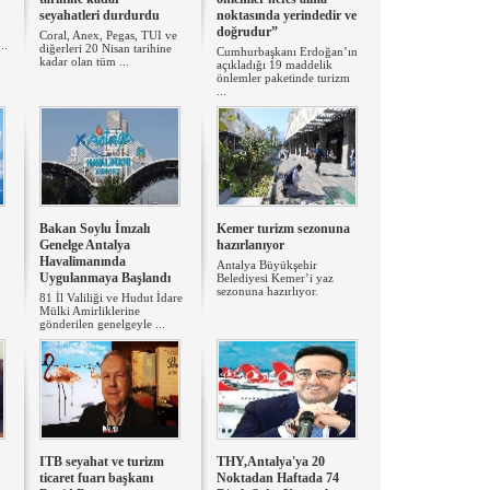
seyahatleri durdurdu
noktasında yerindedir ve
doğrudur”
Coral, Anex, Pegas, TUI ve
..
diğerleri 20 Nisan tarihine
Cumhurbaşkanı Erdoğan’ın
kadar olan tüm ...
açıkladığı 19 maddelik
önlemler paketinde turizm
...
Bakan Soylu İmzalı
Kemer turizm sezonuna
Genelge Antalya
hazırlanıyor
Havalimanında
Antalya Büyükşehir
Uygulanmaya Başlandı
Belediyesi Kemer’i yaz
sezonuna hazırlıyor.
81 İl Valiliği ve Hudut İdare
Mülki Amirliklerine
gönderilen genelgeyle ...
ITB seyahat ve turizm
THY,Antalya'ya 20
ticaret fuarı başkanı
Noktadan Haftada 74