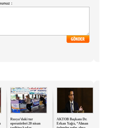
Rusya’daki tur
AKTOB Başkanı Dr.
ı
operatörleri 20 nisan
Erkan Yağcı, “Alınan
tarihine kadar
önlemler nefes alma