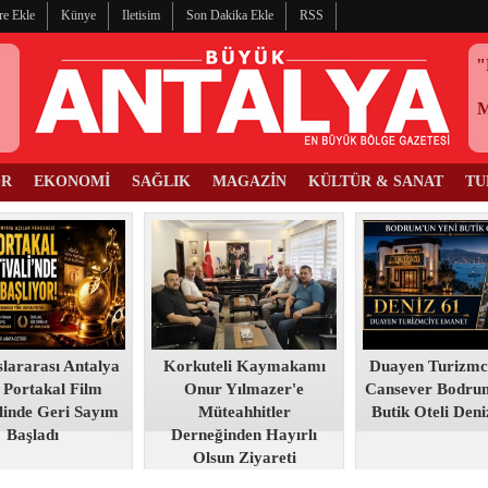
re Ekle
Künye
Iletisim
Son Dakika Ekle
RSS
"
OR
EKONOMİ
SAĞLIK
MAGAZİN
KÜLTÜR & SANAT
TU
slararası Antalya
Korkuteli Kaymakamı
Duayen Turizmc
 Portakal Film
Onur Yılmazer'e
Cansever Bodru
linde Geri Sayım
Müteahhitler
Butik Oteli Deni
Başladı
Derneğinden Hayırlı
Olsun Ziyareti