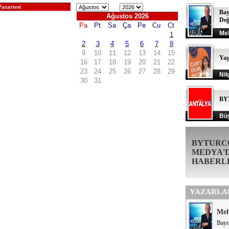
azartesi
Bay
Değ
Me
Ya
Nil
BY
Büy
BYTURC
MEDYA'
HABERL
YAZARLA
Me
Bayr