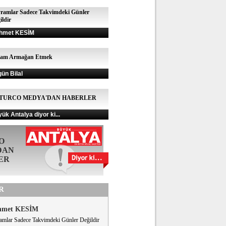
ramlar Sadece Takvimdeki Günler
ildir
hmet KESİM
şam Armağan Etmek
gün Bilal
TURCO MEDYA'DAN HABERLER
ük Antalya diyor ki...
O
DAN
ER
R
hmet KESİM
amlar Sadece Takvimdeki Günler Değildir