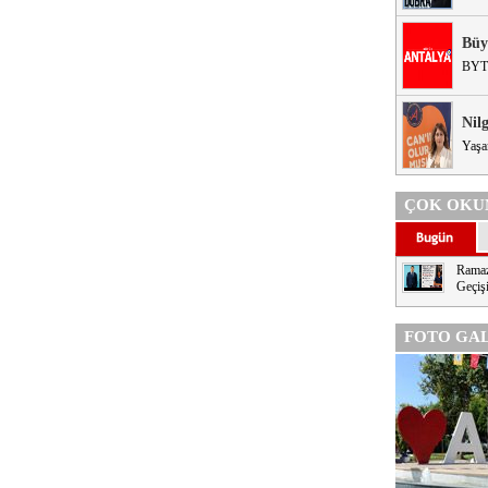
Büy
BYT
Nil
Yaşa
ÇOK OKU
Ramaz
Geçişi
FOTO GAL