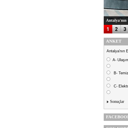
Antalya'nın 
ANKET
Antalya'nın 
A- Ulaşı
B- Temiz
C- Elektr
Sonuçlar
FACEBOO