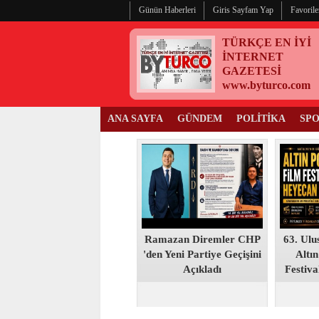
Günün Haberleri
Giris Sayfam Yap
Favorile
TÜRKÇE EN İYİ
İNTERNET
GAZETESİ
www.byturco.com
ANA SAYFA
GÜNDEM
POLİTİKA
SP
Ramazan Diremler CHP
63. Ulu
'den Yeni Partiye Geçişini
Altın
Açıkladı
Festiva