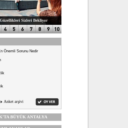
Güzellikleri Sizleri Bekliyor
En Önemli Sorunu Nedir
m
lik
ik
Anket arşivi
K'TA
BÜYÜK ANTALYA