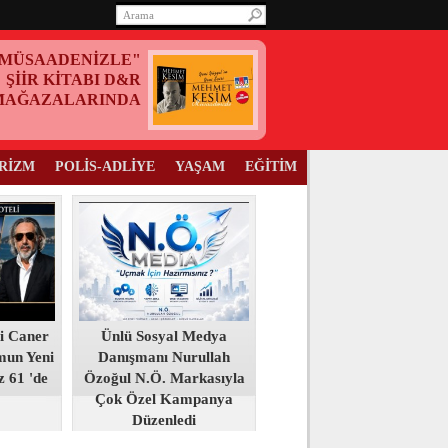
MÜSAADENİZLE"
ŞİİR KİTABI D&R
MAĞAZALARINDA
RİZM
POLİS-ADLİYE
YAŞAM
EĞİTİM
i Caner
Ünlü Sosyal Medya
mun Yeni
Danışmanı Nurullah
z 61 'de
Özoğul N.Ö. Markasıyla
Çok Özel Kampanya
Düzenledi