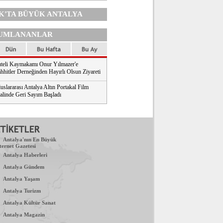
K'TA
BÜYÜK ANTALYA
UMLANANLAR
teli Kaymakamı Onur Yılmazer'e
hhitler Derneğinden Hayırlı Olsun Ziyareti
uslararası Antalya Altın Portakal Film
valinde Geri Sayım Başladı
.
Antalya'nın En Büyük
ternet Gazetesi
.
Antalya Haberleri
.
Antalya Gündem
.
Antalya Yaşam
.
Antalya Turizm
.
Antalya Kültür Sanat
.
Antalya Magazin