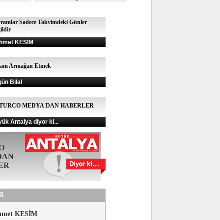
ramlar Sadece Takvimdeki Günler
ildir
hmet KESİM
şam Armağan Etmek
gün Bilal
TURCO MEDYA'DAN HABERLER
ük Antalya diyor ki...
O
DAN
ER
R
hmet KESİM