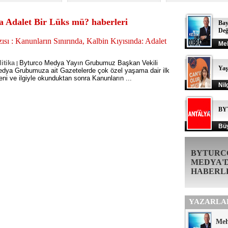
a Adalet Bir Lüks mü? haberleri
Bay
Değ
sı : Kanunların Sınırında, Kalbin Kıyısında: Adalet
Me
itika
Byturco Medya Yayın Grubumuz Başkan Vekili
|
Ya
dya Grubumuza ait Gazetelerde çok özel yaşama dair ilk
ni ve ilgiyle okunduktan sonra Kanunların ...
Nil
BY
Büy
BYTURC
MEDYA'
HABERL
YAZARLA
Me