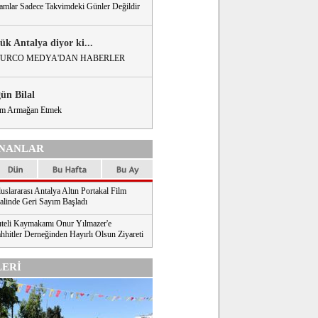
amlar Sadece Takvimdeki Günler Değildir
ük Antalya diyor ki...
URCO MEDYA'DAN HABERLER
gün Bilal
m Armağan Etmek
NANLAR
uslararası Antalya Altın Portakal Film
valinde Geri Sayım Başladı
teli Kaymakamı Onur Yılmazer'e
hhitler Derneğinden Hayırlı Olsun Ziyareti
ERİ