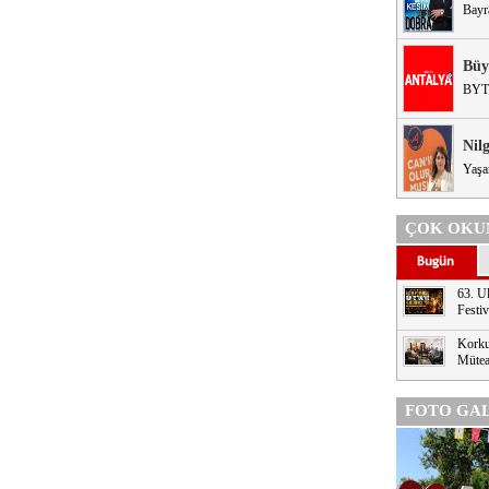
Bayr
Büy
BYT
Nil
Yaşa
ÇOK OKU
63. Ul
Festi
Korku
Mütea
FOTO GAL