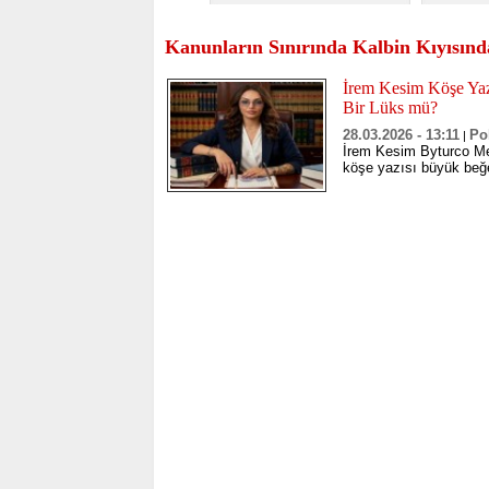
Kanunların Sınırında Kalbin Kıyısınd
İrem Kesim Köşe Yazı
Bir Lüks mü?
28.03.2026 - 13:11
Pol
|
İrem Kesim Byturco Me
köşe yazısı büyük beğe