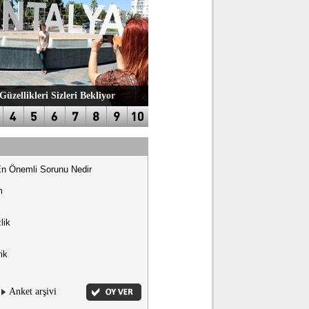
Güzellikleri Sizleri Bekliyor
En Önemli Sorunu Nedir
m
lik
ik
Anket arşivi