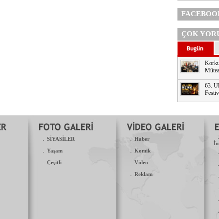
FACEBOO
ÇOK YOR
Korku
Mütea
63. Ul
Festi
.
.
SİYASİLER
Haber
İn
.
.
Yaşam
Komik
.
.
Çeşitli
Video
.
Reklam