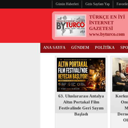
Günün Haberleri
Giris Sayfam Yap
Favorile
TÜRKÇE EN İYİ
İNTERNET
GAZETESİ
www.byturco.com
ANA SAYFA
GÜNDEM
POLİTİKA
SP
63. Uluslararası Antalya
Korku
Altın Portakal Film
Onu
Festivalinde Geri Sayım
M
Başladı
Derne
Ol