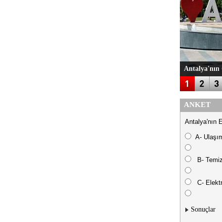
Antalya'nın 
ANKET
Antalya'nın 
A- Ulaşı
B- Temiz
C- Elektr
Sonuçlar