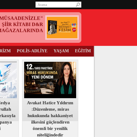
MÜSAADENİZLE"
ŞİİR KİTABI D&R
MAĞAZALARINDA
RİZM
POLİS-ADLİYE
YAŞAM
EĞİTİM
Medya
Avukat Hatice Yıldırım
ullah
:Düzenleme, miras
kasıyla
hukukunda hakkaniyet
panya
ilkesini güçlendiren
i
önemli bir yenilik
niteliğindedir