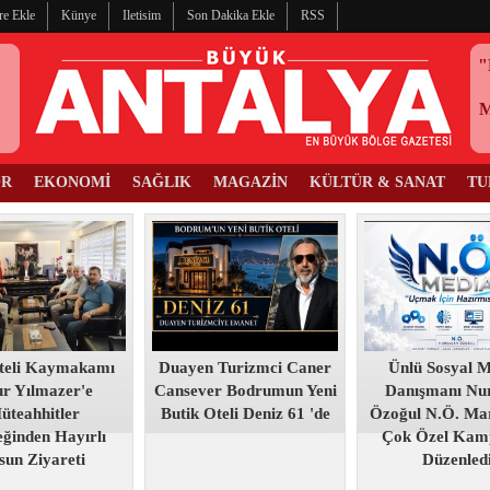
re Ekle
Künye
Iletisim
Son Dakika Ekle
RSS
"
OR
EKONOMİ
SAĞLIK
MAGAZİN
KÜLTÜR & SANAT
TU
teli Kaymakamı
Duayen Turizmci Caner
Ünlü Sosyal 
r Yılmazer'e
Cansever Bodrumun Yeni
Danışmanı Nur
üteahhitler
Butik Oteli Deniz 61 'de
Özoğul N.Ö. Mar
ğinden Hayırlı
Çok Özel Kam
sun Ziyareti
Düzenled