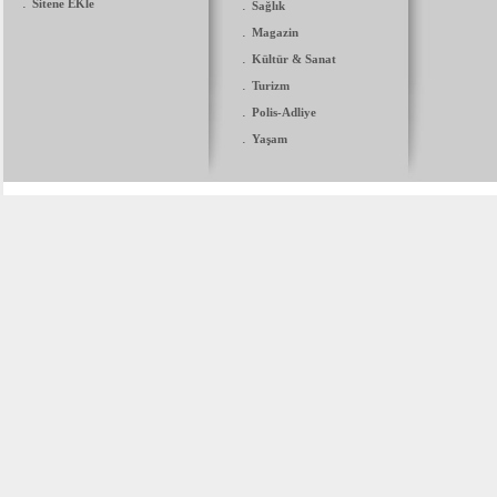
.
Sitene EKle
.
Sağlık
.
Magazin
.
Kültür & Sanat
.
Turizm
.
Polis-Adliye
.
Yaşam