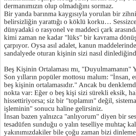
dermanımızın olup olmadığını sormaz.
Bir yanda barınma kaygısıyla yorulan bir zihni
belirsizliğin yarattığı o köklü korku… Sessizce
dünyadaki o rasyonel ve maddeci çark arasınd
kimi zaman ne kadar "lüks" bir kavrama dön
çarpıyor. Oysa asıl adalet, kanun maddelerinde
sandalyede oturan kişinin sizi nasıl dinlediğinde
Beş Kişinin Ortalaması mı, "Duyulmamanın" Ya
Son yılların popüler mottosu malum: "İnsan, en
beş kişinin ortalamasıdır." Ancak bu denklem
nokta var: Eğer o beş kişi sizi sürekli eksik, h
hissettiriyorsa; siz bir "toplamın" değil, sistem
işleminin" sonucu haline gelirsiniz.
İnsan bazen yalnızca "anlıyorum" diyen bir se
tesadüfen sunduğu o yalın teselliye muhtaç kal
yakınımızdakiler bile çoğu zaman bizi dinlemek