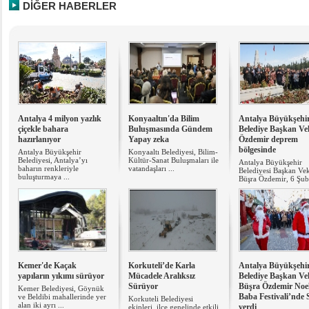
DİĞER HABERLER
Antalya 4 milyon yazlık
Konyaaltın'da Bilim
Antalya Büyükşehi
çiçekle bahara
Buluşmasında Gündem
Belediye Başkan Vek
hazırlanıyor
Yapay zeka
Özdemir deprem
bölgesinde
Antalya Büyükşehir
Konyaaltı Belediyesi, Bilim-
Belediyesi, Antalya’yı
Kültür-Sanat Buluşmaları ile
Antalya Büyükşehir
baharın renkleriyle
vatandaşları ...
Belediyesi Başkan Vek
buluşturmaya ...
Büşra Özdemir, 6 Şuba
Kemer'de Kaçak
Korkuteli’de Karla
Antalya Büyükşehi
yapıların yıkımı sürüyor
Mücadele Aralıksız
Belediye Başkan Vek
Sürüyor
Büşra Özdemir Noe
Kemer Belediyesi, Göynük
Baba Festivali’nde 
ve Beldibi mahallerinde yer
Korkuteli Belediyesi
alan iki ayrı ...
verdi
ekipleri, ilçe genelinde etkili