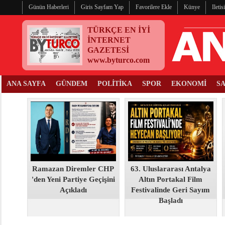
Günün Haberleri
Giris Sayfam Yap
Favorilere Ekle
Künye
Ileti
TÜRKÇE EN İYİ
İNTERNET
GAZETESİ
www.byturco.com
ANA SAYFA
GÜNDEM
POLİTİKA
SPOR
EKONOMİ
S
Ramazan Diremler CHP
63. Uluslararası Antalya
'den Yeni Partiye Geçişini
Altın Portakal Film
Açıkladı
Festivalinde Geri Sayım
Başladı