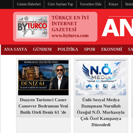
Günün Haberleri
Giris Sayfam Yap
Favorilere Ekle
Künye
Ileti
TÜRKÇE EN İYİ
İNTERNET
GAZETESİ
www.byturco.com
ANA SAYFA
GÜNDEM
POLİTİKA
SPOR
EKONOMİ
S
Duayen Turizmci Caner
Ünlü Sosyal Medya
Cansever Bodrumun Yeni
Danışmanı Nurullah
Butik Oteli Deniz 61 'de
Özoğul N.Ö. Markasıyla
Çok Özel Kampanya
Düzenledi