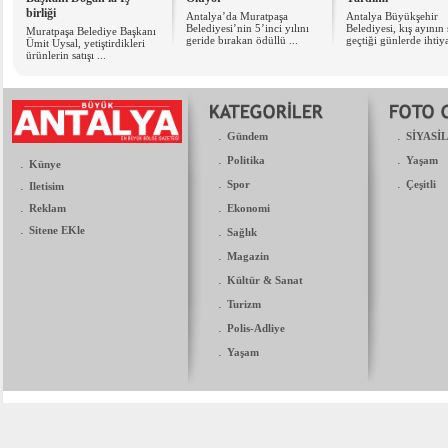
birliği
Antalya’da Muratpaşa
Antalya Büyükşehir
Belediyesi’nin 5’inci yılını
Belediyesi, kış ayının 
Muratpaşa Belediye Başkanı
geride bırakan ödüllü ...
geçtiği günlerde ihtiya
Ümit Uysal, yetiştirdikleri
ürünlerin satışı ...
.
.
Gündem
SİYASİ
.
.
Politika
Yaşam
.
Künye
.
.
.
Spor
Çeşitli
Iletisim
.
.
Reklam
Ekonomi
.
Sitene EKle
.
Sağlık
.
Magazin
.
Kültür & Sanat
.
Turizm
.
Polis-Adliye
.
Yaşam