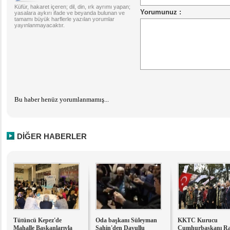
Küfür, hakaret içeren; dil, din, ırk ayrımı yapan;
yasalara aykırı ifade ve beyanda bulunan ve
tamamı büyük harflerle yazılan yorumlar
yayınlanmayacaktır.
Bu haber henüz yorumlanmamış...
DİĞER HABERLER
Tütüncü Kepez'de
Oda başkanı Süleyman
KKTC Kurucu
Mahalle Başkanlarıyla
Şahin'den Davullu
Cumhurbaşkanı R