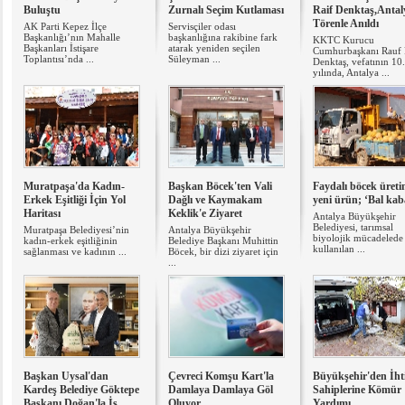
Buluştu
Zurnalı Seçim Kutlaması
Raif Denktaş,Antal
Törenle Anıldı
AK Parti Kepez İlçe
Servisçiler odası
Başkanlığı’nın Mahalle
başkanlığına rakibine fark
KKTC Kurucu
Başkanları İstişare
atarak yeniden seçilen
Cumhurbaşkanı Rauf 
Toplantısı’nda ...
Süleyman ...
Denktaş, vefatının 10.
yılında, Antalya ...
Muratpaşa'da Kadın-
Başkan Böcek'ten Vali
Faydalı böcek üret
Erkek Eşitliği İçin Yol
Dağlı ve Kaymakam
yeni ürün; ‘Bal kab
Haritası
Keklik'e Ziyaret
Antalya Büyükşehir
Belediyesi, tarımsal
Muratpaşa Belediyesi’nin
Antalya Büyükşehir
biyolojik mücadelede
kadın-erkek eşitliğinin
Belediye Başkanı Muhittin
kullanılan ...
sağlanması ve kadının ...
Böcek, bir dizi ziyaret için
...
Başkan Uysal'dan
Çevreci Komşu Kart'la
Büyükşehir'den İht
Kardeş Belediye Göktepe
Damlaya Damlaya Göl
Sahiplerine Kömür
Başkanı Doğan'la İş
Oluyor
Yardımı