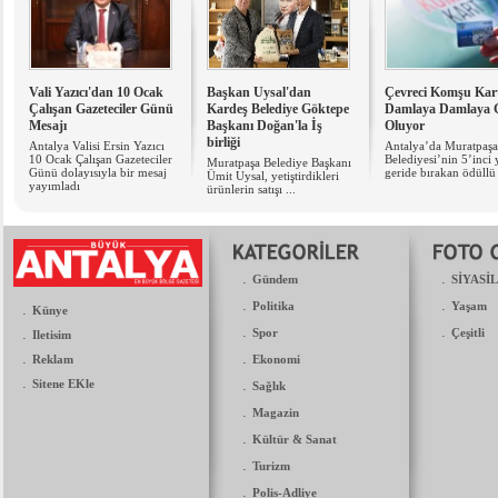
Vali Yazıcı'dan 10 Ocak
Başkan Uysal'dan
Çevreci Komşu Kart
Çalışan Gazeteciler Günü
Kardeş Belediye Göktepe
Damlaya Damlaya 
Mesajı
Başkanı Doğan'la İş
Oluyor
birliği
Antalya Valisi Ersin Yazıcı
Antalya’da Muratpaşa
10 Ocak Çalışan Gazeteciler
Belediyesi’nin 5’inci y
Muratpaşa Belediye Başkanı
Günü dolayısıyla bir mesaj
geride bırakan ödüllü 
Ümit Uysal, yetiştirdikleri
yayımladı
ürünlerin satışı ...
.
.
Gündem
SİYASİ
.
.
Politika
Yaşam
.
Künye
.
.
.
Spor
Çeşitli
Iletisim
.
.
Reklam
Ekonomi
.
Sitene EKle
.
Sağlık
.
Magazin
.
Kültür & Sanat
.
Turizm
.
Polis-Adliye