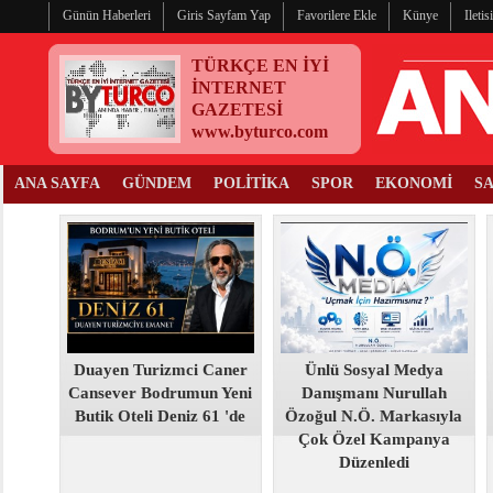
Günün Haberleri
Giris Sayfam Yap
Favorilere Ekle
Künye
Ileti
TÜRKÇE EN İYİ
İNTERNET
GAZETESİ
www.byturco.com
ANA SAYFA
GÜNDEM
POLİTİKA
SPOR
EKONOMİ
S
Duayen Turizmci Caner
Ünlü Sosyal Medya
Cansever Bodrumun Yeni
Danışmanı Nurullah
Butik Oteli Deniz 61 'de
Özoğul N.Ö. Markasıyla
Çok Özel Kampanya
Düzenledi