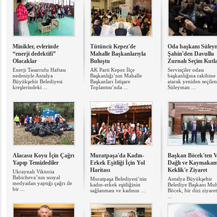
Minikler, evlerinde
Tütüncü Kepez'de
Oda başkanı Süley
“enerji dedektifi”
Mahalle Başkanlarıyla
Şahin'den Davullu
Olacaklar
Buluştu
Zurnalı Seçim Kutl
Enerji Tasarrufu Haftası
AK Parti Kepez İlçe
Servisçiler odası
nedeniyle Antalya
Başkanlığı’nın Mahalle
başkanlığına rakibine
Büyükşehir Belediyesi
Başkanları İstişare
atarak yeniden seçilen
kreşlerindeki ...
Toplantısı’nda ...
Süleyman ...
Alacasu Koyu İçin Çağrı
Muratpaşa'da Kadın-
Başkan Böcek'ten V
Yapıp Temizlediler
Erkek Eşitliği İçin Yol
Dağlı ve Kaymaka
Haritası
Keklik'e Ziyaret
Ukraynalı Viktoria
Babicheva’nın sosyal
Muratpaşa Belediyesi’nin
Antalya Büyükşehir
medyadan yaptığı çağrı ile
kadın-erkek eşitliğinin
Belediye Başkanı Muh
bir ...
sağlanması ve kadının ...
Böcek, bir dizi ziyaret
...