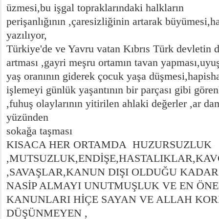
üzmesi,bu işgal topraklarındaki halkların
perişanlığının ,çaresizliğinin artarak büyümesi,h
yazılıyor,
Türkiye'de ve Yavru vatan Kıbrıs Türk devletin d
artması ,gayri meşru ortamın tavan yapması,uyu
yaş oranının giderek çocuk yaşa düşmesi,hapish
işlemeyi günlük yaşantının bir parçası gibi gören
,fuhuş olaylarının yitirilen ahlaki değerler ,ar d
yüzünden
sokağa taşması
KISACA HER ORTAMDA HUZURSUZLUK
,MUTSUZLUK,ENDİŞE,HASTALIKLAR,KA
,SAVAŞLAR,KANUN DIŞI OLDUĞU KADAR
NASİP ALMAYI UNUTMUŞLUK VE EN ÖNE
KANUNLARI HİÇE SAYAN VE ALLAH KO
DÜŞÜNMEYEN ,