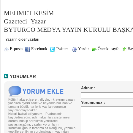
MEHMET KESİM
Gazeteci- Yazar
BYTURCO MEDYA YAYIN KURULU BAŞK
E-posta
Facebook
Twitter
Yazdır
Önceki sayfa
Say
YORUMLAR
Küfür, hakaret içeren; dil, din, ırk ayrımı yapan;
yasalara aykırı ifade ve beyanda bulunan ve
tamamı büyük harflerle yazılan yorumlar
yayınlanmayacaktır.
Neleri kabul ediyorum:
IP adresimin
kaydedileceğini, adli makamlarca istenmesi
durumunda ip adresimin yetkililerle
paylaşılacağını, yazılan yorumların
sorumluluğunun tarafıma ait olduğunu, yazımın,
yetkililerce, fikrim sorulmaksızın yayından