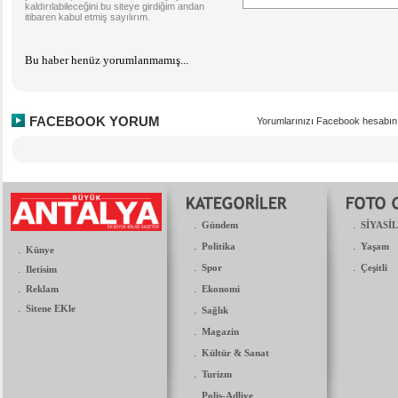
kaldırılabileceğini bu siteye girdiğim andan
itibaren kabul etmiş sayılırım.
Bu haber henüz yorumlanmamış...
FACEBOOK YORUM
Yorumlarınızı Facebook hesabın
.
.
Gündem
SİYASİ
.
.
Politika
Yaşam
.
Künye
.
.
.
Spor
Çeşitli
Iletisim
.
.
Reklam
Ekonomi
.
Sitene EKle
.
Sağlık
.
Magazin
.
Kültür & Sanat
.
Turizm
.
Polis-Adliye