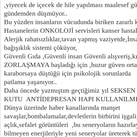
,yiyecek de içecek de hile yapılması maalesef 
gündemden düşmüyor..
Bu yüzden insanların vücudunda biriken zararlı
Hastanelerin ONKOLOJİ servisleri kanser hastal
Alerjik rahatsızlıklar,tavan yapmış vaziyetde,İ
bağışıklık sistemi çöküyor,
Güvenli Gıda ,Güvenli insan Güvenli alışveriş,k
ZORLAŞMAYA başladığı için ,huzur güven orta
karaborsaya düştüğü için psikolojik sorunlarda
patlama yaşanıyor..
Daha öncede yazmıştım geçtiğimiz yıl SEKS
KUTU ANTİDEPRESAN HAPI KULLANILMIŞ
Dünya üzerinde haber kanallarında manşet
savaşlar,bombalamalar,devletlerin birbirini işgali
açlık,sefalet görüntüleri ,bu seneryoların hazırl
bilmeyen enerjileriyle yeni seneryolar üreterek t