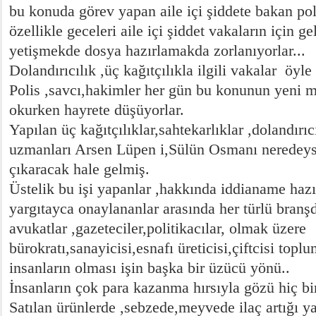
bu konuda görev yapan aile içi şiddete bakan pol
özellikle geceleri aile içi şiddet vakaların için ge
yetişmekde dosya hazırlamakda zorlanıyorlar...
Dolandırıcılık ,üç kağıtçılıkla ilgili vakalar öyl
Polis ,savcı,hakimler her gün bu konunun yeni mu
okurken hayrete düşüyorlar.
Yapılan üç kağıtçılıklar,sahtekarlıklar ,dolandırıcı
uzmanları Arsen Lüpen i,Sülün Osmanı neredey
çıkaracak hale gelmiş.
Üstelik bu işi yapanlar ,hakkında iddianame hazı
yargıtayca onaylananlar arasında her türlü branş
avukatlar ,gazeteciler,politikacılar, olmak üzere
bürokratı,sanayicisi,esnafı üreticisi,çiftcisi top
insanların olması işin başka bir üzücü yönü..
İnsanların çok para kazanma hırsıyla gözü hiç bi
Satılan ürünlerde ,sebzede,meyvede ilaç artığı y