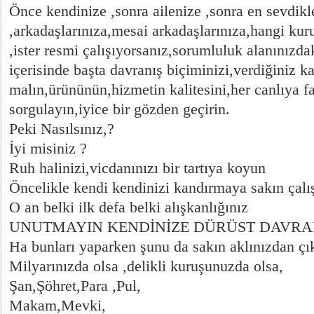
Önce kendinize ,sonra ailenize ,sonra en sevdikl
,arkadaşlarınıza,mesai arkadaşlarınıza,hangi kuru
,ister resmi çalışıyorsanız,sorumluluk alanınızdaki
içerisinde başta davranış biçiminizi,verdiğiniz kar
malın,ürününün,hizmetin kalitesini,her canlıya fa
sorgulayın,iyice bir gözden geçirin.
Peki Nasılsınız,?
İyi misiniz ?
Ruh halinizi,vicdanınızı bir tartıya koyun
Öncelikle kendi kendinizi kandırmaya sakın çal
O an belki ilk defa belki alışkanlığınız
UNUTMAYIN KENDİNİZE DÜRÜST DAVRAN
Ha bunları yaparken şunu da sakın aklınızdan ç
Milyarınızda olsa ,delikli kuruşunuzda olsa,
Şan,Şöhret,Para ,Pul,
Makam,Mevki,