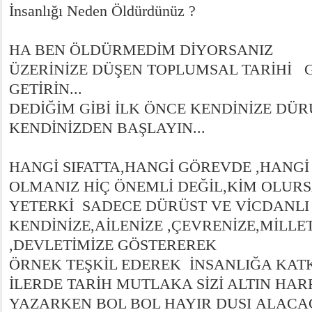
İnsanlığı Neden Öldürdünüz ?
HA BEN ÖLDÜRMEDİM DİYORSANIZ
ÜZERİNİZE DÜŞEN TOPLUMSAL TARİHİ 
GETİRİN...
DEDİĞİM GİBİ İLK ÖNCE KENDİNİZE DÜ
KENDİNİZDEN BAŞLAYIN...
HANGİ SIFATTA,HANGİ GÖREVDE ,HANG
OLMANIZ HİÇ ÖNEMLİ DEĞİL,KİM OLUR
YETERKİ SADECE DÜRÜST VE VİCDANL
KENDİNİZE,AİLENİZE ,ÇEVRENİZE,MİLLE
,DEVLETİMİZE GÖSTEREREK
ÖRNEK TEŞKİL EDEREK İNSANLIĞA KATK
İLERDE TARİH MUTLAKA SİZİ ALTIN HAR
YAZARKEN BOL BOL HAYIR DUSI ALACA