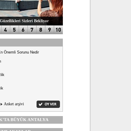
Güzellikleri Sizleri Bekliyor
En Önemli Sorunu Nedir
m
lik
ik
Anket arşivi
K'TA
BÜYÜK ANTALYA