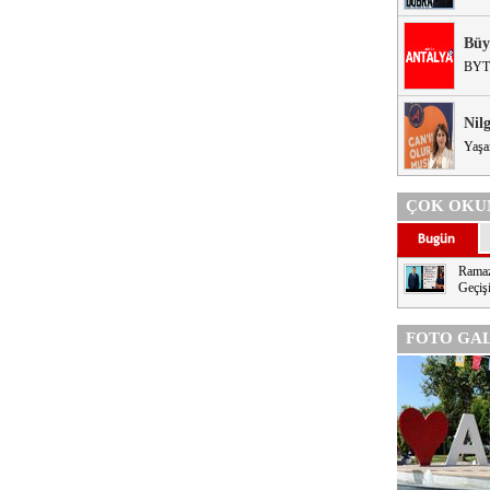
Büy
BYT
Nil
Yaşa
ÇOK OKU
Ramaz
Geçişi
FOTO GAL