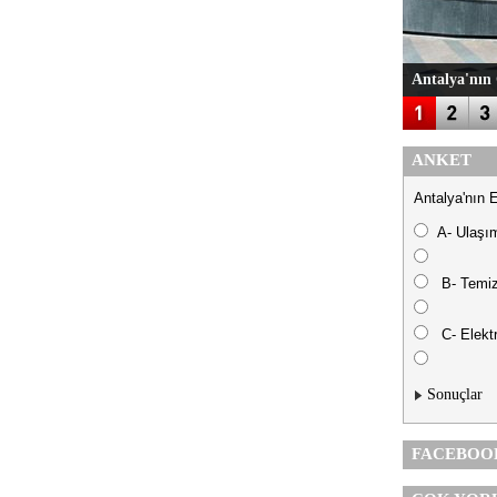
Antalya'nın 
ANKET
Antalya'nın 
A- Ulaşı
B- Temiz
C- Elektr
Sonuçlar
FACEBOO