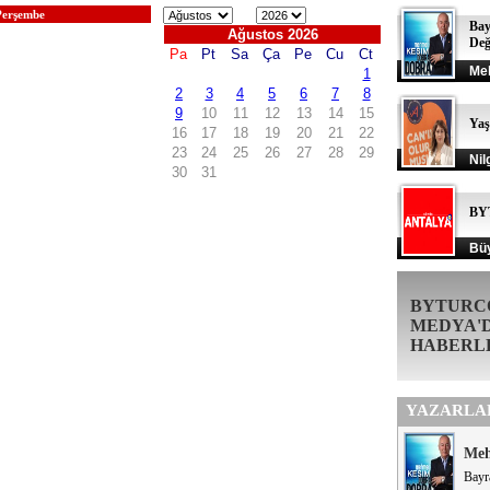
Perşembe
Bay
Değ
Me
Ya
Nil
BY
Büy
BYTURC
MEDYA'
HABERL
YAZARLA
Me
Bayr